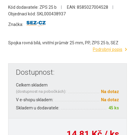
Kód dodavatele: ZPS 25 b
EAN: 8585027004528
Objednací kód: SKL000438937
Značka:
Spojka rovná bílá, vnitřní průměr 25 mm, PP, ZPS 25 b, SEZ
Podrobný popis
Dostupnost:
Celkem skladem
(
dostupnost na pobočkách
):
Na dotaz
V e-shopu skladem:
Na dotaz
Skladem u dodavatele:
45 ks
14,81 Kč / ks