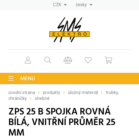
CZK
česky
MENU
úvodní strana
produkty
úložný materiál
trubky,
chráničky
ohebné
ZPS 25 B SPOJKA ROVNÁ
BÍLÁ, VNITŘNÍ PRŮMĚR 25
MM