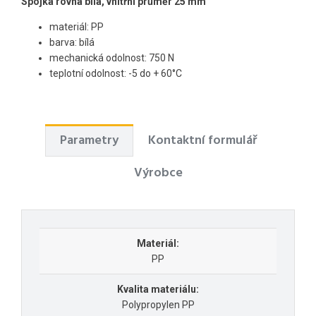
Spojka rovná bílá, vnitřní průměr 25
mm
materiál: PP
barva: bílá
mechanická odolnost: 750 N
teplotní odolnost: -5 do + 60°C
Parametry
Kontaktní formulář
Výrobce
Materiál:
PP
Kvalita materiálu:
Polypropylen PP