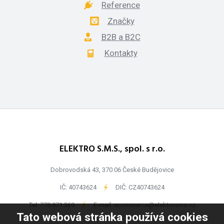
Reference
Značky
B2B a B2C
Kontakty
ELEKTRO S.M.S., spol. s r.o.
Dobrovodská 43, 370 06 České Budějovice
IČ: 40743624
-
DIČ: CZ40743624
Tel:
778 971 369
-
E-mail:
ecommerce@elektrosms.cz
Tato webová stránka používá cookies