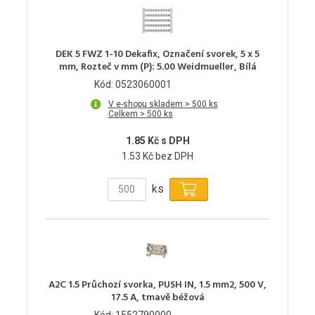
DEK 5 FWZ 1-10 Dekafix, Označení svorek, 5 x 5
mm, Rozteč v mm (P): 5.00 Weidmueller, Bílá
Kód: 0523060001
V e-shopu skladem > 500 ks
Celkem > 500 ks
1.85 Kč s DPH
1.53 Kč bez DPH
ks
A2C 1.5 Průchozí svorka, PUSH IN, 1.5 mm2, 500 V,
17.5 A, tmavě béžová
Kód: 1552790000