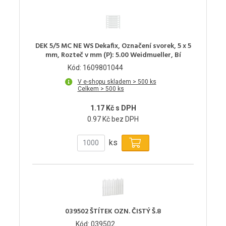
DEK 5/5 MC NE WS Dekafix, Označení svorek, 5 x 5
mm, Rozteč v mm (P): 5.00 Weidmueller, Bí
Kód: 1609801044
V e-shopu skladem > 500 ks
Celkem > 500 ks
1.17 Kč s DPH
0.97 Kč bez DPH
ks
039502 ŠTÍTEK OZN. ČISTÝ Š.8
Kód: 039502