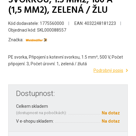
(1,5 MM2), ZELENÁ / ŽLU
Kód dodavatele: 1775560000
EAN: 4032248181223
Objednací kód: SKL000088557
Značka:
PE svorka, Připojení s kotevní svorkou, 1.5 mm², 500 V, Počet
připojení: 3, Počet úrovní: 1, zelená / žlutá
Podrobný popis
Dostupnost:
Celkem skladem
(
dostupnost na pobočkách
):
Na dotaz
V e-shopu skladem:
Na dotaz