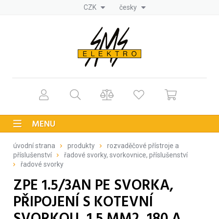
CZK
česky
MENU
úvodní strana
produkty
rozvaděčové přístroje a
příslušenství
řadové svorky, svorkovnice, příslušenství
řadové svorky
ZPE 1.5/3AN PE SVORKA,
PŘIPOJENÍ S KOTEVNÍ
SVORKOU, 1.5 MM2, 180 A