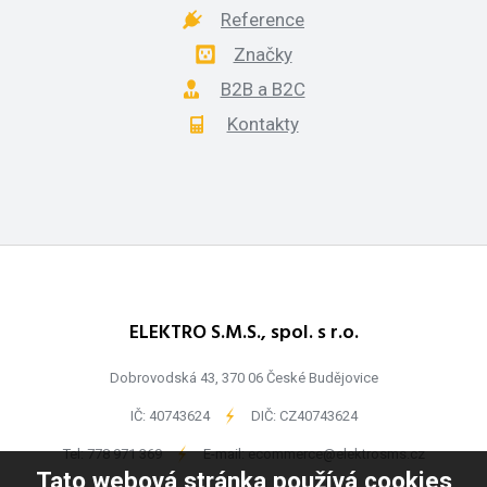
Reference
Značky
B2B a B2C
Kontakty
ELEKTRO S.M.S., spol. s r.o.
Dobrovodská 43, 370 06 České Budějovice
IČ: 40743624
-
DIČ: CZ40743624
Tel:
778 971 369
-
E-mail:
ecommerce@elektrosms.cz
Tato webová stránka používá cookies