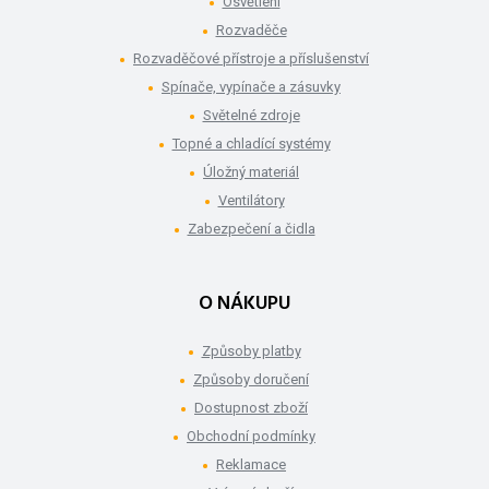
Osvětlení
Rozvaděče
Rozvaděčové přístroje a příslušenství
Spínače, vypínače a zásuvky
Světelné zdroje
Topné a chladící systémy
Úložný materiál
Ventilátory
Zabezpečení a čidla
O NÁKUPU
Způsoby platby
Způsoby doručení
Dostupnost zboží
Obchodní podmínky
Reklamace