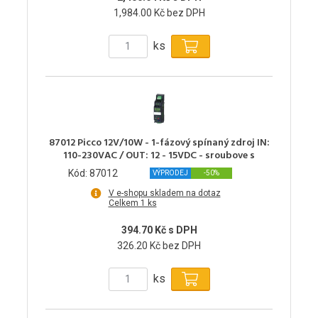
1,984.00 Kč bez DPH
ks
87012 Picco 12V/10W - 1-fázový spínaný zdroj IN:
110-230VAC / OUT: 12 - 15VDC - sroubove s
Kód: 87012
VÝPRODEJ
-50%
V e-shopu skladem na dotaz
Celkem 1 ks
394.70 Kč s DPH
326.20 Kč bez DPH
ks