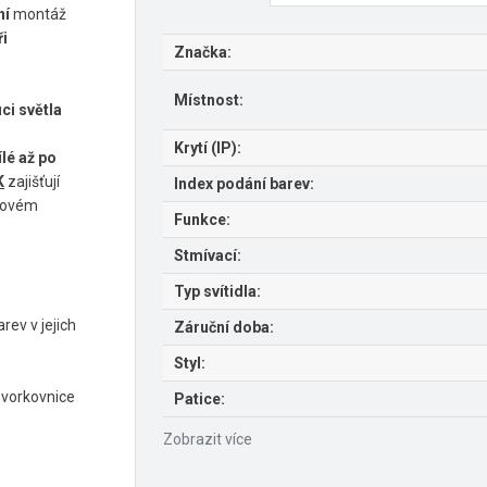
ní
montáž
ři
Značka:
Místnost:
ci světla
Krytí (IP):
ílé až po
K
zajišťují
Index podání barev:
kovém
Funkce:
Stmívací:
Typ svítidla:
rev v jejich
Záruční doba:
Styl:
svorkovnice
Patice:
Zobrazit více