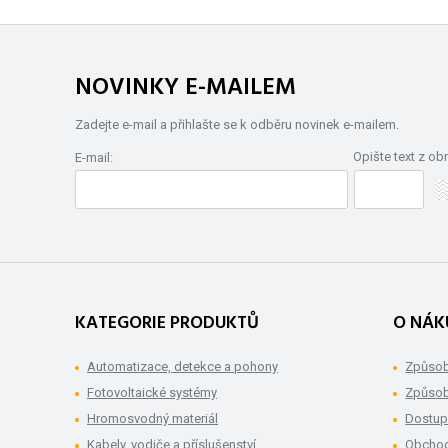
NOVINKY E-MAILEM
Zadejte e-mail a přihlašte se k odběru novinek e-mailem.
Opište text z ob
E-mail:
KATEGORIE PRODUKTŮ
O NÁK
Automatizace, detekce a pohony
Způsob
Fotovoltaické systémy
Způsob
Hromosvodný materiál
Dostup
Kabely, vodiče a příslušenství
Obchod