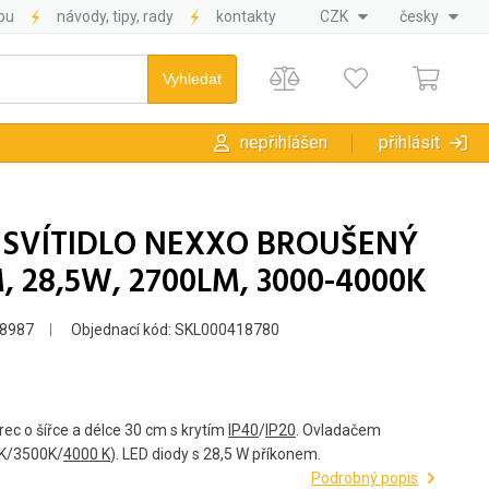
pu
návody, tipy, rady
kontakty
CZK
česky
nepřihlášen
přihlásit
 SVÍTIDLO NEXXO BROUŠENÝ
, 28,5W, 2700LM, 3000-4000K
8987
Objednací kód: SKL000418780
ec o šířce a délce 30 cm s krytím
IP40
/
IP20
. Ovladačem
00K/3500K/
4000 K
). LED diody s 28,5 W příkonem.
Podrobný popis