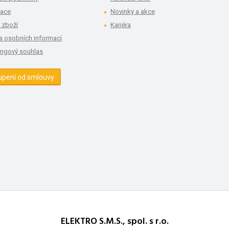
mace
Novinky a akce
 zboží
Kariéra
a osobních informací
ingový souhlas
upení od smlouvy
ELEKTRO S.M.S., spol. s r.o.