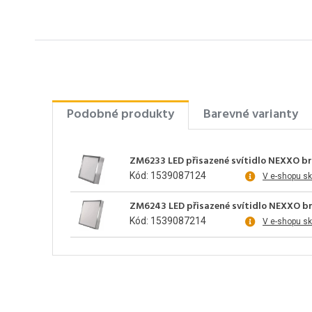
Podobné produkty
Barevné varianty
ZM6233 LED přisazené svítidlo NEXXO br
Kód: 1539087124
V e-shopu s
ZM6243 LED přisazené svítidlo NEXXO br
Kód: 1539087214
V e-shopu s