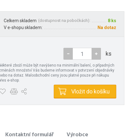
Celkem skladem
(
dostupnost na pobočkách
):
8 ks
V e-shopu skladem:
Na dotaz
ks
Některé zboží může být navýšeno na minimální balení, o případných
změnách množství Vás budeme informovat v potvrzení objednávky
nebo na dotaz. Maloobchodní ceny jsou platné pouze při nákupu
přes e-shop.
Vložit do košíku
Kontaktní formulář
Výrobce