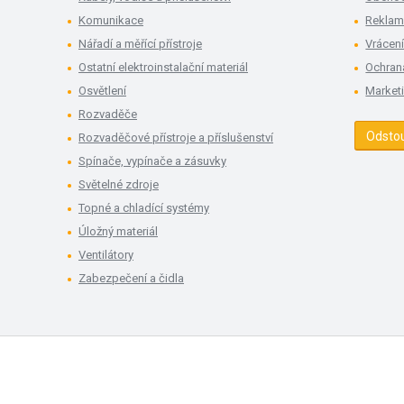
Komunikace
Rekla
Nářadí a měřící přístroje
Vrácení
Ostatní elektroinstalační materiál
Ochran
Osvětlení
Market
Rozvaděče
Odsto
Rozvaděčové přístroje a příslušenství
Spínače, vypínače a zásuvky
Světelné zdroje
Topné a chladící systémy
Úložný materiál
Ventilátory
Zabezpečení a čidla