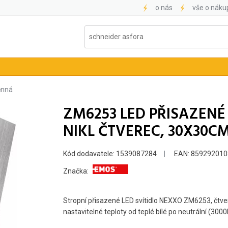
o nás
vše o náku
ěnná
ZM6253 LED PŘISAZENÉ
NIKL ČTVEREC, 30X30CM
Kód dodavatele: 1539087284
EAN: 859292010
Značka:
Stropní přisazené LED svítidlo NEXXO ZM6253, čtver
nastavitelné teploty od teplé bílé po neutrální (30