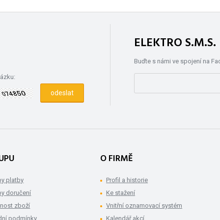
ELEKTRO S.M.S
Buďte s námi ve spojení na F
rázku:
UPU
O FIRMĚ
y platby
Profil a historie
y doručení
Ke stažení
nost zboží
Vnitřní oznamovací systém
ní podmínky
Kalendář akcí