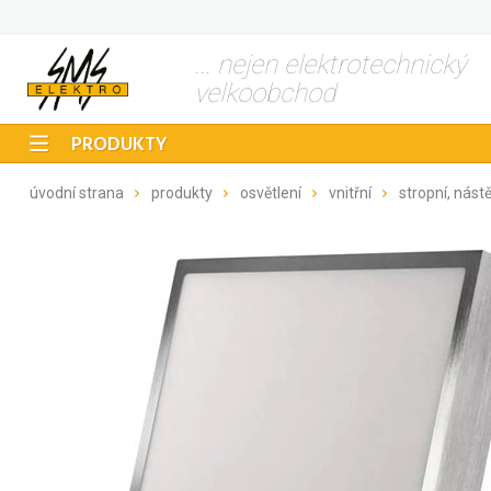
... nejen elektrotechnický
velkoobchod
PRODUKTY
úvodní strana
produkty
osvětlení
vnitřní
stropní, nást