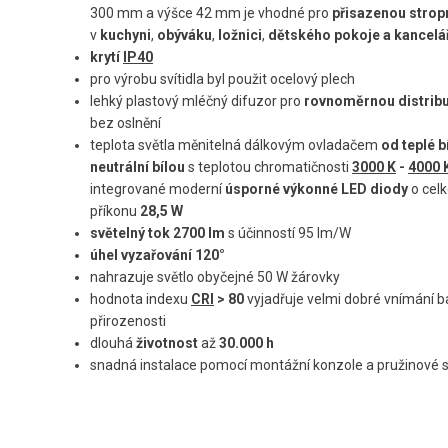
300 mm a výšce 42 mm je vhodné pro
přisazenou
strop
v
kuchyni
,
obýváku
,
ložnici
,
dětského pokoje
a
kancelá
krytí
IP40
pro výrobu svítidla byl použit ocelový plech
lehký plastový mléčný difuzor pro
rovnoměrnou distribu
bez oslnění
teplota světla měnitelná dálkovým ovladačem
od
teplé b
neutrální bílou
s teplotou chromatičnosti
3000 K
-
4000 
integrované moderní
úsporné výkonné LED diody
o cel
příkonu
28,5 W
světelný tok 2700 lm
s účinností 95 lm/W
úhel vyzařování 120°
nahrazuje světlo obyčejné 50 W žárovky
hodnota indexu
CRI
> 80
vyjadřuje velmi dobré vnímání ba
přirozenosti
dlouhá
životnost
až
30.000 h
snadná instalace pomocí montážní konzole a pružinové 