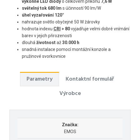
výkonné LED diody
o celkovém příkonu
7,6 W
světelný tok 680 lm
s účinností 90 lm/W
úhel vyzařování 120°
nahrazuje světlo obyčejné 50 W žárovky
hodnota indexu
CRI
> 80
vyjadřuje velmi dobré vnímání
barev v jejich přirozenosti
dlouhá
životnost
až
30.000 h
snadná instalace pomocí montážní konzole a
pružinové svorkovnice
Parametry
Kontaktní formulář
Výrobce
Značka:
EMOS