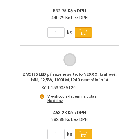
532.75 Kč s DPH
440.29 Kč bez DPH
ks
ZM5135 LED přisazené svítidlo NEXXO, kruhové,
bílé, 12,5W, 1100LM, IP40 neutrální bílá
Kód: 1539085120
V e-shopu skladem na dotaz
Na dotaz
463.28 Kč s DPH
382.88 Kč bez DPH
ks