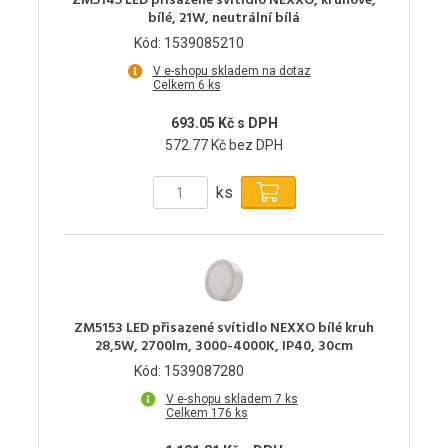
ZM5145 LED přisazené svítidlo NEXXO, kruhové,
bílé, 21W, neutrální bílá
Kód: 1539085210
V e-shopu skladem na dotaz
Celkem 6 ks
693.05 Kč s DPH
572.77 Kč bez DPH
ks
ZM5153 LED přisazené svítidlo NEXXO bílé kruh
28,5W, 2700lm, 3000-4000K, IP40, 30cm
Kód: 1539087280
V e-shopu skladem 7 ks
Celkem 176 ks