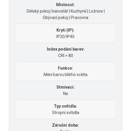
Místnost:
Dětský pokoj | kancelář | Kuchyně | Ložnice |
Obývací pokoj | Pracovna
Krytí (IP):
IP20/IP40
Index podání barev:
CRI > 80
Funkce:
Mění barvu bílého světla
Stmívací:
Ne
Typ svítidla:
Stropní svítidla
Záruční doba: