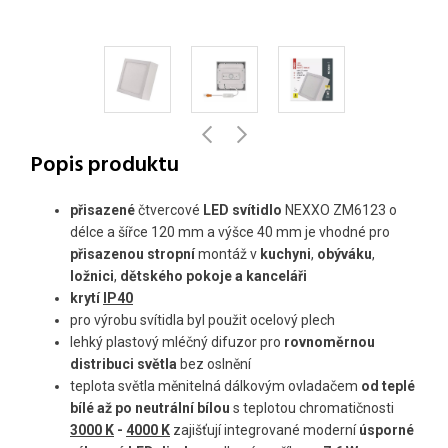
Popis produktu
přisazené
čtvercové
LED svítidlo
NEXXO ZM6123 o
délce a šířce 120 mm a výšce 40 mm je vhodné pro
přisazenou
stropní
montáž v
kuchyni
,
obýváku
,
ložnici
,
dětského pokoje
a
kanceláři
krytí
IP40
pro výrobu svítidla byl použit ocelový plech
lehký plastový mléčný difuzor pro
rovnoměrnou
distribuci světla
bez oslnění
teplota světla měnitelná dálkovým ovladačem
od
teplé
bílé až po neutrální bílou
s teplotou chromatičnosti
3000 K
-
4000 K
zajišťují integrované moderní
úsporné