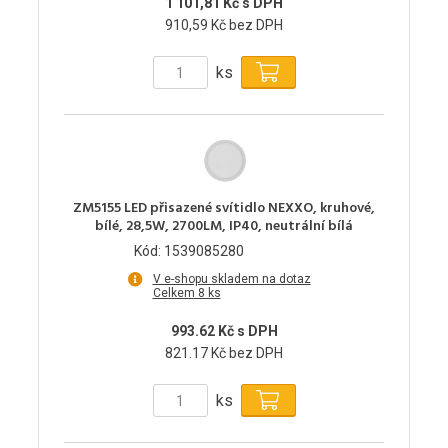
1 101,81 Kč s DPH
910,59 Kč bez DPH
ks
ZM5155 LED přisazené svítidlo NEXXO, kruhové,
bílé, 28,5W, 2700LM, IP40, neutrální bílá
Kód: 1539085280
V e-shopu skladem na dotaz
Celkem 8 ks
993.62 Kč s DPH
821.17 Kč bez DPH
ks