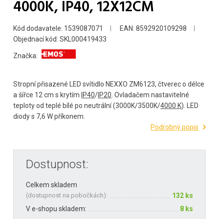
4000K, IP40, 12X12CM
Kód dodavatele: 1539087071
EAN: 8592920109298
Objednací kód: SKL000419433
Značka:
Stropní přisazené LED svítidlo NEXXO ZM6123, čtverec o délce
a šířce 12 cm s krytím
IP40
/
IP20
. Ovladačem nastavitelné
teploty od teplé bílé po neutrální (3000K/3500K/
4000 K
). LED
diody s 7,6 W příkonem.
Podrobný popis
Dostupnost:
Celkem skladem
(
dostupnost na pobočkách
):
132 ks
V e-shopu skladem:
8 ks