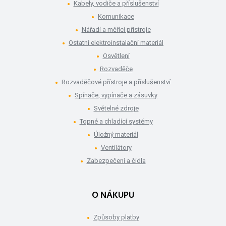
Kabely, vodiče a příslušenství
Komunikace
Nářadí a měřící přístroje
Ostatní elektroinstalační materiál
Osvětlení
Rozvaděče
Rozvaděčové přístroje a příslušenství
Spínače, vypínače a zásuvky
Světelné zdroje
Topné a chladící systémy
Úložný materiál
Ventilátory
Zabezpečení a čidla
O NÁKUPU
Způsoby platby