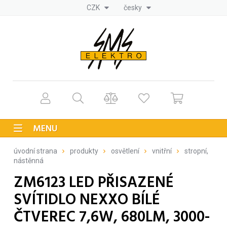
CZK
česky
MENU
úvodní strana
produkty
osvětlení
vnitřní
stropní,
nástěnná
ZM6123 LED PŘISAZENÉ
SVÍTIDLO NEXXO BÍLÉ
ČTVEREC 7,6W, 680LM, 3000-