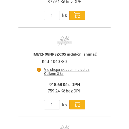
877.61 Kč bez DPH
ks
IME12-08NPSZC0S indukční snímač
Kód: 1040780
V e-shopu skladem na dotaz
Celkem 3 ks
918.68 Kč s DPH
759.24 Kč bez DPH
ks