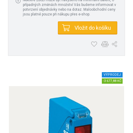
Některé zboží může být navýšeno na minimální balení, o
případných změnách množství Vás budeme informovat v
potvrzení objednávky nebo na dotaz. Maloobchodní ceny
jsou platné pouze při nákupu přes e-shop.
Vložit do košíku
VÝPRODEJ
-3 677,88 KČ