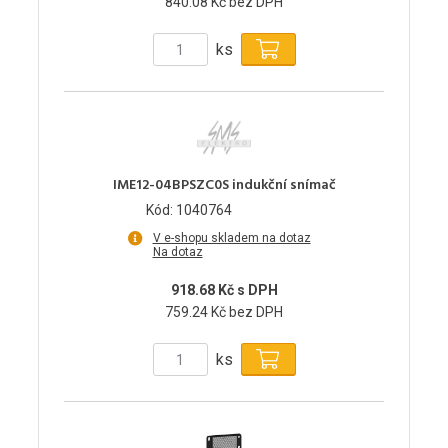
840.08 Kč bez DPH
ks
IME12-04BPSZC0S indukční snímač
Kód: 1040764
V e-shopu skladem na dotaz
Na dotaz
918.68 Kč s DPH
759.24 Kč bez DPH
ks