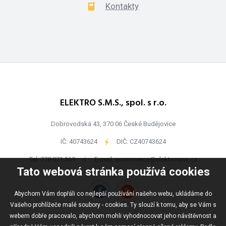
Kontakty
ELEKTRO S.M.S., spol. s r.o.
Dobrovodská 43, 370 06 České Budějovice
IČ: 40743624
-
DIČ: CZ40743624
Tel:
778 971 369
-
E-mail:
ecommerce@elektrosms.cz
Tato webová stránka používá cookies
Abychom Vám dopřáli co nejlepší používání našeho webu, ukládáme do
Vašeho prohlížeče malé soubory - cookies. Ty slouží k tomu, aby se Vám s
webem dobře pracovalo, abychom mohli vyhodnocovat jeho návštěvnost a