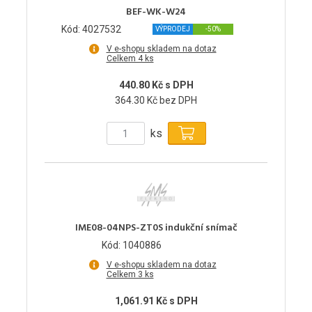
BEF-WK-W24
Kód: 4027532
VÝPRODEJ
-50%
V e-shopu skladem na dotaz
Celkem 4 ks
440.80 Kč s DPH
364.30 Kč bez DPH
ks
IME08-04NPS-ZT0S indukční snímač
Kód: 1040886
V e-shopu skladem na dotaz
Celkem 3 ks
1,061.91 Kč s DPH