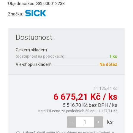
Objednací kód: SKL000012238
Značka:
Dostupnost:
Celkem skladem
(
dostupnost na pobočkách
):
1 ks
V e-shopu skladem:
Na dotaz
11 125,44 Kč
6 675,21 Kč / ks
5 516,70 Kč bez DPH / ks
Nejnižší cena za posledních 30 dní 11 137,71 Kč
ks