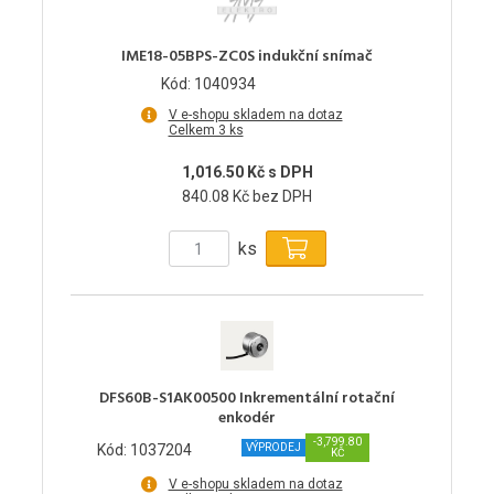
IME18-05BPS-ZC0S indukční snímač
Kód: 1040934
V e-shopu skladem na dotaz
Celkem 3 ks
1,016.50 Kč s DPH
840.08 Kč bez DPH
ks
DFS60B-S1AK00500 Inkrementální rotační
enkodér
-3,799.80
Kód: 1037204
VÝPRODEJ
KČ
V e-shopu skladem na dotaz