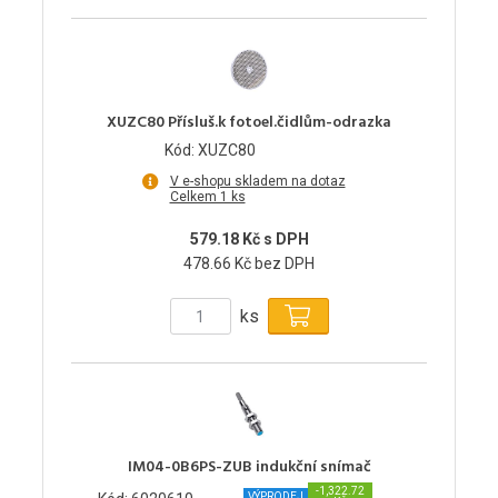
XUZC80 Přísluš.k fotoel.čidlům-odrazka
Kód: XUZC80
V e-shopu skladem na dotaz
Celkem 1 ks
579.18 Kč s DPH
478.66 Kč bez DPH
ks
IM04-0B6PS-ZUB indukční snímač
-1,322.72
VÝPRODEJ