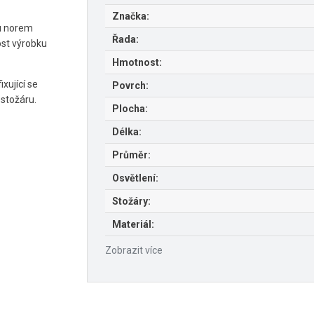
Značka:
u norem
Řada:
ost výrobku
Hmotnost:
ixující se
Povrch:
 stožáru.
Plocha:
Délka:
Průměr:
Osvětlení:
Stožáry:
Materiál:
Zobrazit více