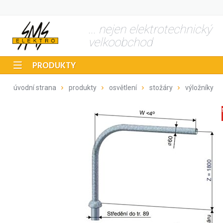
... nejen elektrotechnický
velkoobchod
PRODUKTY
úvodní strana
produkty
osvětlení
stožáry
výložníky