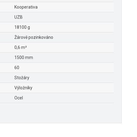
Kooperativa
UZB
18100 g
Žárově pozinkováno
0,6 m²
1500 mm
60
Stožáry
Výložníky
Ocel