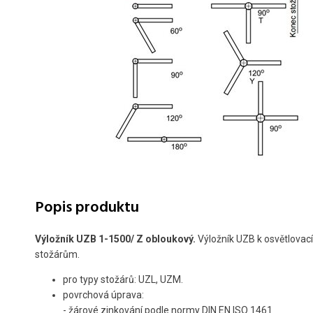
Popis produktu
Výložník UZB 1-1500/ Z obloukový.
Výložník UZB k osvětlovac
stožárům.
pro typy stožárů: UZL, UZM.
povrchová úprava:
- žárové zinkování podle normy DIN EN ISO 1461