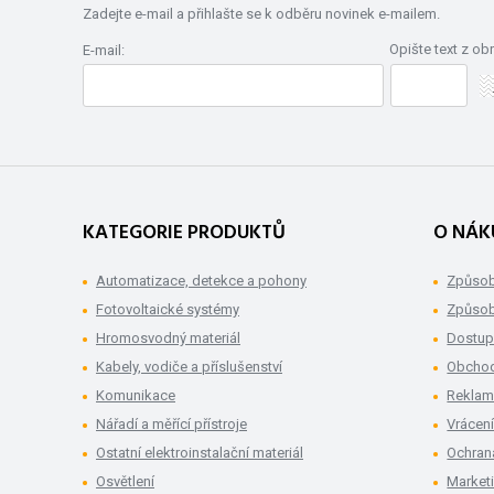
Zadejte e-mail a přihlašte se k odběru novinek e-mailem.
Opište text z ob
E-mail:
KATEGORIE PRODUKTŮ
O NÁK
Automatizace, detekce a pohony
Způsob
Fotovoltaické systémy
Způsob
Hromosvodný materiál
Dostup
Kabely, vodiče a příslušenství
Obchod
Komunikace
Rekla
Nářadí a měřící přístroje
Vrácení
Ostatní elektroinstalační materiál
Ochran
Osvětlení
Market