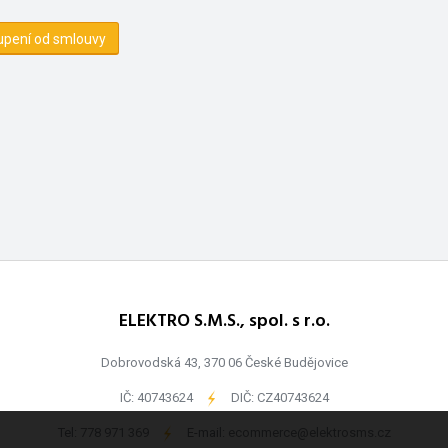
upení od smlouvy
ELEKTRO S.M.S., spol. s r.o.
Dobrovodská 43, 370 06 České Budějovice
IČ: 40743624
-
DIČ: CZ40743624
Tel:
778 971 369
-
E-mail:
ecommerce@elektrosms.cz