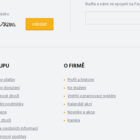
Buďte s námi ve spojení na F
rázku:
UPU
O FIRMĚ
y platby
Profil a historie
y doručení
Ke stažení
nost zboží
Vnitřní oznamovací systém
ní podmínky
Kalendář akcí
mace
Novinky a akce
 zboží
Kariéra
a osobních informací
ingový souhlas