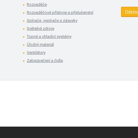
Rozvaděče
Odsto
Rozvaděčové přístroje a příslušenství
Spínače, vypínače a zásuvky
Světelné zdroje
Topné a chladící systémy
Úložný materiál
Ventilátory
Zabezpečení a čidla