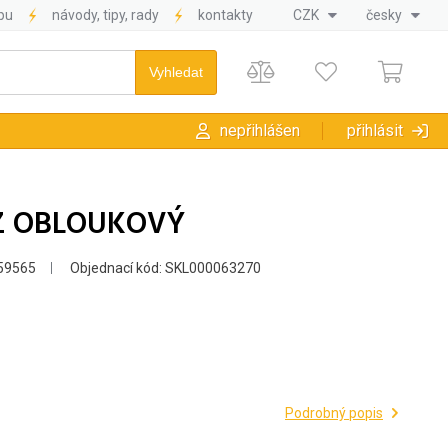
pu
návody, tipy, rady
kontakty
CZK
česky
nepřihlášen
přihlásit
 Z OBLOUKOVÝ
59565
Objednací kód: SKL000063270
Podrobný popis