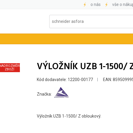
o nás
vše o náku
VÝLOŽNÍK UZB 1-1500/
NADROZMĚRNÉ
ZBOŽÍ
Kód dodavatele: 12200-00177
EAN: 85950999
Značka:
Výložník UZB 1-1500/ Z obloukový.