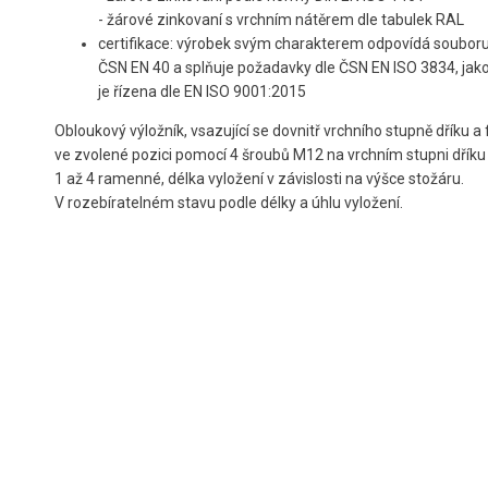
- žárové zinkovaní s vrchním nátěrem dle tabulek RAL
certifikace: výrobek svým charakterem odpovídá soubor
ČSN EN 40 a splňuje požadavky dle ČSN EN ISO 3834, jak
je řízena dle EN ISO 9001:2015
Obloukový výložník, vsazující se dovnitř vrchního stupně dříku a f
ve zvolené pozici pomocí 4 šroubů M12 na vrchním stupni dříku
1 až 4 ramenné, délka vyložení v závislosti na výšce stožáru.
V rozebíratelném stavu podle délky a úhlu vyložení.