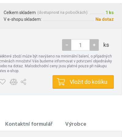
Celkem skladem
(
dostupnost na pobočkách
):
1 ks
V e-shopu skladem:
Na dotaz
ks
Některé zboží může být navýšeno na minimální balení, o případných
změnách množství Vás budeme informovat v potvrzení objednávky
nebo na dotaz. Maloobchodní ceny jsou platné pouze při nákupu
přes e-shop.
Vložit do košíku
Kontaktní formulář
Výrobce