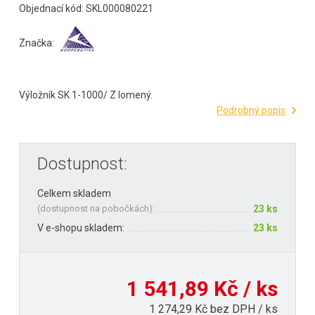
Objednací kód: SKL000080221
Značka:
Výložník SK 1-1000/ Z lomený.
Podrobný popis
Dostupnost:
Celkem skladem
(
dostupnost na pobočkách
):
23 ks
V e-shopu skladem:
23 ks
1 541,89 Kč / ks
1 274,29 Kč bez DPH / ks