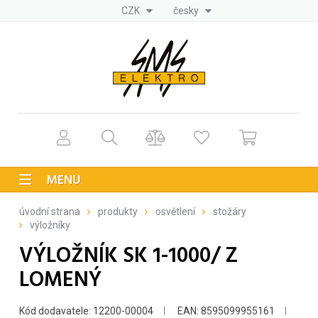
CZK
česky
MENU
úvodní strana
produkty
osvětlení
stožáry
výložníky
VÝLOŽNÍK SK 1-1000/ Z
LOMENÝ
Kód dodavatele: 12200-00004
EAN: 8595099955161