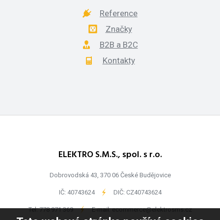
Reference
Značky
B2B a B2C
Kontakty
ELEKTRO S.M.S., spol. s r.o.
Dobrovodská 43, 370 06 České Budějovice
IČ: 40743624
-
DIČ: CZ40743624
Tel:
778 971 369
-
E-mail:
ecommerce@elektrosms.cz