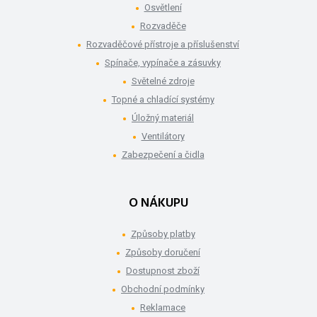
Osvětlení
Rozvaděče
Rozvaděčové přístroje a příslušenství
Spínače, vypínače a zásuvky
Světelné zdroje
Topné a chladící systémy
Úložný materiál
Ventilátory
Zabezpečení a čidla
O NÁKUPU
Způsoby platby
Způsoby doručení
Dostupnost zboží
Obchodní podmínky
Reklamace