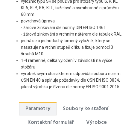
výložník typu SK se používá pro stožáry typu
S, K, KL,
KLA, KLB, KA, KLL, kuželové a osmihranné o průměru
60 mm
povrchová úprava:
- žárové zinkování dle normy DIN EN ISO 1461
- žárové zinkování s vrchním nátěrem dle tabulek RAL
jedná se o jednoduchý lomený výložník, který se
nasazuje na vrchní stupeň dříku a fixuje pomocí 3
šroubů M10
1-4 ramenné, délka vyložení v závislosti na výšce
stožáru
výrobek svým charakterem odpovídá souboru norem
ČSN EN 40 a splňuje požadavky dle ČSN EN ISO 3834,
jakost výrobku je řízena dle normy EN ISO 9001:2015
Parametry
Soubory ke stažení
Kontaktní formulář
Výrobce