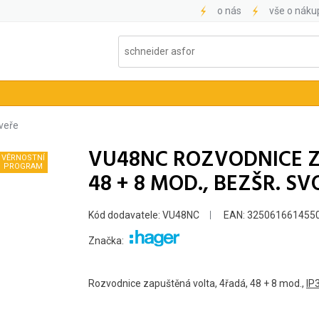
o nás
vše o náku
veře
VU48NC ROZVODNICE Z
VĚRNOSTNÍ
PROGRAM
48 + 8 MOD., BEZŠR. S
Kód dodavatele: VU48NC
EAN: 325061661455
Značka:
Rozvodnice zapuštěná volta, 4řadá, 48 + 8 mod.,
IP