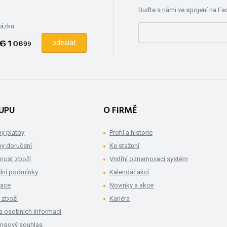
Buďte s námi ve spojení na F
rázku:
UPU
O FIRMĚ
y platby
Profil a historie
y doručení
Ke stažení
nost zboží
Vnitřní oznamovací systém
ní podmínky
Kalendář akcí
mace
Novinky a akce
 zboží
Kariéra
a osobních informací
ingový souhlas