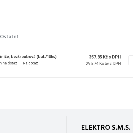
Ostatní
niče, bezšroubová (bal./10ks)
357.85 Kč s DPH
m na dotaz
Na dotaz
295.74 Kč bez DPH
ELEKTRO S.M.S