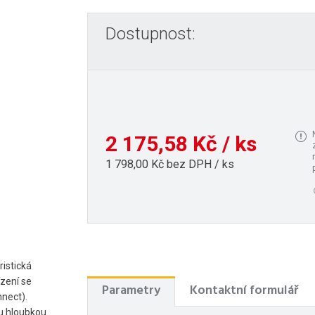
Dostupnost:
2 175,58 Kč / ks
1 798,00 Kč bez DPH / ks
istická
ízení se
Parametry
Kontaktní formulář
nect).
ou hloubkou