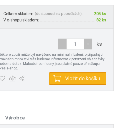
Celkem skladem
(
dostupnost na pobočkách
):
205 ks
V e-shopu skladem:
82 ks
ks
Některé zboží může být navýšeno na minimální balení, o případných
změnách množství Vás budeme informovat v potvrzení objednávky
nebo na dotaz. Maloobchodní ceny jsou platné pouze při nákupu
přes e-shop.
Vložit do košíku
Výrobce