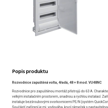
Popis produktu
Rozvodnice zapuštěná volta, 4řadá, 48 + 8 mod. VU48NC
Rozvodnice pro zapuštěnou montáž přístrojů do 63 A. Charakter
velkým instalačním prostorem, snadnou a rychlou instalací. Zař
instaluje bezšroubovými svorkovnicemi PE/N (systém QuickCon
Součástí zařízení je mj. vodováha, krycí rámeček s nastaviteln