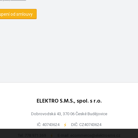
upení od smlouvy
ELEKTRO S.M.S., spol. s r.o.
Dobrovodská 43, 370 06 České Budějovice
IČ: 40743624
-
DIČ: CZ40743624
Tel:
778 971 369
-
E-mail:
ecommerce@elektrosms.cz