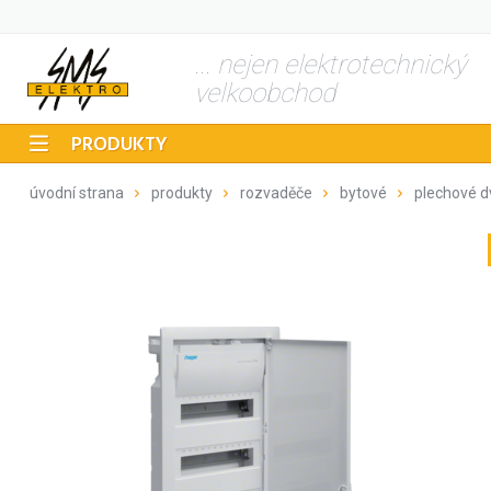
... nejen elektrotechnický
velkoobchod
PRODUKTY
úvodní strana
produkty
rozvaděče
bytové
plechové d