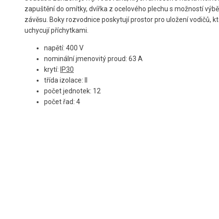
zapuštění do omítky, dvířka z ocelového plechu s možností výbě
závěsu. Boky rozvodnice poskytují prostor pro uložení vodičů, k
uchycují příchytkami.
napětí: 400 V
nominální jmenovitý proud: 63 A
krytí:
IP30
třída izolace: II
počet jednotek: 12
počet řad: 4