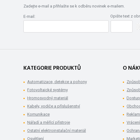
Zadejte e-mail a přihlašte se k odběru novinek e-mailem.
Opište text z ob
E-mail:
KATEGORIE PRODUKTŮ
O NÁK
Automatizace, detekce a pohony
Způsob
Fotovoltaické systémy
Způsob
Hromosvodný materiál
Dostup
Kabely, vodiče a příslušenství
Obchod
Komunikace
Rekla
Nářadí a měřící přístroje
Vrácení
Ostatní elektroinstalační materiál
Ochran
Osvětlení
Market