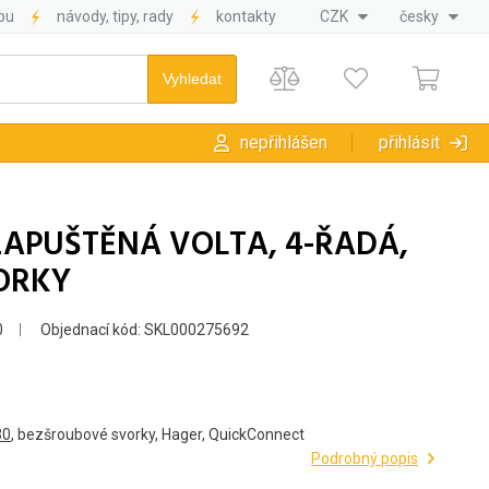
pu
návody, tipy, rady
kontakty
CZK
česky
nepřihlášen
přihlásit
APUŠTĚNÁ VOLTA, 4-ŘADÁ,
VORKY
0
Objednací kód: SKL000275692
30
, bezšroubové svorky, Hager, QuickConnect
Podrobný popis