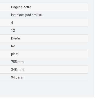
Hager electro
Instalace pod omítku
4
12
Dveře
Ne
plast
755 mm
348 mm
94.5 mm