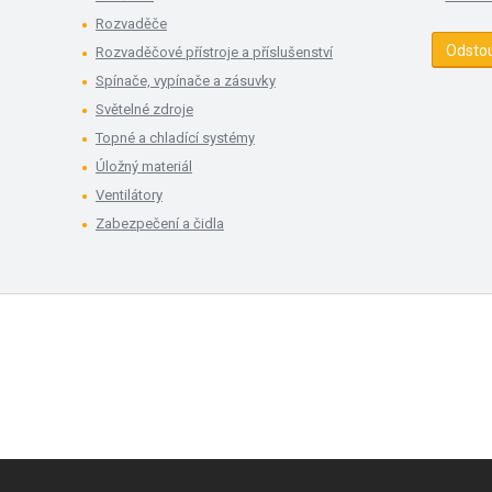
Rozvaděče
Odsto
Rozvaděčové přístroje a příslušenství
Spínače, vypínače a zásuvky
Světelné zdroje
Topné a chladící systémy
Úložný materiál
Ventilátory
Zabezpečení a čidla