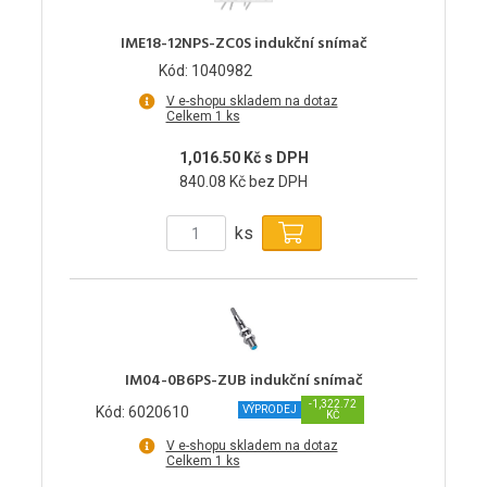
IME18-12NPS-ZC0S indukční snímač
Kód: 1040982
V e-shopu skladem na dotaz
Celkem 1 ks
1,016.50 Kč s DPH
840.08 Kč bez DPH
ks
IM04-0B6PS-ZUB indukční snímač
-1,322.72
Kód: 6020610
VÝPRODEJ
KČ
V e-shopu skladem na dotaz
Celkem 1 ks