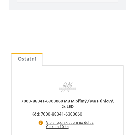
Ostatní
7000-88041-6300060 M8 M přímý / M8 F úhlový,
2x LED
Kód: 7000-88041-6300060
V e-shopu skladem na dotaz
Celkem 10 ks