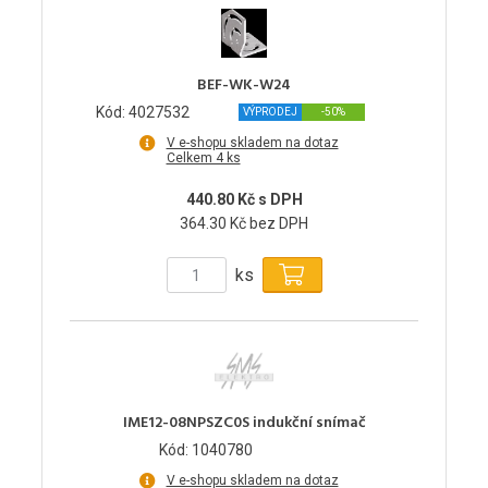
BEF-WK-W24
Kód: 4027532
VÝPRODEJ
-50%
V e-shopu skladem na dotaz
Celkem 4 ks
440.80 Kč s DPH
364.30 Kč bez DPH
ks
IME12-08NPSZC0S indukční snímač
Kód: 1040780
V e-shopu skladem na dotaz