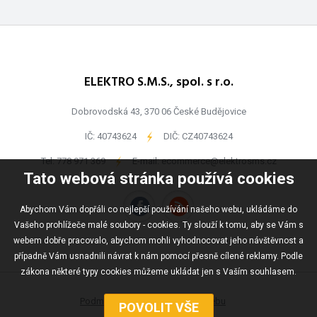
ELEKTRO S.M.S., spol. s r.o.
Dobrovodská 43, 370 06 České Budějovice
IČ: 40743624
-
DIČ: CZ40743624
Tel:
778 971 369
-
E-mail:
ecommerce@elektrosms.cz
Tato webová stránka používá cookies
Abychom Vám dopřáli co nejlepší používání našeho webu, ukládáme do
Vašeho prohlížeče malé soubory - cookies. Ty slouží k tomu, aby se Vám s
webem dobře pracovalo, abychom mohli vyhodnocovat jeho návštěvnost a
případně Vám usnadnili návrat k nám pomocí přesně cílené reklamy. Podle
zákona některé typy cookies můžeme ukládat jen s Vaším souhlasem.
Podmínky užívání
Mapa webu