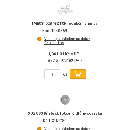
IME08-02BPSZT0K indukční snímač
Kód: 1040869
V e-shopu skladem na dotaz
Celkem 1 ks
1,061.91 Kč s DPH
877.61 Kč bez DPH
ks
XUZC80 Přísluš.k fotoel.čidlům-odrazka
Kód: XUZC80
V e-shopu skladem na dotaz