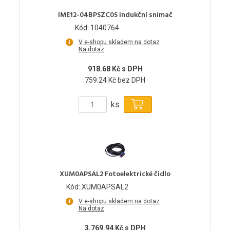
IME12-04BPSZC0S indukční snímač
Kód: 1040764
V e-shopu skladem na dotaz
Na dotaz
918.68 Kč s DPH
759.24 Kč bez DPH
ks
XUM0APSAL2 Fotoelektrické čidlo
Kód: XUM0APSAL2
V e-shopu skladem na dotaz
Na dotaz
3,769.94 Kč s DPH