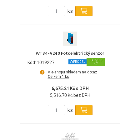
ks
WT34-V240 Fotoelektrický senzor
-3,677.88
Kód: 1019227
VÝPRODEJ
KČ
V e-shopu skladem na dotaz
Celkem 1 ks
6,675.21 Kč s DPH
5,516.70 Kč bez DPH
ks