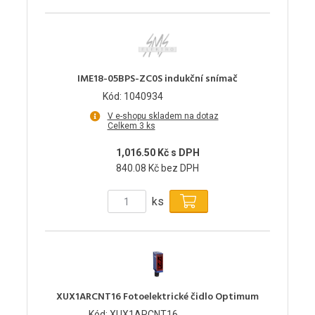
IME18-05BPS-ZC0S indukční snímač
Kód: 1040934
V e-shopu skladem na dotaz
Celkem 3 ks
1,016.50 Kč s DPH
840.08 Kč bez DPH
ks
XUX1ARCNT16 Fotoelektrické čidlo Optimum
Kód: XUX1ARCNT16