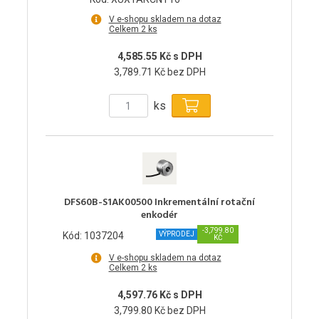
V e-shopu skladem na dotaz
Celkem 2 ks
4,585.55 Kč s DPH
3,789.71 Kč bez DPH
ks
DFS60B-S1AK00500 Inkrementální rotační
enkodér
-3,799.80
Kód: 1037204
VÝPRODEJ
KČ
V e-shopu skladem na dotaz
Celkem 2 ks
4,597.76 Kč s DPH
3,799.80 Kč bez DPH