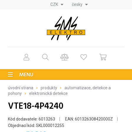
CZK
česky
MENU
úvodní strana
produkty
automatizace, detekce a
pohony
elektronická detekce
VTE18-4P4240
Kód dodavatele: 6013263
EAN: 601326308420000Z
Objednací kód: SKL000012255