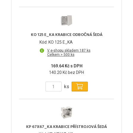
KO 125 E_KA KRABICE ODBOČNÁ ŠEDÁ
Kód: KO 125 E_KA
V e-shopu skladem 187 ks
Celkem > 500 ks
169.64 Kč s DPH
140.20 Kč bez DPH
ks
KP 67X67_KA KRABICE PŘÍSTROJOVÁ ŠEDÁ