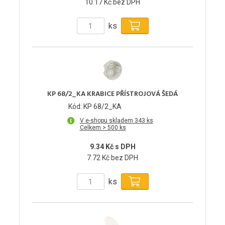
10.17 Kč bez DPH
ks
KP 68/2_KA KRABICE PŘÍSTROJOVÁ ŠEDÁ
Kód: KP 68/2_KA
V e-shopu skladem 343 ks
Celkem > 500 ks
9.34 Kč s DPH
7.72 Kč bez DPH
ks