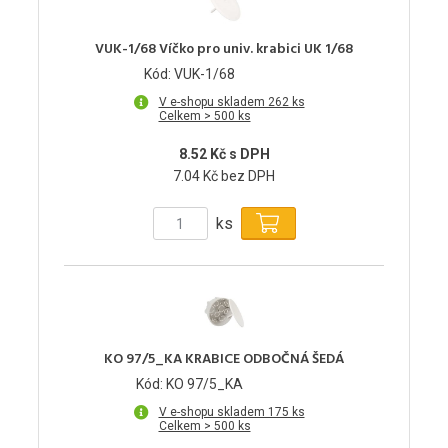
VUK-1/68 Víčko pro univ. krabici UK 1/68
Kód: VUK-1/68
V e-shopu skladem 262 ks
Celkem > 500 ks
8.52 Kč s DPH
7.04 Kč bez DPH
ks
KO 97/5_KA KRABICE ODBOČNÁ ŠEDÁ
Kód: KO 97/5_KA
V e-shopu skladem 175 ks
Celkem > 500 ks