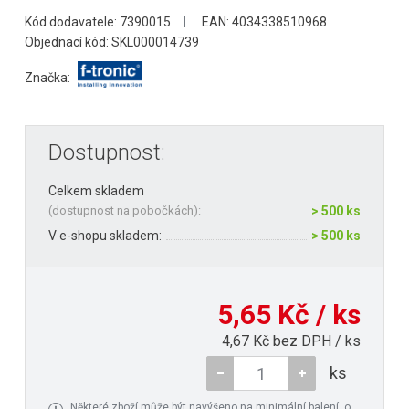
Kód dodavatele: 7390015
EAN: 4034338510968
Objednací kód: SKL000014739
Značka:
Dostupnost:
Celkem skladem
(
dostupnost na pobočkách
):
> 500 ks
V e-shopu skladem:
> 500 ks
5,65 Kč / ks
4,67 Kč bez DPH / ks
ks
Některé zboží může být navýšeno na minimální balení, o