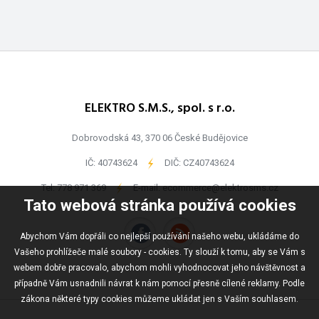
ELEKTRO S.M.S., spol. s r.o.
Dobrovodská 43, 370 06 České Budějovice
IČ: 40743624
-
DIČ: CZ40743624
Tel:
778 971 369
-
E-mail:
ecommerce@elektrosms.cz
Tato webová stránka používá cookies
Abychom Vám dopřáli co nejlepší používání našeho webu, ukládáme do
Vašeho prohlížeče malé soubory - cookies. Ty slouží k tomu, aby se Vám s
webem dobře pracovalo, abychom mohli vyhodnocovat jeho návštěvnost a
případně Vám usnadnili návrat k nám pomocí přesně cílené reklamy. Podle
zákona některé typy cookies můžeme ukládat jen s Vaším souhlasem.