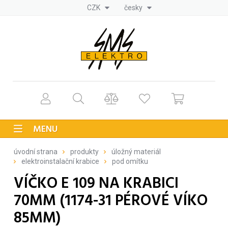
CZK
česky
MENU
úvodní strana
produkty
úložný materiál
elektroinstalační krabice
pod omítku
VÍČKO E 109 NA KRABICI
70MM (1174-31 PÉROVÉ VÍKO
85MM)