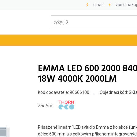
o nás
vše o náku
EMMA LED 600 2000 840
18W 4000K 2000LM
Kód dodavatele: 96666100
Objednací kód: SK
Značka:
Přisazené lineární LED svítidlo Emma z kolekce fun
délce 600 mm a s celkovým příkonem integrovaných