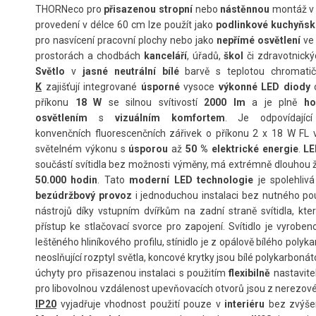
THORNeco pro
přisazenou stropní
nebo
nástěnnou
montáž v
provedení v délce 60 cm lze použít jako
podlinkové kuchyňsk
pro nasvícení pracovní plochy nebo jako
nepřímé osvětlení
ve 
prostorách a chodbách
kanceláří
, úřadů,
škol
či zdravotnický
Světlo
v
jasné neutrální bílé
barvě s teplotou chromati
K
zajišťují integrované
úsporné
vysoce
výkonné LED diody
o
příkonu
18 W
se silnou svítivostí
2000 lm
a je plně
h
osvětlením
s
vizuálním komfortem
. Je odpovídajíc
konvenčních fluorescenčních zářivek o příkonu 2 x 18 W FL v
světelném výkonu s
úsporou
až
50 % elektrické energie
.
LE
součástí svítidla bez možnosti výměny, má extrémně dlouhou ž
50.000 hodin
. Tato
moderní LED technologie
je spolehlivá
bezúdržbový provoz
i jednoduchou instalaci bez nutného pou
nástrojů díky vstupním dvířkům na zadní straně svítidla, kte
přístup ke stlačovací svorce pro zapojení. Svítidlo je vyrobe
leštěného hliníkového profilu, stínidlo je z opálově bílého polyk
neoslňující rozptyl světla, koncové krytky jsou bílé polykarbonát
úchyty pro přisazenou instalaci s použitím
flexibilně
nastavite
pro libovolnou vzdálenost upevňovacích otvorů jsou z nerezové
IP20
vyjadřuje vhodnost použití pouze v
interiéru
bez zvýšen