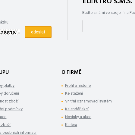
ELEKTRO S.M.S
Buďte s námi ve spojení na F
rázku:
UPU
O FIRMĚ
y platby
Profil a historie
y doručení
Ke stažení
nost zboží
Vnitřní oznamovací systém
ní podmínky
Kalendář akcí
mace
Novinky a akce
 zboží
Kariéra
a osobních informací