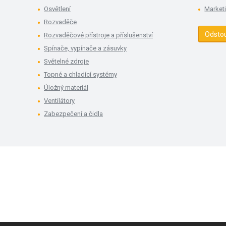
Osvětlení
Market
Rozvaděče
Odsto
Rozvaděčové přístroje a příslušenství
Spínače, vypínače a zásuvky
Světelné zdroje
Topné a chladící systémy
Úložný materiál
Ventilátory
Zabezpečení a čidla