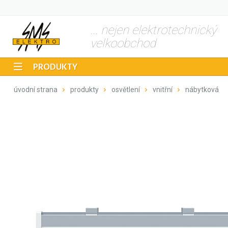
... nejen elektrotechnický
velkoobchod
PRODUKTY
úvodní strana
produkty
osvětlení
vnitřní
nábytková