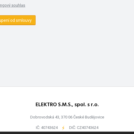
ingový souhlas
upení od smlouvy
ELEKTRO S.M.S., spol. s r.o.
Dobrovodská 43, 370 06 České Budějovice
IČ: 40743624
-
DIČ: CZ40743624