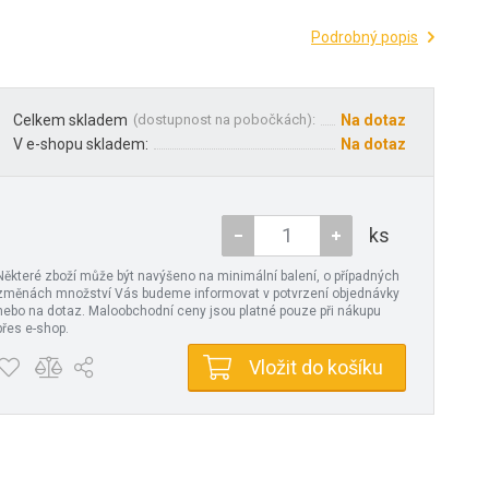
Podrobný popis
Celkem skladem
(
dostupnost na pobočkách
):
Na dotaz
V e-shopu skladem:
Na dotaz
ks
Některé zboží může být navýšeno na minimální balení, o případných
změnách množství Vás budeme informovat v potvrzení objednávky
nebo na dotaz. Maloobchodní ceny jsou platné pouze při nákupu
přes e-shop.
Vložit do košíku