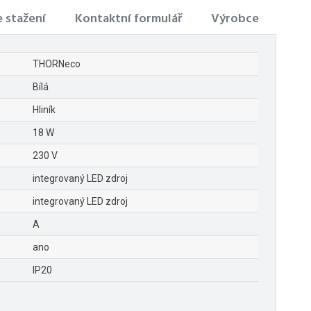
 stažení
Kontaktní formulář
Výrobce
THORNeco
Bílá
Hliník
18 W
230 V
integrovaný LED zdroj
integrovaný LED zdroj
A
ano
IP20