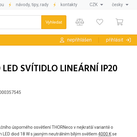
pu
návody, tipy, rady
kontakty
CZK
česky
nepřihlášen
přihlásit
 LED SVÍTIDLO LINEÁRNÍ IP20
L000357545
kčního úsporného osvětlení THORNeco v nejkratší variantě o
 LED diod 18 W s jasným neutrálním bílým světlem
4000 K
se