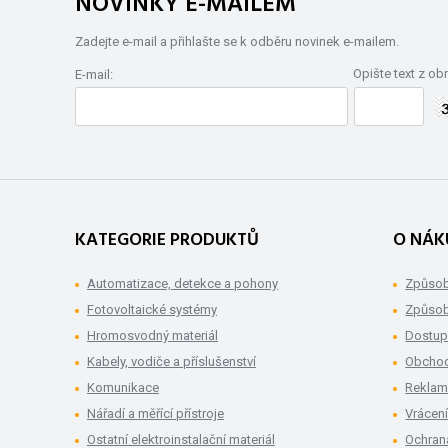
NOVINKY E-MAILEM
Zadejte e-mail a přihlašte se k odběru novinek e-mailem.
Opište text z ob
E-mail:
KATEGORIE PRODUKTŮ
O NÁK
Automatizace, detekce a pohony
Způsob
Fotovoltaické systémy
Způsob
Hromosvodný materiál
Dostup
Kabely, vodiče a příslušenství
Obchod
Komunikace
Rekla
Nářadí a měřící přístroje
Vrácení
Ostatní elektroinstalační materiál
Ochran