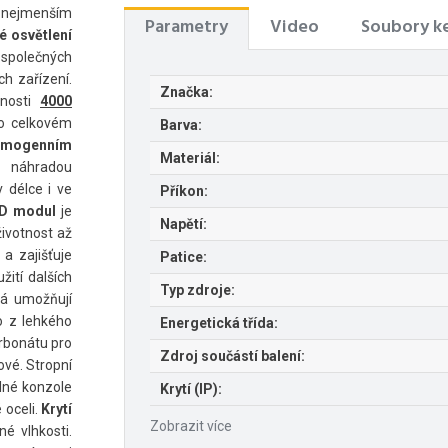
 nejmenším
Parametry
Video
Soubory ke
é osvětlení
společných
ch zařízení.
Značka:
čnosti
4000
 celkovém
Barva:
omogenním
Materiál:
í náhradou
 délce i ve
Příkon:
D modul
je
Napětí:
ivotnost až
 a zajišťuje
Patice:
žití dalších
Typ zdroje:
rá umožňují
no z lehkého
Energetická třída:
arbonátu pro
Zdroj součástí balení:
ové. Stropní
lné konzole
Krytí (IP):
 oceli.
Krytí
Zobrazit více
é vlhkosti.