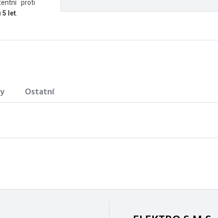
entní proti
5 let
.
y
Ostatní