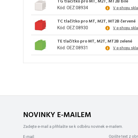
TG tlačítko pro MT, M2T, MT2B bílé
Kód: OEZ:08934
V e-shopu skl
TC tlačítko pro MT, M2T, MT2B červené
Kód: OEZ:08930
V e-shopu skl
TE tlačítko pro MT, M2T, MT2B zelené
Kód: OEZ:08931
V e-shopu skl
NOVINKY E-MAILEM
Zadejte e-mail a přihlašte se k odběru novinek e-mailem.
Opište text z ob
E-mail: