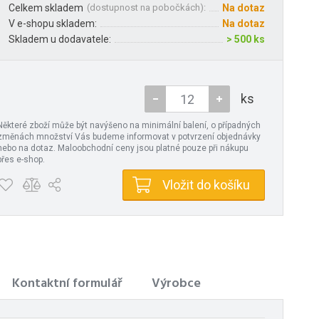
Celkem skladem
(
dostupnost na pobočkách
):
Na dotaz
V e-shopu skladem:
Na dotaz
Skladem u dodavatele:
> 500 ks
ks
Některé zboží může být navýšeno na minimální balení, o případných
změnách množství Vás budeme informovat v potvrzení objednávky
nebo na dotaz. Maloobchodní ceny jsou platné pouze při nákupu
přes e-shop.
Vložit do košíku
Kontaktní formulář
Výrobce