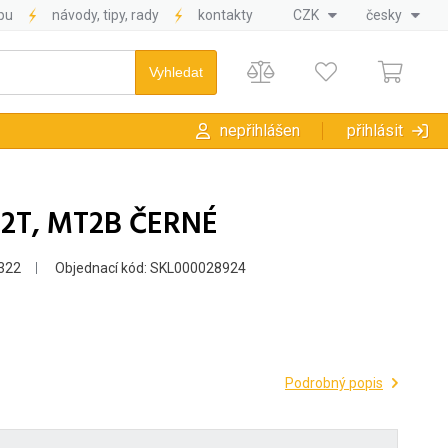
pu
návody, tipy, rady
kontakty
CZK
česky
nepřihlášen
přihlásit
M2T, MT2B ČERNÉ
322
Objednací kód: SKL000028924
Podrobný popis