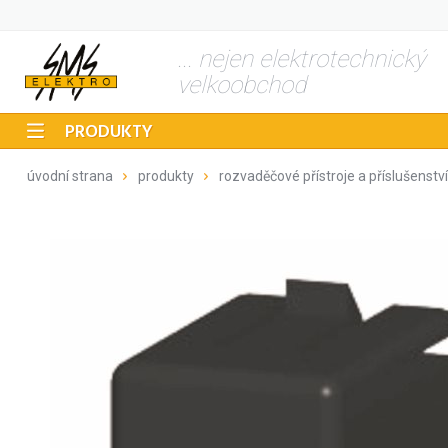
... nejen elektrotechnický
velkoobchod
PRODUKTY
úvodní strana
produkty
rozvaděčové přístroje a příslušenství