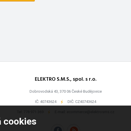
ELEKTRO S.M.S., spol. s r.o.
Dobrovodská 43, 370 06 České Budějovice
IČ: 40743624
-
DIČ: CZ40743624
Tel:
778 971 369
-
E-mail:
ecommerce@elektrosms.cz
á cookies