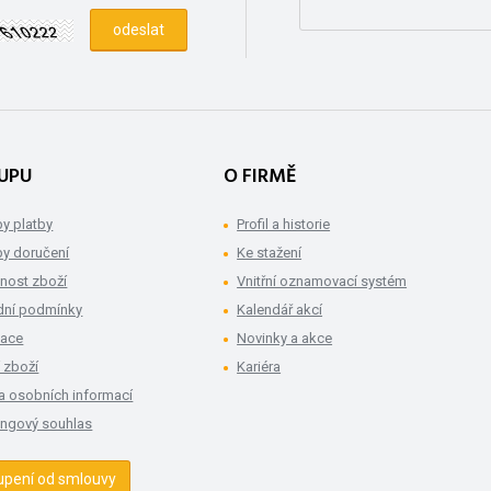
UPU
O FIRMĚ
y platby
Profil a historie
y doručení
Ke stažení
nost zboží
Vnitřní oznamovací systém
ní podmínky
Kalendář akcí
mace
Novinky a akce
 zboží
Kariéra
a osobních informací
ingový souhlas
upení od smlouvy