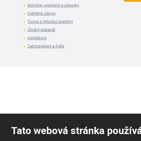
Spínače, vypínače a zásuvky
Světelné zdroje
Topné a chladící systémy
Úložný materiál
Ventilátory
Zabezpečení a čidla
Tato webová stránka použív