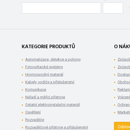
KATEGORIE PRODUKTŮ
O NÁK
Automatizace, detekce a pohony
Způsob
Fotovoltaické systémy
Způsob
Hromosvodný materiál
Dostup
Kabely, vodiče a příslušenství
Obchod
Komunikace
Rekla
Nářadí a měřící přístroje
Vrácení
Ostatní elektroinstalační materiál
Ochran
Osvětlení
Market
Rozvaděče
Odsto
Rozvaděčové přístroje a příslušenství