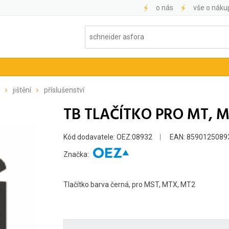
o nás
vše o náku
jištění
příslušenství
TB TLAČÍTKO PRO MT, 
Kód dodavatele: OEZ:08932
EAN: 8590125089
Značka:
Tlačítko barva černá, pro MST, MTX, MT2