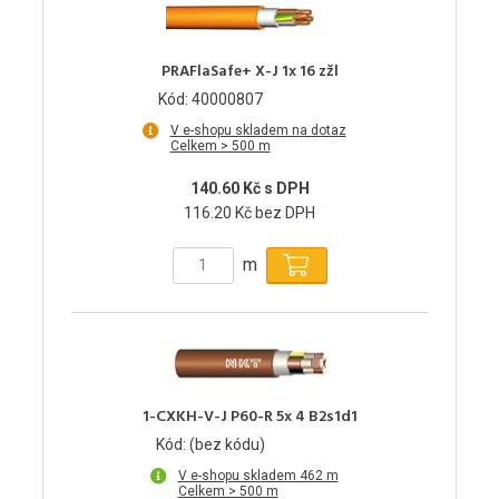
PRAFlaSafe+ X-J 1x 16 zžl
Kód: 40000807
V e-shopu skladem na dotaz
Celkem > 500 m
140.60 Kč s DPH
116.20 Kč bez DPH
m
1-CXKH-V-J P60-R 5x 4 B2s1d1
Kód: (bez kódu)
V e-shopu skladem 462 m
Celkem > 500 m