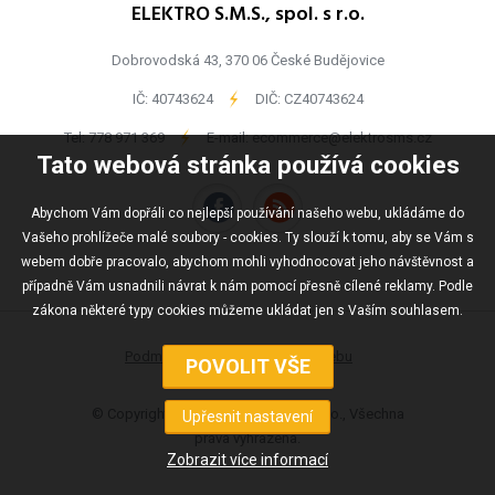
ELEKTRO S.M.S., spol. s r.o.
Dobrovodská 43, 370 06 České Budějovice
IČ: 40743624
-
DIČ: CZ40743624
Tel:
778 971 369
-
E-mail:
ecommerce@elektrosms.cz
Tato webová stránka používá cookies
Abychom Vám dopřáli co nejlepší používání našeho webu, ukládáme do
Vašeho prohlížeče malé soubory - cookies. Ty slouží k tomu, aby se Vám s
webem dobře pracovalo, abychom mohli vyhodnocovat jeho návštěvnost a
případně Vám usnadnili návrat k nám pomocí přesně cílené reklamy. Podle
zákona některé typy cookies můžeme ukládat jen s Vaším souhlasem.
Podmínky užívání
Mapa webu
© Copyright ELEKTRO S.M.S., spol s r.o., Všechna
práva vyhrazena.