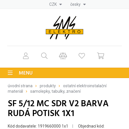
CZK
česky
MENU
úvodní strana
produkty
ostatní elektroinstalační
materiál
samolepky, tabulky, značení
SF 5/12 MC SDR V2 BARVA
RUDÁ POTISK 1X1
Kód dodavatele: 1919660000 1x1
Objednací kód: