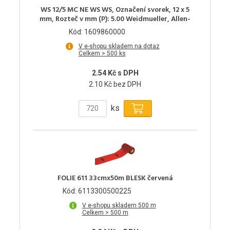
WS 12/5 MC NE WS WS, Označení svorek, 12 x 5
mm, Rozteč v mm (P): 5.00 Weidmueller, Allen-
Kód: 1609860000
V e-shopu skladem na dotaz
Celkem > 500 ks
2.54 Kč s DPH
2.10 Kč bez DPH
ks
FOLIE 611 33cmx50m BLESK červená
Kód: 6113300500225
V e-shopu skladem 500 m
Celkem > 500 m