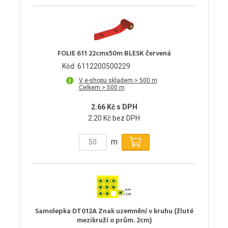
FOLIE 611 22cmx50m BLESK červená
Kód: 6112200500229
V e-shopu skladem > 500 m
Celkem > 500 m
2.66 Kč s DPH
2.20 Kč bez DPH
m
Samolepka DT012A Znak uzemnění v kruhu (žluté
mezikruží o prům. 2cm)