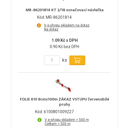
MR-86201814 KT 2/18 označovací návlečka
Kód: MR-86201814
V e-shopu skladem na dotaz
Na dotaz
1.09 Kč s DPH
0.90 Kč bez DPH
ks
FOLIE 610 8cmx100m ZÁKAZ VSTUPU červenobílé
pruhy
Kód: 6100801009227
V e-shopu skladem > 500 m
Celkem > 500 m