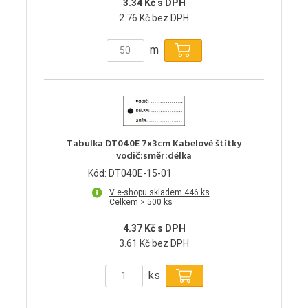
3.34 Kč s DPH
2.76 Kč bez DPH
m
Tabulka DT040E 7x3cm Kabelové štítky
vodič:směr:délka
Kód: DT040E-15-01
V e-shopu skladem 446 ks
Celkem > 500 ks
4.37 Kč s DPH
3.61 Kč bez DPH
ks