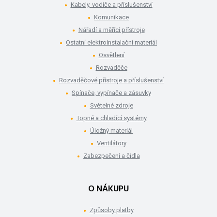
Kabely, vodiče a příslušenství
Komunikace
Nářadí a měřící přístroje
Ostatní elektroinstalační materiál
Osvětlení
Rozvaděče
Rozvaděčové přístroje a příslušenství
Spínače, vypínače a zásuvky
Světelné zdroje
Topné a chladící systémy
Úložný materiál
Ventilátory
Zabezpečení a čidla
O NÁKUPU
Způsoby platby