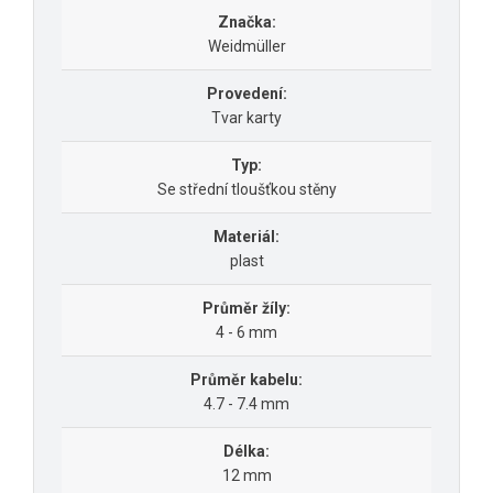
Značka:
Weidmüller
Provedení:
Tvar karty
Typ:
Se střední tloušťkou stěny
Materiál:
plast
Průměr žíly:
4 - 6 mm
Průměr kabelu:
4.7 - 7.4 mm
Délka:
12 mm