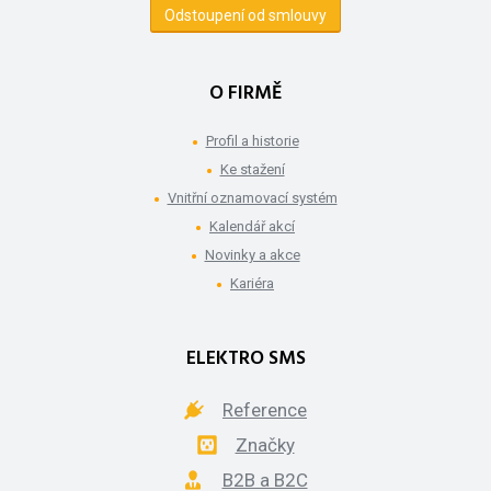
Odstoupení od smlouvy
O FIRMĚ
Profil a historie
Ke stažení
Vnitřní oznamovací systém
Kalendář akcí
Novinky a akce
Kariéra
ELEKTRO SMS
Reference
Značky
B2B a B2C