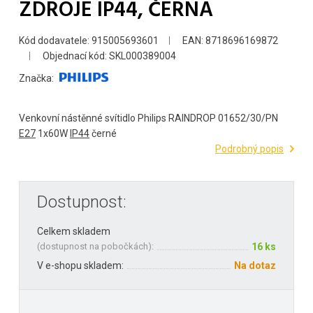
ZDROJE IP44, ČERNÁ
Kód dodavatele: 915005693601
EAN: 8718696169872
Objednací kód: SKL000389004
Značka:
Venkovní nástěnné svítidlo Philips RAINDROP 01652/30/PN
E27
1x60W
IP44
černé
Podrobný popis
Dostupnost:
Celkem skladem
(
dostupnost na pobočkách
):
16 ks
V e-shopu skladem:
Na dotaz