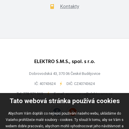
Kontakty
ELEKTRO S.M.S., spol. s r.o.
Dobrovodská 43, 370 06 České Budějovice
IČ: 40743624
-
DIČ: CZ40743624
Tel:
778 971 369
-
E-mail:
ecommerce@elektrosms.cz
Tato webová stránka používá cookies
Abychom Vám dopřáli co nejlepší používání našeho webu, ukládáme do
Vašeho prohlížeče malé soubory - cookies. Ty slouží k tomu, aby se Vám s
webem dobře pracovalo, abychom mohli vyhodnocovat jeho návštěvnost a