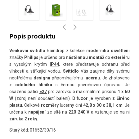
Popis produktu
Venkovní svítidlo
Raindrop z kolekce
moderního osvětlení
značky
Philips
je určeno pro
nástěnnou montáž
do
exteriéru
s vysokým krytím
IP44
, které představuje ochranu před
vlhkostí a stříkající vodou.
Svítidlo
Vás zaujme díky svému
neotřelému
designu
připomínajícímu
lucernu
. Je zhotoveno
z odolného hliníku
s černou povrchovou úpravou. Je
osazeno paticí
E27
pro žárovku o maximálním příkonu
1 x 60
W
(zdroj není součástí balení).
Difuzor
je vyroben
z čirého
plastu
. Celkové
rozměry
lucerny činí
42,8 x 30 x 38,1 cm
. Je
určena k
napájení
ze sítě na
220-240 V
a vztahuje se na ni
záruka 2 roky
.
Starý kód: 01652/30/16