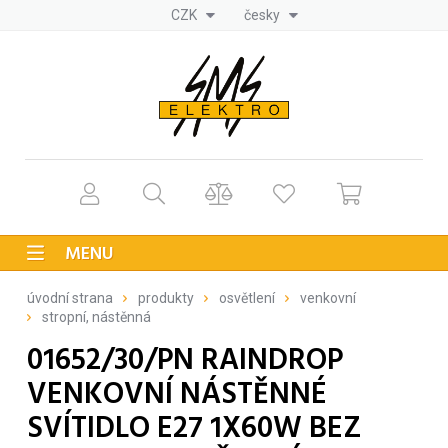
CZK
česky
MENU
úvodní strana
produkty
osvětlení
venkovní
stropní, nástěnná
01652/30/PN RAINDROP
VENKOVNÍ NÁSTĚNNÉ
SVÍTIDLO E27 1X60W BEZ