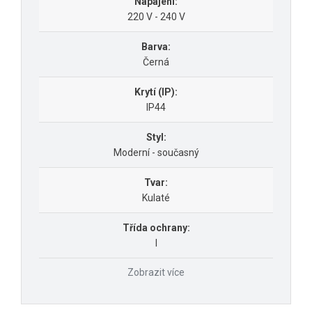
Napájení:
220 V - 240 V
Barva:
Černá
Krytí (IP):
IP44
Styl:
Moderní - současný
Tvar:
Kulaté
Třída ochrany:
I
Zobrazit více