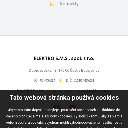
Kontakty
ELEKTRO S.M.S., spol. s r.o.
Dobrovodská 43, 370 06 České Budějovice
IČ: 40743624
-
DIČ: CZ40743624
Tel:
778 971 369
-
E-mail:
ecommerce@elektrosms.cz
Tato webová stránka používá cookies
Abychom Vám dopřáli co nejlepší používání našeho webu, ukládáme do
Vašeho prohlížeče malé soubory - cookies. Ty slouží k tomu, aby se Vám s
webem dobře pracovalo, abychom mohli vyhodnocovat jeho návštěvnost a