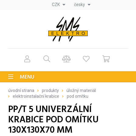
CZK
česky
MENU
úvodní strana
produkty
úložný materiál
elektroinstalační krabice
pod omítku
PP/T 5 UNIVERZÁLNÍ
KRABICE POD OMÍTKU
130X130X70 MM