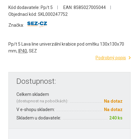
Kód dodavatele: Pp/t 5
EAN: 8585027005044
Objednací kód: SKL000247752
Značka:
Pp/t 5 Lava line univerzální krabice pod omítku 130x130x70
mm,
IP40
, SEZ
Podrobný popis
Dostupnost:
Celkem skladem
(
dostupnost na pobočkách
):
Na dotaz
V e-shopu skladem:
Na dotaz
Skladem u dodavatele:
240 ks