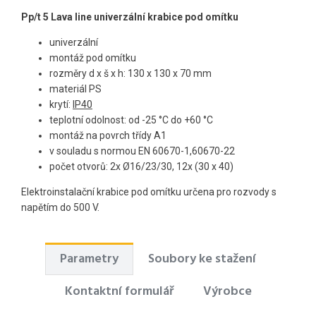
Pp/t 5 Lava line univerzální krabice pod omítku
univerzální
montáž pod omítku
rozměry d x š x h: 130 x 130 x 70 mm
materiál PS
krytí:
IP40
teplotní odolnost: od -25 °C do +60 °C
montáž na povrch třídy A1
v souladu s normou EN 60670-1,60670-22
počet otvorů: 2x Ø16/23/30, 12x (30 x 40)
Elektroinstalační krabice pod omítku určena pro rozvody s
napětím do 500 V.
Parametry
Soubory ke stažení
Kontaktní formulář
Výrobce