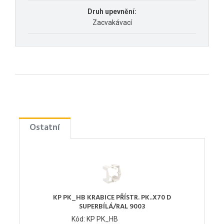
Druh upevnění:
Zacvakávací
Ostatní
KP PK_HB KRABICE PŘÍSTR. PK..X70 D
SUPERBÍLÁ/RAL 9003
Kód: KP PK_HB