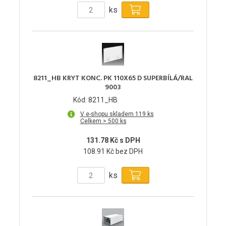
ks
8211_HB KRYT KONC. PK 110X65 D SUPERBÍLÁ/RAL
9003
Kód: 8211_HB
V e-shopu skladem 119 ks
Celkem > 500 ks
131.78 Kč s DPH
108.91 Kč bez DPH
ks