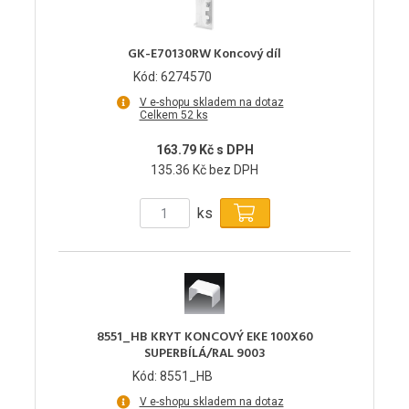
GK-E70130RW Koncový díl
Kód: 6274570
V e-shopu skladem na dotaz
Celkem 52 ks
163.79 Kč s DPH
135.36 Kč bez DPH
ks
8551_HB KRYT KONCOVÝ EKE 100X60
SUPERBÍLÁ/RAL 9003
Kód: 8551_HB
V e-shopu skladem na dotaz