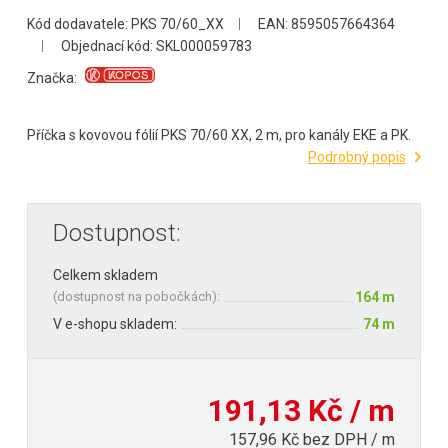
Kód dodavatele: PKS 70/60_XX
EAN: 8595057664364
Objednací kód: SKL000059783
Značka:
Příčka s kovovou fólií PKS 70/60 XX, 2 m, pro kanály EKE a PK.
Podrobný popis
Dostupnost:
Celkem skladem
(
dostupnost na pobočkách
):
164 m
V e-shopu skladem:
74 m
191,13 Kč / m
157,96 Kč bez DPH / m