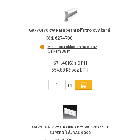
GK-70170RW Parapetní přístrojový kanál
Kód: 6274700
V e-shopu skladem na dotaz
Celkem 38 m
671.40 Kč s DPH
554.88 Kč bez DPH
m
8471_HB KRYT KONCOVÝ PK 120X55 D
SUPERBÍLÁ/RAL 9003