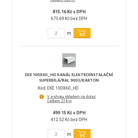
Celkem 386 m
815.16 Kč s DPH
673.69 Kč bez DPH
m
EKE 100X60_HD KANÁL ELEKTROINSTALAČNÍ
SUPERBÍLÁ/RAL 9003/KARTON
Kód: EKE 100X60_HD
V e-shopu skladem na dotaz
Celkem 274 m
499.15 Kč s DPH
412.52 Kč bez DPH
m