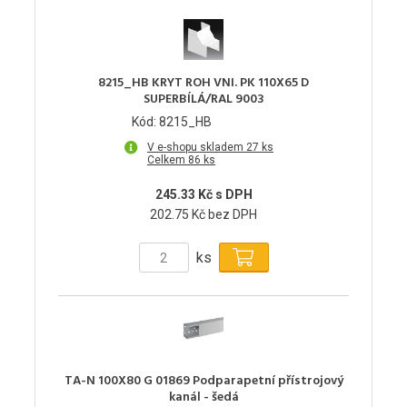
8215_HB KRYT ROH VNI. PK 110X65 D
SUPERBÍLÁ/RAL 9003
Kód: 8215_HB
V e-shopu skladem 27 ks
Celkem 86 ks
245.33 Kč s DPH
202.75 Kč bez DPH
ks
TA-N 100X80 G 01869 Podparapetní přístrojový
kanál - šedá