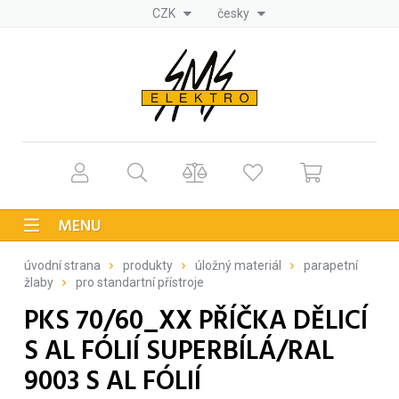
CZK
česky
MENU
úvodní strana
produkty
úložný materiál
parapetní
žlaby
pro standartní přístroje
PKS 70/60_XX PŘÍČKA DĚLICÍ
S AL FÓLIÍ SUPERBÍLÁ/RAL
9003 S AL FÓLIÍ