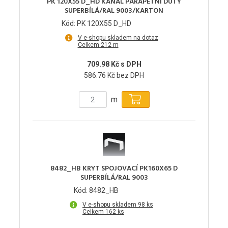
PK 120X55 D_HD KANÁL PARAPETNÍ DUTÝ
SUPERBÍLÁ/RAL 9003/KARTON
Kód: PK 120X55 D_HD
V e-shopu skladem na dotaz
Celkem 212 m
709.98 Kč s DPH
586.76 Kč bez DPH
m
8482_HB KRYT SPOJOVACÍ PK160X65 D
SUPERBÍLÁ/RAL 9003
Kód: 8482_HB
V e-shopu skladem 98 ks
Celkem 162 ks