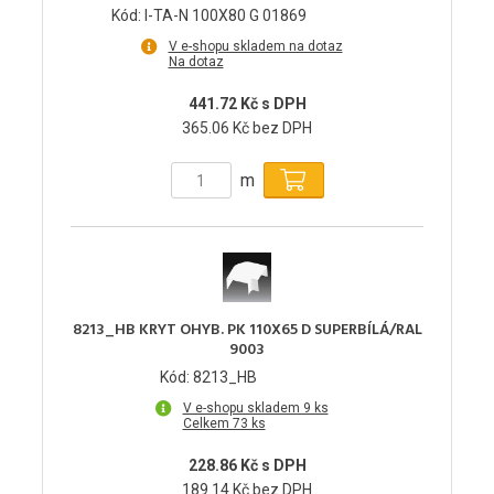
Kód: I-TA-N 100X80 G 01869
V e-shopu skladem na dotaz
Na dotaz
441.72 Kč s DPH
365.06 Kč bez DPH
m
8213_HB KRYT OHYB. PK 110X65 D SUPERBÍLÁ/RAL
9003
Kód: 8213_HB
V e-shopu skladem 9 ks
Celkem 73 ks
228.86 Kč s DPH
189.14 Kč bez DPH