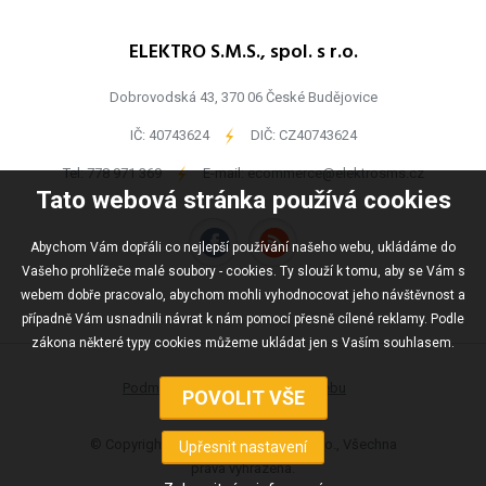
ELEKTRO S.M.S., spol. s r.o.
Dobrovodská 43, 370 06 České Budějovice
IČ: 40743624
-
DIČ: CZ40743624
Tel:
778 971 369
-
E-mail:
ecommerce@elektrosms.cz
Tato webová stránka používá cookies
Abychom Vám dopřáli co nejlepší používání našeho webu, ukládáme do
Vašeho prohlížeče malé soubory - cookies. Ty slouží k tomu, aby se Vám s
webem dobře pracovalo, abychom mohli vyhodnocovat jeho návštěvnost a
případně Vám usnadnili návrat k nám pomocí přesně cílené reklamy. Podle
zákona některé typy cookies můžeme ukládat jen s Vaším souhlasem.
Podmínky užívání
Mapa webu
© Copyright ELEKTRO S.M.S., spol s r.o., Všechna
práva vyhrazena.