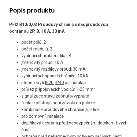
Popis produktu
PFI2 B10/0,03 Proudový chránič s nadproudovou
ochranou 2P, B, 10 A, 30 mA
počet pólů: 2
počet modulů: 2
vypínací charakteristika: B
jmenovitý proud: 10 A
jmenovitý rozdílový proud: 30 mA
vypínací schopnost chrániče: 10 kA
stupeň krytí
IP20
,
IP40
po instalaci
průřez připojovacích vodičů: 1-25 mm²
signalizace stavu zapnuto/vypnuto
funkce přístroje není závislá na poloze
kombinace proudového chrániče a jističe
pro domovní instalace
doplňková ochrana před nebezpečným dotykem živých
častí
ochrana před nebezpečným dotykem neživých častí