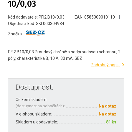
10/0,03
Kód dodavatele: PFI2 B10/0,03
EAN: 8585009010110
Objednací kód: SKL000304984
Značka:
PFI2 B10/0,03 Proudový chránič s nadproudovou ochranou, 2
póly, charakteristika B, 10 A, 30 mA, SEZ
Podrobný popis
Dostupnost:
Celkem skladem
(
dostupnost na pobočkách
):
Na dotaz
V e-shopu skladem:
Na dotaz
Skladem u dodavatele:
81 ks