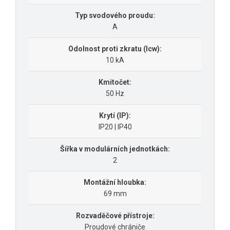
Typ svodového proudu:
A
Odolnost proti zkratu (Icw):
10 kA
Kmitočet:
50 Hz
Krytí (IP):
IP20 | IP40
Šířka v modulárních jednotkách:
2
Montážní hloubka:
69 mm
Rozvaděčové přístroje:
Proudové chrániče