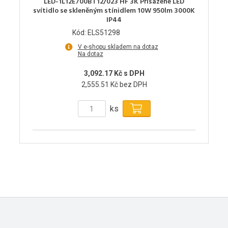
LED-1L12E700BT12/023 HF 3K Přisazené LED
svítidlo se skleněným stínidlem 10W 950lm 3000K
IP44
Kód: ELS51298
V e-shopu skladem na dotaz
Na dotaz
3,092.17 Kč s DPH
2,555.51 Kč bez DPH
ks