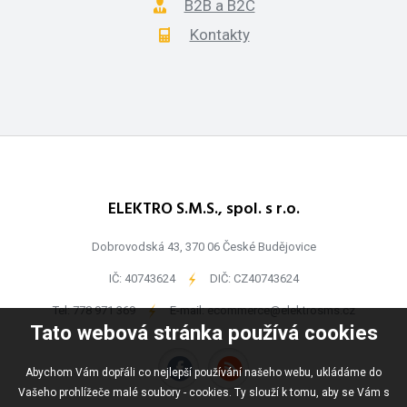
B2B a B2C
Kontakty
ELEKTRO S.M.S., spol. s r.o.
Dobrovodská 43, 370 06 České Budějovice
IČ: 40743624
-
DIČ: CZ40743624
Tel:
778 971 369
-
E-mail:
ecommerce@elektrosms.cz
Tato webová stránka používá cookies
Abychom Vám dopřáli co nejlepší používání našeho webu, ukládáme do
Vašeho prohlížeče malé soubory - cookies. Ty slouží k tomu, aby se Vám s