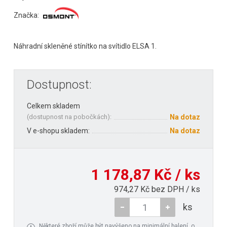
Značka:
Náhradní skleněné stínítko na svítidlo ELSA 1.
Dostupnost:
Celkem skladem
(
dostupnost na pobočkách
):
Na dotaz
V e-shopu skladem:
Na dotaz
1 178,87 Kč / ks
974,27 Kč bez DPH / ks
ks
Některé zboží může být navýšeno na minimální balení, o