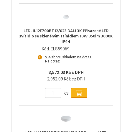
LED-1L12E700BT12/023 DALI 3K Přisazené LED
svítidlo se skleněným stínidlem 10W 950lm 3000K
IP44
Kód: ELS59069
V e-shopu skladem na dotaz
Na dotaz
3,572.03 Kč s DPH
2,952.09 Kč bez DPH
ks