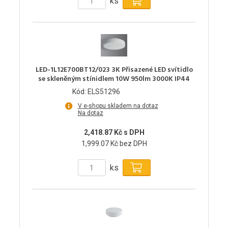
ks
LED-1L12E700BT12/023 3K Přisazené LED svítidlo
se skleněným stínidlem 10W 950lm 3000K IP44
Kód: ELS51296
V e-shopu skladem na dotaz
Na dotaz
2,418.87 Kč s DPH
1,999.07 Kč bez DPH
ks