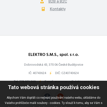
B2B a B2C
Kontakty
ELEKTRO S.M.S., spol. s r.o.
Dobrovodská 43, 370 06 České Budějovice
IČ: 40743624
-
DIČ: CZ40743624
Tel:
778 971 369
-
E-mail:
ecommerce@elektrosms.cz
Tato webová stránka používá cookies
Abychom Vám dopřáli co nejlepší používání našeho webu, ukládáme do
Vašeho prohlížeče malé soubory - cookies. Ty slouží k tomu, aby se Vám s