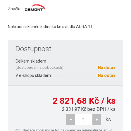
Značka:
Náhradní skleněné stínítko ke svítidlu AURA 11.
Dostupnost:
Celkem skladem
(
dostupnost na pobočkách
):
Na dotaz
V e-shopu skladem:
Na dotaz
2 821,68 Kč / ks
2 331,97 Kč bez DPH / ks
ks
Některé zboží může být navýšeno na minimální balení, o