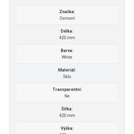
Značka:
Osmont
Délka:
420 mm
Barva:
White
Materiál:
Sklo
Transparentní:
Ne
Šířka:
420 mm
Výška: