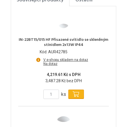
Související produkty
Ostatní
IN-22BT15/015 HF Přisazené svítidlo se skleněným
stínidlem 2x13W IP44
Kód: AUR42785
V e-shopu skladem na dotaz
Na dotaz
4,219.61 Kč s DPH
3,487.28 Kč bez DPH
ks