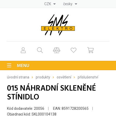
CZK
česky
MENU
úvodní strana
produkty
osvětlení
příslušenství
015 NÁHRADNÍ SKLENĚNÉ
STÍNIDLO
Kód dodavatele: 20056
EAN: 8591728200565
Objednací kód: SKL000104138