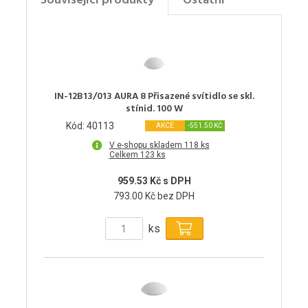
Související produkty
Ostatní
IN-12B13/013 AURA 8 Přisazené svítidlo se skl.
stínid. 100 W
Kód: 40113
AKCE
-551.50 KČ
V e-shopu skladem 118 ks
Celkem 123 ks
959.53 Kč s DPH
793.00 Kč bez DPH
ks