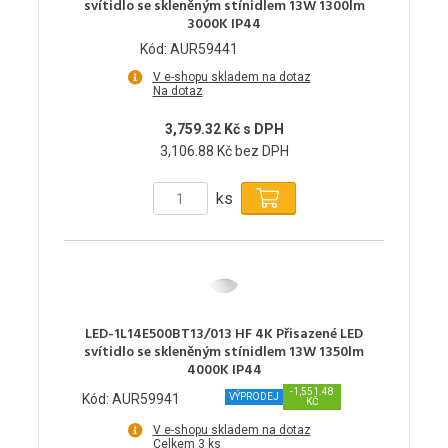
svítidlo se skleněným stínidlem 13W 1300lm
3000K IP44
Kód: AUR59441
V e-shopu skladem na dotaz
Na dotaz
3,759.32 Kč s DPH
3,106.88 Kč bez DPH
ks
LED-1L14E500BT13/013 HF 4K Přisazené LED
svítidlo se skleněným stínidlem 13W 1350lm
4000K IP44
-1,551.48
Kód: AUR59941
VÝPRODEJ
KČ
V e-shopu skladem na dotaz
Celkem 3 ks