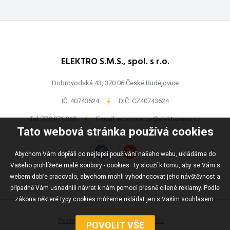
ELEKTRO S.M.S., spol. s r.o.
Dobrovodská 43, 370 06 České Budějovice
IČ: 40743624
-
DIČ: CZ40743624
Tel:
778 971 369
-
E-mail:
ecommerce@elektrosms.cz
Tato webová stránka používá cookies
Abychom Vám dopřáli co nejlepší používání našeho webu, ukládáme do
Vašeho prohlížeče malé soubory - cookies. Ty slouží k tomu, aby se Vám s
webem dobře pracovalo, abychom mohli vyhodnocovat jeho návštěvnost a
případně Vám usnadnili návrat k nám pomocí přesně cílené reklamy. Podle
zákona některé typy cookies můžeme ukládat jen s Vaším souhlasem.
Podmínky užívání
Mapa webu