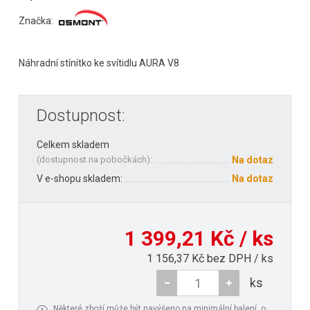
Značka:
Náhradní stínítko ke svítidlu AURA V8
Dostupnost:
Celkem skladem
(
dostupnost na pobočkách
):
Na dotaz
V e-shopu skladem:
Na dotaz
1 399,21 Kč / ks
1 156,37 Kč bez DPH / ks
ks
Některé zboží může být navýšeno na minimální balení, o