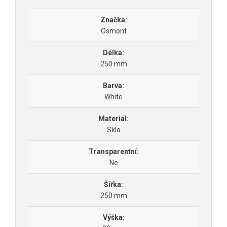
Značka:
Osmont
Délka:
250 mm
Barva:
White
Materiál:
Sklo
Transparentní:
Ne
Šířka:
250 mm
Výška: