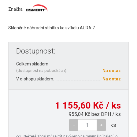
Značka:
Skleněné náhradní stínítko ke svítidlu AURA 7.
Dostupnost:
Celkem skladem
(
dostupnost na pobočkách
):
Na dotaz
V e-shopu skladem:
Na dotaz
1 155,60 Kč / ks
955,04 Kč bez DPH / ks
ks
Některé zboží může být navýšeno na minimální balení, o