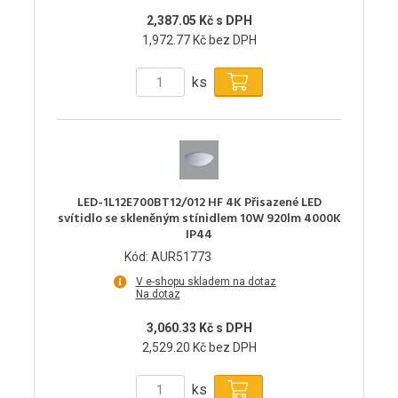
2,387.05 Kč s DPH
1,972.77 Kč bez DPH
ks
LED-1L12E700BT12/012 HF 4K Přisazené LED
svítidlo se skleněným stínidlem 10W 920lm 4000K
IP44
Kód: AUR51773
V e-shopu skladem na dotaz
Na dotaz
3,060.33 Kč s DPH
2,529.20 Kč bez DPH
ks