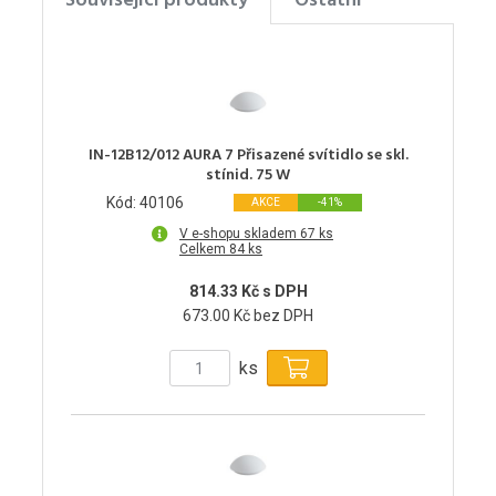
Související produkty
Ostatní
IN-12B12/012 AURA 7 Přisazené svítidlo se skl.
stínid. 75 W
Kód: 40106
AKCE
-41%
V e-shopu skladem 67 ks
Celkem 84 ks
814.33 Kč s DPH
673.00 Kč bez DPH
ks