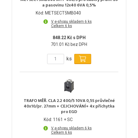
a pasovinu 12x40 6VA 0,5%
Kód: METSECT5MB040
V e-shopu skladem 6 ks
Celkem 6 ks
848.22 Kč s DPH
701.01 Kč bez DPH
ks
TRAFO MĚŘ. CLA 2.2 400/5 10VA 0,5S průvlečné
40x10/pr. 27mm + CEJCHOVÁNÍ+ 4x příchytka
pro EGD
Kód: 1161 + SC
V e-shopu skladem 6 ks
Celkem 6 ks