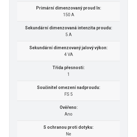
Primární dimenzovaný proud In:
150 A
Sekundární dimenzovaná intenzita proudu:
5 A
Sekundární dimenzovaný jalový výkon:
4 VA
Třída přesnosti:
1
Součinitel omezení nadproudu:
FS 5
Ověřeno:
Ano
S ochranou proti dotyku:
Ne