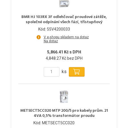
BMR HJ 103RX 3F odlehčovač proudové zátěže,
společné odpínání všech fází, třístupňový
Kód: 55V4200033
V e-shopu skladem na dotaz
Na dotaz
5,866.41 Kč s DPH
4,848.27 Kč bez DPH
ks
METSECT5CC020 MTP 200/5 pro kabely prům. 21
4VA 0,5% transformátor proudu
Kód: METSECT5CC020