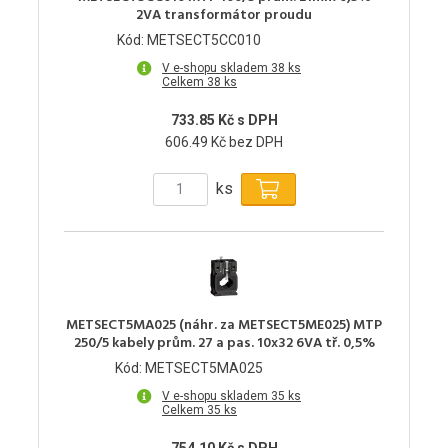
2VA transformátor proudu
Kód: METSECT5CC010
V e-shopu skladem 38 ks
Celkem 38 ks
733.85 Kč s DPH
606.49 Kč bez DPH
ks
METSECT5MA025 (náhr. za METSECT5ME025) MTP
250/5 kabely prům. 27 a pas. 10x32 6VA tř. 0,5%
Kód: METSECT5MA025
V e-shopu skladem 35 ks
Celkem 35 ks
754.10 Kč s DPH