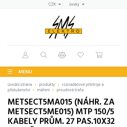
CZK
česky
MENU
úvodní strana
produkty
rozvaděčové přístroje a
příslušenství
měření
proudová trafa
METSECT5MA015 (NÁHR. ZA
METSECT5ME015) MTP 150/5
KABELY PRŮM. 27 PAS.10X32