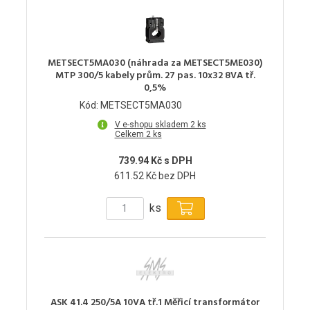
METSECT5MA030 (náhrada za METSECT5ME030)
MTP 300/5 kabely prům. 27 pas. 10x32 8VA tř.
0,5%
Kód: METSECT5MA030
V e-shopu skladem 2 ks
Celkem 2 ks
739.94 Kč s DPH
611.52 Kč bez DPH
ks
ASK 41.4 250/5A 10VA tř.1 Měřicí transformátor