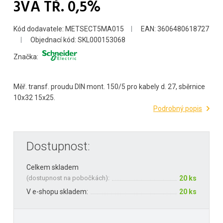
3VA TŘ. 0,5%
Kód dodavatele: METSECT5MA015
EAN: 3606480618727
Objednací kód: SKL000153068
Značka:
Měř. transf. proudu DIN mont. 150/5 pro kabely d. 27, sběrnice
10x32 15x25.
Podrobný popis
Dostupnost:
Celkem skladem
(
dostupnost na pobočkách
):
20 ks
V e-shopu skladem:
20 ks