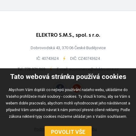
ELEKTRO S.M.S., spol. s r.o.
Dobrovodská 43, 370 06 České Budějovice
IČ: 40743624
-
DIČ: CZ40743624
Tel:
778 971 369
-
E-mail:
ecommerce@elektrosms.cz
Tato webová stránka používá cookies
Abychom Vám dopřáli co nejlepší používání našeho webu, ukládáme do
Vašeho prohlížeče malé soubory - cookies. Ty slouží k tomu, aby se Vám s
webem dobře pracovalo, abychom mohli vyhodnocovat jeho návštěvnost a
případně Vám usnadnili návrat k nám pomocí přesně cílené reklamy. Podle
zákona některé typy cookies můžeme ukládat jen s Vaším souhlasem.
Podmínky užívání
Mapa webu