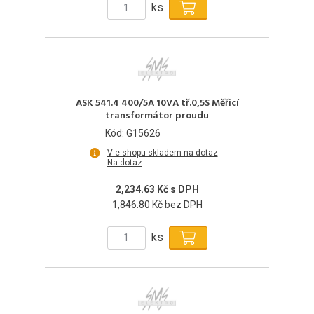
ks
ASK 541.4 400/5A 10VA tř.0,5S Měřicí
transformátor proudu
Kód: G15626
V e-shopu skladem na dotaz
Na dotaz
2,234.63 Kč s DPH
1,846.80 Kč bez DPH
ks