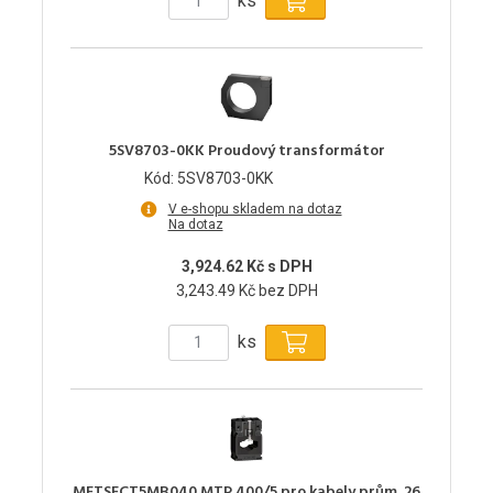
ks
5SV8703-0KK Proudový transformátor
Kód: 5SV8703-0KK
V e-shopu skladem na dotaz
Na dotaz
3,924.62 Kč s DPH
3,243.49 Kč bez DPH
ks
METSECT5MB040 MTP 400/5 pro kabely prům. 26