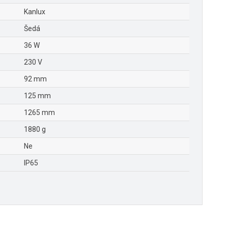
Kanlux
Šedá
36 W
230 V
92 mm
125 mm
1265 mm
1880 g
Ne
IP65