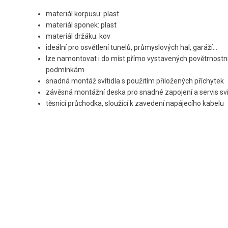
materiál korpusu: plast
materiál sponek: plast
materiál držáku: kov
ideální pro osvětlení tunelů, průmyslových hal, garáží...
lze namontovat i do míst přímo vystavených povětrnost
podmínkám
snadná montáž svítidla s použitím přiložených příchytek
závěsná montážní deska pro snadné zapojení a servis sví
těsnící průchodka, sloužící k zavedení napájecího kabelu