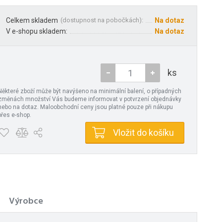
Celkem skladem
(
dostupnost na pobočkách
):
Na dotaz
V e-shopu skladem:
Na dotaz
ks
Některé zboží může být navýšeno na minimální balení, o případných
změnách množství Vás budeme informovat v potvrzení objednávky
nebo na dotaz. Maloobchodní ceny jsou platné pouze při nákupu
přes e-shop.
Vložit do košíku
Výrobce