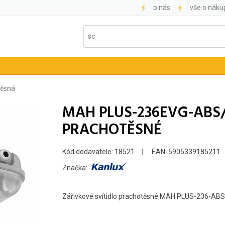
o nás
vše o náku
těsná
MAH PLUS-236EVG-ABS/
PRACHOTĚSNÉ
Kód dodavatele: 18521
EAN: 5905339185211
Značka:
Zářivkové svítidlo prachotěsné MAH PLUS-236-ABS