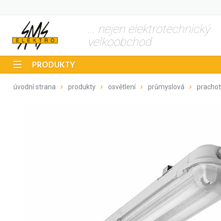
... nejen elektrotechnický
velkoobchod
PRODUKTY
úvodní strana
produkty
osvětlení
průmyslová
pracho