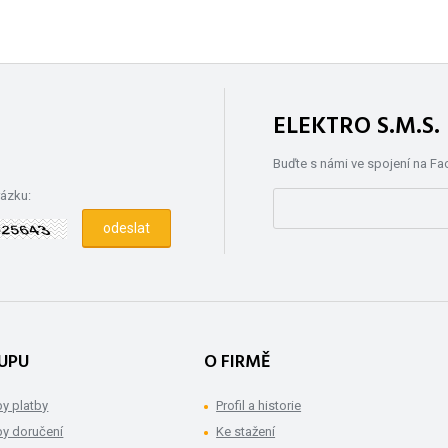
ELEKTRO S.M.S
Buďte s námi ve spojení na F
rázku:
UPU
O FIRMĚ
y platby
Profil a historie
y doručení
Ke stažení