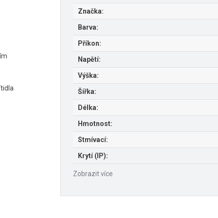
Značka:
Barva:
Příkon:
ním
Napětí:
Výška:
tidla
Šířka:
Délka:
Hmotnost:
Stmívací:
Krytí (IP):
Zobrazit více