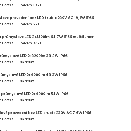
na dotaz
Celkem 13 ks
lové provedení bez LED trubic 230V AC 19,1W IP66
na dotaz
Celkem 5 ks
lo průmyslové LED 2x5500lm 64,7W IP66 multilumen
na dotaz
Celkem 37 ks
průmyslové LED 2x3200lm 38,4W IP66
na dotaz
Na dotaz
průmyslové LED 2x4000lm 48,3W IP66
na dotaz
Na dotaz
lo průmyslové LED 2x4000lm 54W IP66
na dotaz
Na dotaz
lové provedení bez LED trubic 230V AC 7,6W IP66
na dotaz
Na dotaz