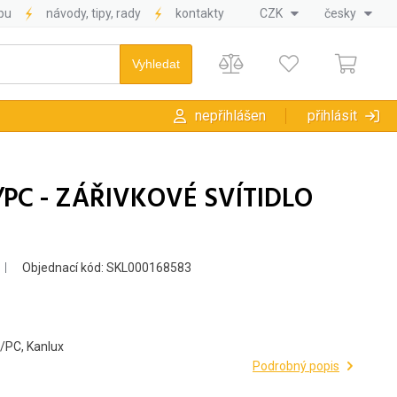
pu
návody, tipy, rady
kontakty
CZK
česky
nepřihlášen
přihlásit
PC - ZÁŘIVKOVÉ SVÍTIDLO
Objednací kód: SKL000168583
/PC, Kanlux
Podrobný popis