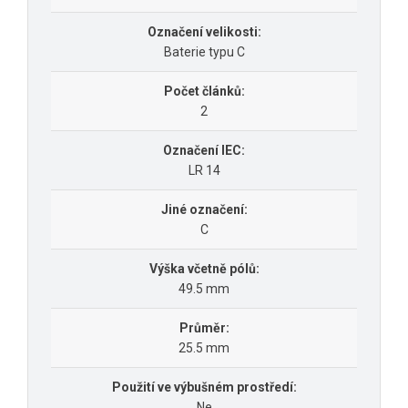
Označení velikosti:
Baterie typu C
Počet článků:
2
Označení IEC:
LR 14
Jiné označení:
C
Výška včetně pólů:
49.5 mm
Průměr:
25.5 mm
Použití ve výbušném prostředí:
Ne