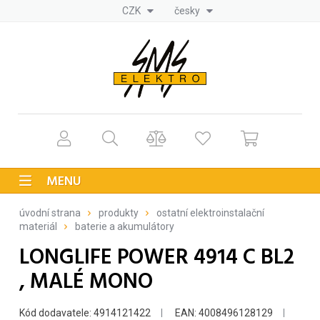
CZK
česky
MENU
úvodní strana
produkty
ostatní elektroinstalační
materiál
baterie a akumulátory
LONGLIFE POWER 4914 C BL2
, MALÉ MONO
Kód dodavatele: 4914121422
EAN: 4008496128129