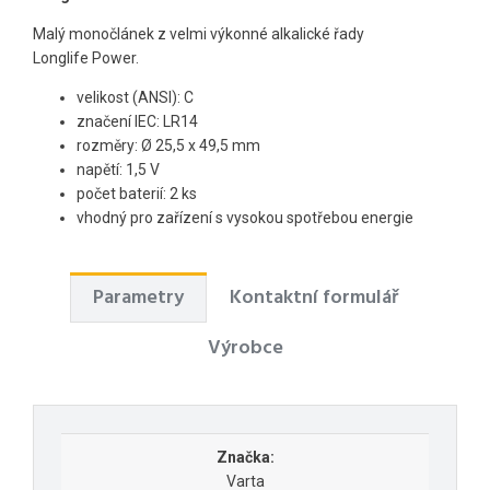
Malý monočlánek z velmi výkonné alkalické řady
Longlife Power.
velikost (ANSI): C
značení IEC: LR14
rozměry: Ø 25,5 x 49,5 mm
napětí: 1,5 V
počet baterií: 2 ks
vhodný pro zařízení s vysokou spotřebou energie
Parametry
Kontaktní formulář
Výrobce
Značka:
Varta