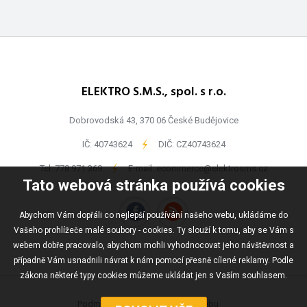
ELEKTRO S.M.S., spol. s r.o.
Dobrovodská 43, 370 06 České Budějovice
IČ: 40743624
-
DIČ: CZ40743624
Tel:
778 971 369
-
E-mail:
ecommerce@elektrosms.cz
Tato webová stránka používá cookies
Abychom Vám dopřáli co nejlepší používání našeho webu, ukládáme do
Vašeho prohlížeče malé soubory - cookies. Ty slouží k tomu, aby se Vám s
webem dobře pracovalo, abychom mohli vyhodnocovat jeho návštěvnost a
případně Vám usnadnili návrat k nám pomocí přesně cílené reklamy. Podle
zákona některé typy cookies můžeme ukládat jen s Vaším souhlasem.
Podmínky užívání
Mapa webu