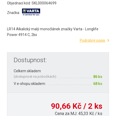
Objednací kód: SKL000064699
Značka:
LR14 Alkalický malý monočlánek značky Varta - Longlife
Power 4914 C, 2ks
Podrobný popis
Dostupnost:
Celkem skladem
(
dostupnost na pobočkách
):
86 ks
V e-shopu skladem:
68 ks
90,66 Kč / 2 ks
Cena za MJ: 45,33 Kč / ks