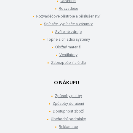
Osvětlení
Rozvaděče
Rozvaděčové přístroje a příslušenství
Spínače, vypínače a zásuvky
Světelné zdroje
Topné a chladící systémy
Úložný materiál
Ventilátory
Zabezpečení a čidla
O NÁKUPU
Způsoby platby
Způsoby doručení
Dostupnost zboží
Obchodní podmínky
Reklamace