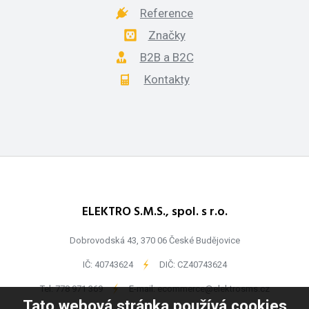
Reference
Značky
B2B a B2C
Kontakty
ELEKTRO S.M.S., spol. s r.o.
Dobrovodská 43, 370 06 České Budějovice
IČ: 40743624
-
DIČ: CZ40743624
Tel:
778 971 369
-
E-mail:
ecommerce@elektrosms.cz
Tato webová stránka používá cookies