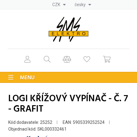
CZK
česky
MENU
LOGI KŘÍŽOVÝ VYPÍNAČ - Č. 7
- GRAFIT
Kód dodavatele: 25252
EAN: 5905339252524
Objednací kód: SKL000332461