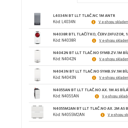
L4034N BT LLT TLAČ.NC 1M ANTR
Kód: L4034N
V e-shopu sklade
N4038R BTL TLAČÍTKO, ČERV.DIFUZOR, 
Kód: N4038R
V e-shopu sklade
N4042N BT LLT TLAČ.NO SYMB.ZV.1M BÍ
Kód: N4042N
V e-shopu sklade
N4043N BT LLT TLAČ.NO SYMB.SV.1M BÍ
Kód: N4043N
V e-shopu sklade
N4055AN BT LLT TLAČ.NO AX. 1M AS BÍL
Kód: N4055AN
V e-shopu skla
N4055M2AN BT LLT TLAČ.NO AX. 2M AS B
Kód: N4055M2AN
V e-shopu s