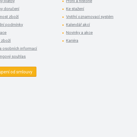
y platby
Profil a historie
y doručení
Ke stažení
nost zboží
Vnitřní oznamovací systém
ní podmínky
Kalendář akcí
mace
Novinky a akce
 zboží
Kariéra
a osobních informací
ingový souhlas
upení od smlouvy