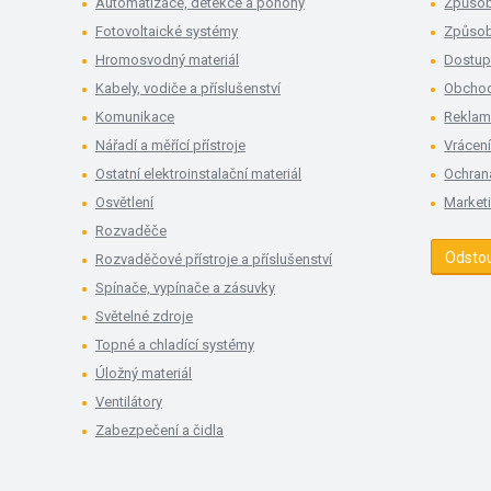
Automatizace, detekce a pohony
Způsob
Fotovoltaické systémy
Způsob
Hromosvodný materiál
Dostup
Kabely, vodiče a příslušenství
Obchod
Komunikace
Rekla
Nářadí a měřící přístroje
Vrácení
Ostatní elektroinstalační materiál
Ochran
Osvětlení
Market
Rozvaděče
Odsto
Rozvaděčové přístroje a příslušenství
Spínače, vypínače a zásuvky
Světelné zdroje
Topné a chladící systémy
Úložný materiál
Ventilátory
Zabezpečení a čidla