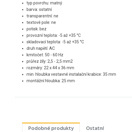
typ povrchu: matný
barva: ostatní
transparentní: ne
textové pole: ne
potisk: bez
provozní teplota: -5 až +35 °C
skladovací teplota: -5 až +35 °C
druh napětí: AC
kmitočet: 50 - 60 Hz
průřez žíly: 2,5 - 2,5 mm2
rozměry: 22 x 44 x 36 mm
min. hloubka vestavné instalační krabice: 35 mm
montážní hloubka: 25 mm
Podobné produkty
Ostatní