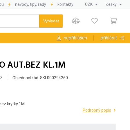
pu
návody, tipy, rady
kontakty
CZK
česky
nepřihlášen
přihlásit
NO AUT.BEZ KL.1M
93
Objednací kód: SKL000294260
 bez krytky 1M.
Podrobný popis