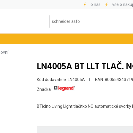
o nás
vše o náku
ovní
LN4005A BT LLT TLAČ. 
Kód dodavatele: LN4005A
EAN: 80055434371
Značka:
BTicino Living Light tlačítko NO automatické svorky