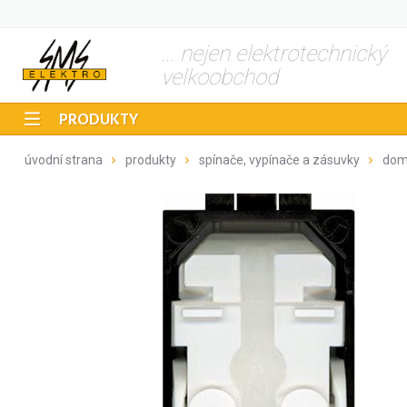
... nejen elektrotechnický
velkoobchod
PRODUKTY
úvodní strana
produkty
spínače, vypínače a zásuvky
dom