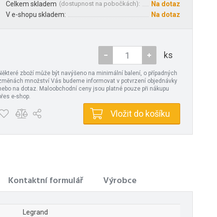
Celkem skladem
(
dostupnost na pobočkách
):
Na dotaz
V e-shopu skladem:
Na dotaz
ks
Některé zboží může být navýšeno na minimální balení, o případných
změnách množství Vás budeme informovat v potvrzení objednávky
nebo na dotaz. Maloobchodní ceny jsou platné pouze při nákupu
přes e-shop.
Vložit do košíku
Kontaktní formulář
Výrobce
Legrand