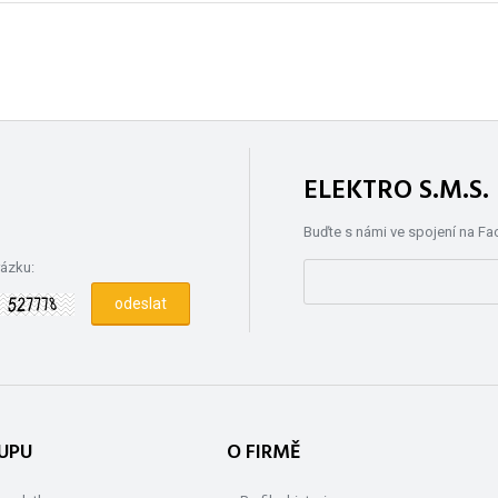
ELEKTRO S.M.S
Buďte s námi ve spojení na F
rázku:
UPU
O FIRMĚ