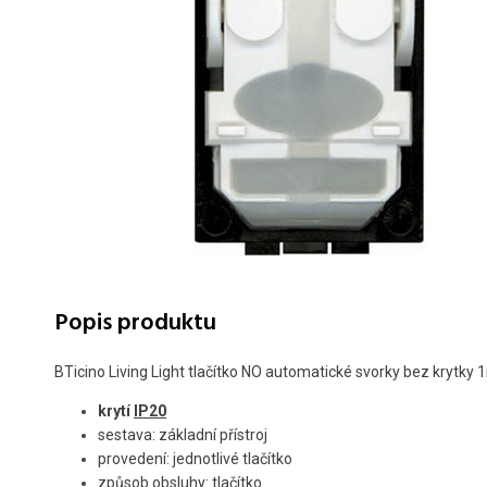
Popis produktu
BTicino Living Light tlačítko NO automatické svorky bez krytky
krytí
IP20
sestava: základní přístroj
provedení: jednotlivé tlačítko
způsob obsluhy: tlačítko