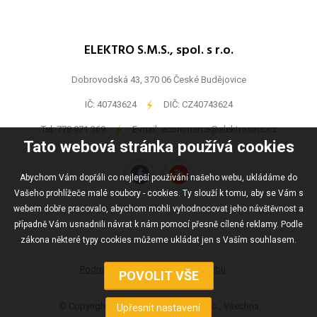
ELEKTRO S.M.S., spol. s r.o.
Dobrovodská 43, 370 06 České Budějovice
IČ: 40743624
-
DIČ: CZ40743624
Tel:
778 971 369
-
E-mail:
ecommerce@elektrosms.cz
Tato webová stránka používá cookies
Abychom Vám dopřáli co nejlepší používání našeho webu, ukládáme do
Vašeho prohlížeče malé soubory - cookies. Ty slouží k tomu, aby se Vám s
webem dobře pracovalo, abychom mohli vyhodnocovat jeho návštěvnost a
případně Vám usnadnili návrat k nám pomocí přesně cílené reklamy. Podle
zákona některé typy cookies můžeme ukládat jen s Vaším souhlasem.
Podmínky užívání
Mapa webu
© Copyright ELEKTRO S.M.S., spol s r.o., Všechna