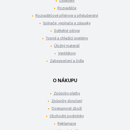
Osvětlení
Rozvaděče
Rozvaděčové přístroje a příslušenství
Spínače, vypínače a zásuvky
Světelné zdroje
Topné a chladící systémy
Úložný materiál
Ventilátory
Zabezpečení a čidla
O NÁKUPU
Způsoby platby
Způsoby doručení
Dostupnost zboží
Obchodní podmínky
Reklamace