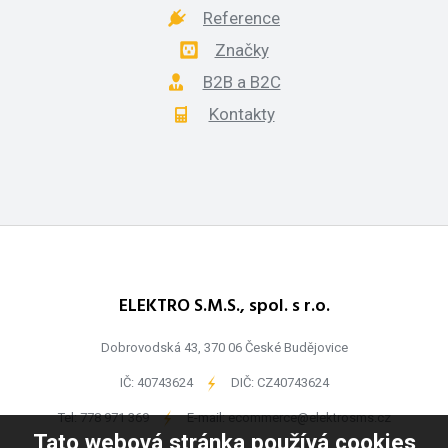
Reference
Značky
B2B a B2C
Kontakty
ELEKTRO S.M.S., spol. s r.o.
Dobrovodská 43, 370 06 České Budějovice
IČ: 40743624
-
DIČ: CZ40743624
Tel:
778 971 369
-
E-mail:
ecommerce@elektrosms.cz
Tato webová stránka používá cookies