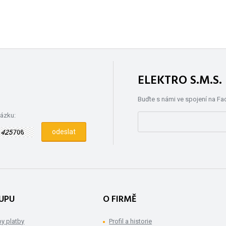
ELEKTRO S.M.S
Buďte s námi ve spojení na F
rázku:
UPU
O FIRMĚ
y platby
Profil a historie