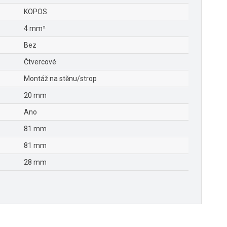
KOPOS
4 mm²
Bez
Čtvercové
Montáž na stěnu/strop
20 mm
Ano
81 mm
81 mm
28 mm