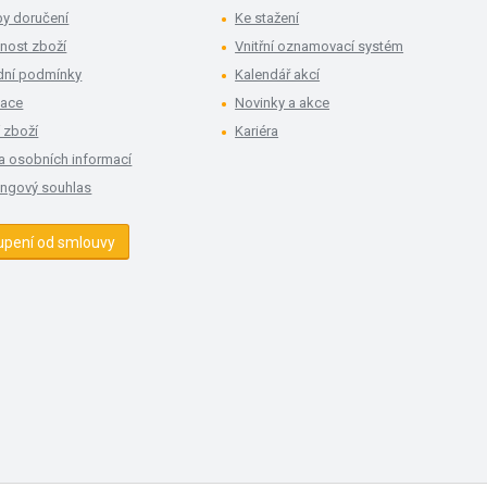
y doručení
Ke stažení
nost zboží
Vnitřní oznamovací systém
ní podmínky
Kalendář akcí
mace
Novinky a akce
 zboží
Kariéra
a osobních informací
ingový souhlas
upení od smlouvy