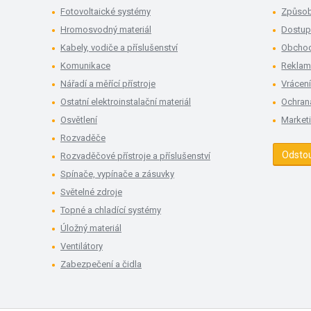
Fotovoltaické systémy
Způsob
Hromosvodný materiál
Dostup
Kabely, vodiče a příslušenství
Obchod
Komunikace
Rekla
Nářadí a měřící přístroje
Vrácení
Ostatní elektroinstalační materiál
Ochran
Osvětlení
Market
Rozvaděče
Odsto
Rozvaděčové přístroje a příslušenství
Spínače, vypínače a zásuvky
Světelné zdroje
Topné a chladící systémy
Úložný materiál
Ventilátory
Zabezpečení a čidla