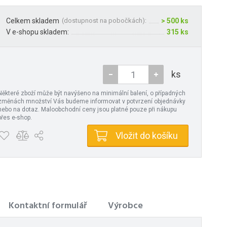
Celkem skladem
(
dostupnost na pobočkách
):
> 500 ks
V e-shopu skladem:
315 ks
ks
Některé zboží může být navýšeno na minimální balení, o případných
změnách množství Vás budeme informovat v potvrzení objednávky
nebo na dotaz. Maloobchodní ceny jsou platné pouze při nákupu
přes e-shop.
Vložit do košíku
Kontaktní formulář
Výrobce