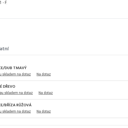
- F.
atní
ACE/DUB TMAVÝ
u skladem na dotaz
Na dotaz
LÉ DŘEVO
pu skladem na dotaz
Na dotaz
ACE/BŘÍZA RŮŽOVÁ
u skladem na dotaz
Na dotaz