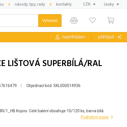
pu
návody, tipy, rady
kontakty
CZK
česky
nepřihlášen
přihlásit
CE LIŠTOVÁ SUPERBÍLÁ/RAL
57616479
Objednací kód: SKL000014936
X28R/1_HB Kopos. Celé balení obsahuje 10/120 ks, barva bílá
Podrobný popis