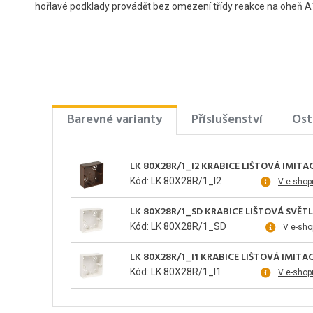
hořlavé podklady provádět bez omezení třídy reakce na oheň A1 
Barevné varianty
Příslušenství
Ost
LK 80X28R/1_I2 KRABICE LIŠTOVÁ IMIT
Kód: LK 80X28R/1_I2
V e-shop
LK 80X28R/1_SD KRABICE LIŠTOVÁ SVĚT
Kód: LK 80X28R/1_SD
V e-sho
LK 80X28R/1_I1 KRABICE LIŠTOVÁ IMIT
Kód: LK 80X28R/1_I1
V e-shop