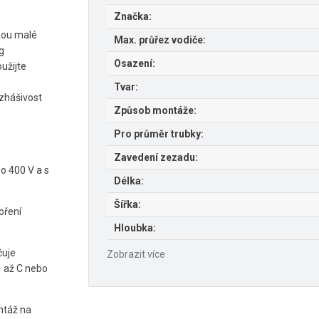
Značka:
mkou malé
Max. průřez vodiče:
g
Osazení:
užijte
Tvar:
ozhášivost
Způsob montáže:
Pro průměr trubky:
Zavedení zezadu:
o 400 V a s
Délka:
Šířka:
oření
Hloubka:
čuje
Zobrazit více
1 až C nebo
ntáž na