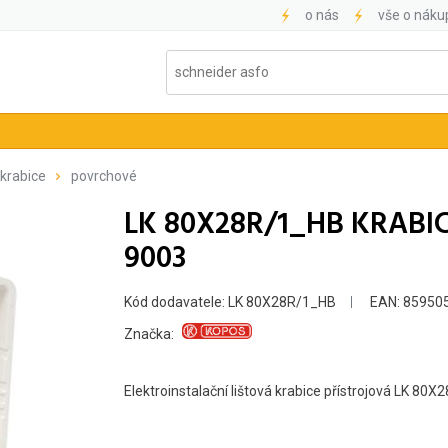
o nás
vše o náku
 krabice
povrchové
LK 80X28R/1_HB KRABI
9003
Kód dodavatele: LK 80X28R/1_HB
EAN: 85950
Značka:
Elektroinstalační lištová krabice přístrojová LK 80