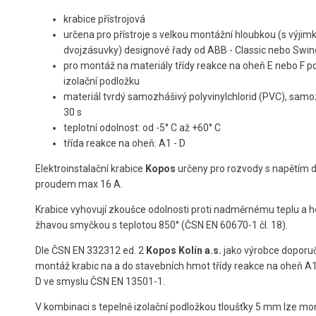
krabice přístrojová
určena pro přístroje s velkou montážní hloubkou (s výji
dvojzásuvky) designové řady od ABB - Classic nebo Swin
pro montáž na materiály třídy reakce na oheň E nebo F po
izolační podložku
materiál tvrdý samozhášivý polyvinylchlorid (PVC), sam
30 s
teplotní odolnost: od -5° C až +60° C
třída reakce na oheň: A1 - D
Elektroinstalační krabice
Kopos
určeny pro rozvody s napětím d
proudem max 16 A.
Krabice vyhovují zkoušce odolnosti proti nadměrnému teplu a h
žhavou smyčkou s teplotou 850° (ČSN EN 60670-1 čl. 18).
Dle ČSN EN 332312 ed. 2
Kopos Kolín a.s.
jako výrobce doporu
montáž krabic na a do stavebních hmot třídy reakce na oheň A
D ve smyslu ČSN EN 13501-1.
V kombinaci s tepelně izolační podložkou tloušťky 5 mm lze mo