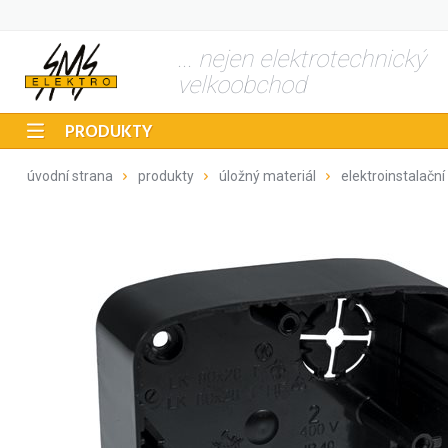
... nejen elektrotechnický
velkoobchod
PRODUKTY
úvodní strana
produkty
úložný materiál
elektroinstalační