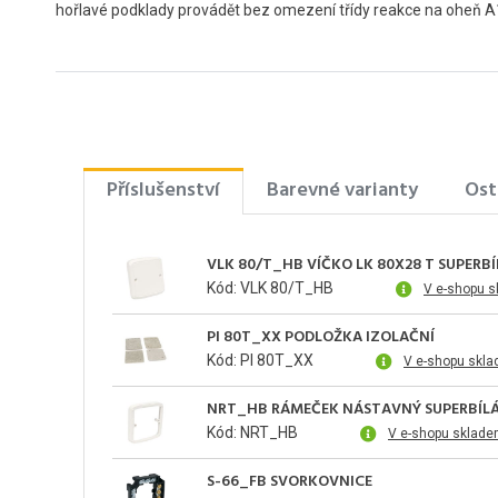
hořlavé podklady provádět bez omezení třídy reakce na oheň A1 
Příslušenství
Barevné varianty
Ost
VLK 80/T_HB VÍČKO LK 80X28 T SUPERBÍ
Kód: VLK 80/T_HB
V e-shopu s
PI 80T_XX PODLOŽKA IZOLAČNÍ
Kód: PI 80T_XX
V e-shopu skla
NRT_HB RÁMEČEK NÁSTAVNÝ SUPERBÍLÁ
Kód: NRT_HB
V e-shopu sklade
S-66_FB SVORKOVNICE