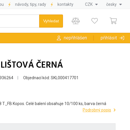
pu
návody, tipy, rady
kontakty
CZK
česky
nepřihlášen
přihlásit
E LIŠTOVÁ ČERNÁ
936264
Objednací kód: SKL000417701
X28 T_FB Kopos. Celé balení obsahuje 10/100 ks, barva černá
Podrobný popis