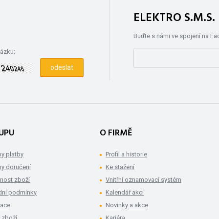
ELEKTRO S.M.S
Buďte s námi ve spojení na F
rázku:
UPU
O FIRMĚ
y platby
Profil a historie
y doručení
Ke stažení
nost zboží
Vnitřní oznamovací systém
ní podmínky
Kalendář akcí
mace
Novinky a akce
 zboží
Kariéra