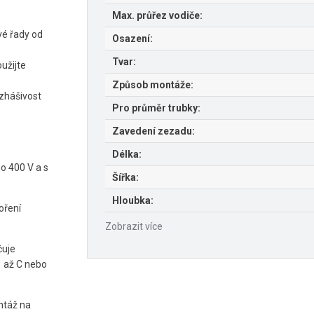
Max. průřez vodiče:
vé řady od
Osazení:
Tvar:
užijte
Způsob montáže:
ozhášivost
Pro průměr trubky:
Zavedení zezadu:
Délka:
o 400 V a s
Šířka:
Hloubka:
oření
Zobrazit více
čuje
1 až C nebo
ntáž na