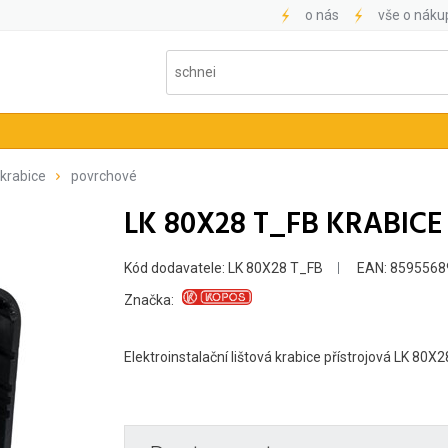
o nás
vše o náku
 krabice
povrchové
LK 80X28 T_FB KRABIC
Kód dodavatele: LK 80X28 T_FB
EAN: 8595568
Značka:
Elektroinstalační lištová krabice přístrojová LK 80