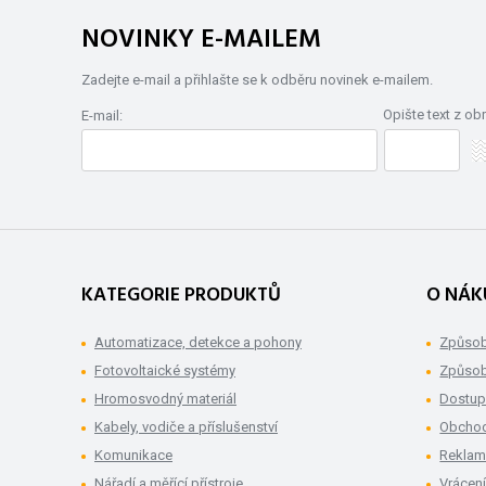
NOVINKY E-MAILEM
Zadejte e-mail a přihlašte se k odběru novinek e-mailem.
Opište text z ob
E-mail:
KATEGORIE PRODUKTŮ
O NÁK
Automatizace, detekce a pohony
Způsob
Fotovoltaické systémy
Způsob
Hromosvodný materiál
Dostup
Kabely, vodiče a příslušenství
Obchod
Komunikace
Rekla
Nářadí a měřící přístroje
Vrácení