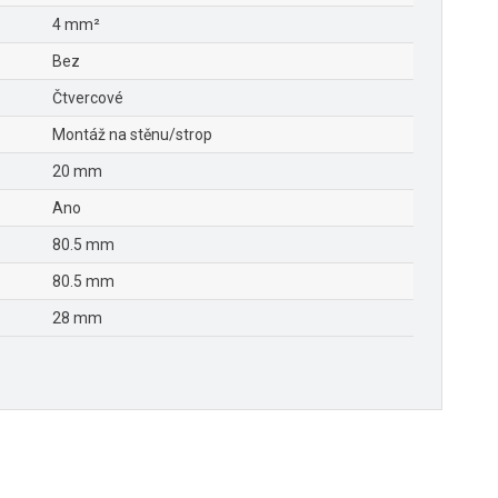
4 mm²
Bez
Čtvercové
Montáž na stěnu/strop
20 mm
Ano
80.5 mm
80.5 mm
28 mm