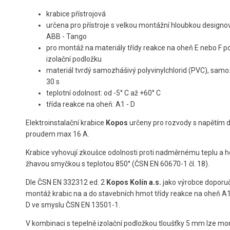
krabice přístrojová
určena pro přístroje s velkou montážní hloubkou designo
ABB - Tango
pro montáž na materiály třídy reakce na oheň E nebo F po
izolační podložku
materiál tvrdý samozhášivý polyvinylchlorid (PVC), sam
30 s
teplotní odolnost: od -5° C až +60° C
třída reakce na oheň: A1 - D
Elektroinstalační krabice
Kopos
určeny pro rozvody s napětím d
proudem max 16 A.
Krabice vyhovují zkoušce odolnosti proti nadměrnému teplu a h
žhavou smyčkou s teplotou 850° (ČSN EN 60670-1 čl. 18).
Dle ČSN EN 332312 ed. 2
Kopos Kolín a.s.
jako výrobce doporu
montáž krabic na a do stavebních hmot třídy reakce na oheň A
D ve smyslu ČSN EN 13501-1.
V kombinaci s tepelně izolační podložkou tloušťky 5 mm lze mo