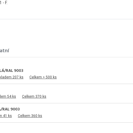
- F.
atní
LÁ/RAL 9003
kladem 207 ks
Celkem > 500 ks
dem 54 ks
Celkem 370 ks
/RAL 9003
m 41 ks
Celkem 360 ks