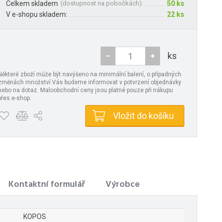
Celkem skladem
(
dostupnost na pobočkách
):
50 ks
V e-shopu skladem:
22 ks
ks
Některé zboží může být navýšeno na minimální balení, o případných
změnách množství Vás budeme informovat v potvrzení objednávky
nebo na dotaz. Maloobchodní ceny jsou platné pouze při nákupu
přes e-shop.
Vložit do košíku
Kontaktní formulář
Výrobce
KOPOS