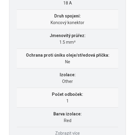
18 A
Druh spojení:
Koncový konektor
Jmenovitý průřez:
1.5 mm²
Ochrana proti úniku oleje/středová příčka:
Ne
Izolace:
Other
Počet odboček:
1
Barva izolace:
Red
Zobrazit více