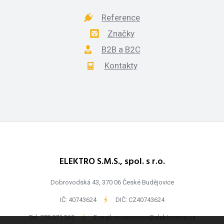
Reference
Značky
B2B a B2C
Kontakty
ELEKTRO S.M.S., spol. s r.o.
Dobrovodská 43, 370 06 České Budějovice
IČ: 40743624
-
DIČ: CZ40743624
Tel:
778 971 369
-
E-mail:
ecommerce@elektrosms.cz