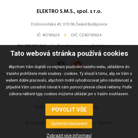
ELEKTRO S.M.S., spol. s r.o.
Dobrovodská 43, 370 06 České Budějovice
IČ: 40743624
-
DIČ: CZ40743624
Tel:
778 971 369
-
E-mail:
ecommerce@elektrosms.cz
Tato webová stránka používá cookies
Abychom Vám dopřáli co nejlepší používání našeho webu, ukládáme do
Vašeho prohlížeče malé soubory - cookies. Ty slouží k tomu, aby se Vám s
webem dobře pracovalo, abychom mohli vyhodnocovat jeho návštěvnost a
případně Vám usnadnili návrat k nám pomocí přesně cílené reklamy. Podle
zákona některé typy cookies můžeme ukládat jen s Vaším souhlasem.
Podmínky užívání
Mapa webu
© Copyright ELEKTRO S.M.S., spol s r.o., Všechna
práva vyhrazena.