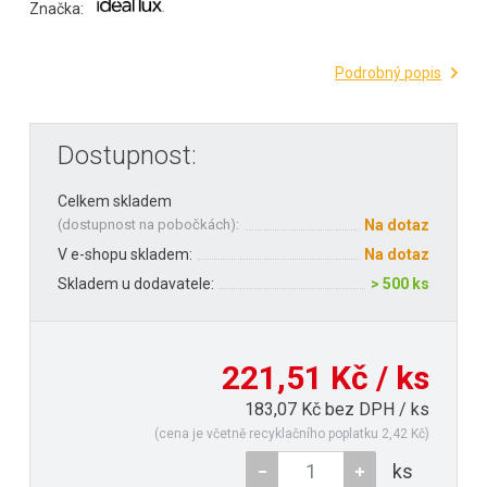
Značka:
Podrobný popis
Dostupnost:
Celkem skladem
(
dostupnost na pobočkách
):
Na dotaz
V e-shopu skladem:
Na dotaz
Skladem u dodavatele:
> 500 ks
221,51 Kč / ks
183,07 Kč bez DPH / ks
(cena je včetně recyklačního poplatku 2,42 Kč)
ks