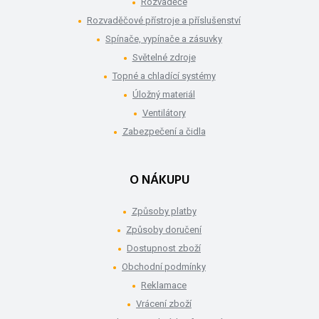
Rozvaděče
Rozvaděčové přístroje a příslušenství
Spínače, vypínače a zásuvky
Světelné zdroje
Topné a chladící systémy
Úložný materiál
Ventilátory
Zabezpečení a čidla
O NÁKUPU
Způsoby platby
Způsoby doručení
Dostupnost zboží
Obchodní podmínky
Reklamace
Vrácení zboží