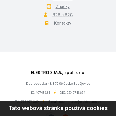
Značky
B2B a B2C
Kontakty
ELEKTRO S.M.S., spol. s r.o.
Dobrovodská 43, 370 06 České Budějovice
IČ: 40743624
-
DIČ: CZ40743624
Tel:
778 971 369
-
E-mail:
ecommerce@elektrosms.cz
Tato webová stránka používá cookies