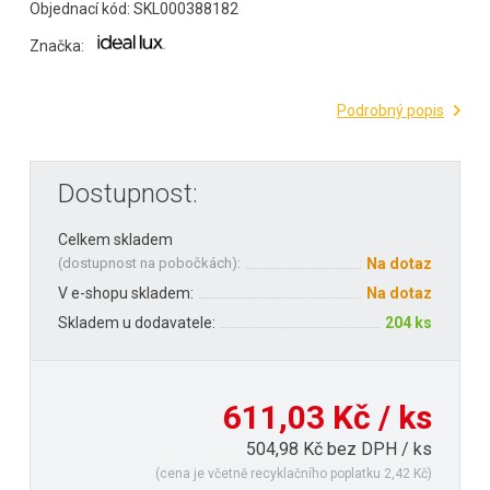
Objednací kód: SKL000388182
Značka:
Podrobný popis
Dostupnost:
Celkem skladem
(
dostupnost na pobočkách
):
Na dotaz
V e-shopu skladem:
Na dotaz
Skladem u dodavatele:
204 ks
611,03 Kč / ks
504,98 Kč bez DPH / ks
(cena je včetně recyklačního poplatku 2,42 Kč)