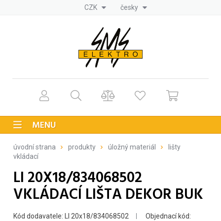
CZK
česky
MENU
úvodní strana
produkty
úložný materiál
lišty
vkládací
LI 20X18/834068502
VKLÁDACÍ LIŠTA DEKOR BUK
Kód dodavatele: LI 20x18/834068502
Objednací kód: