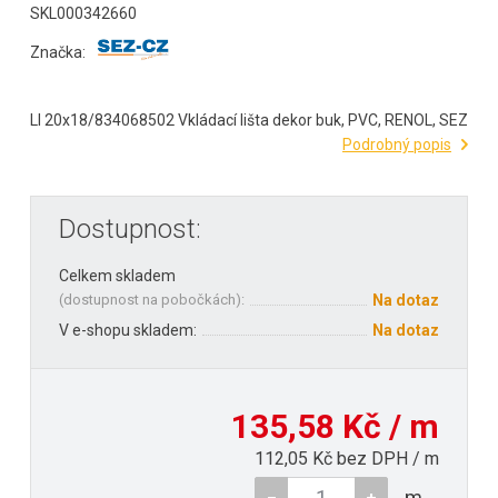
SKL000342660
Značka:
LI 20x18/834068502 Vkládací lišta dekor buk, PVC, RENOL, SEZ
Podrobný popis
Dostupnost:
Celkem skladem
(
dostupnost na pobočkách
):
Na dotaz
V e-shopu skladem:
Na dotaz
135,58 Kč / m
112,05 Kč bez DPH / m
m