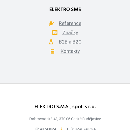
ELEKTRO SMS
Reference
Značky
B2B a B2C
Kontakty
ELEKTRO S.M.S., spol. s r.o.
Dobrovodská 43, 370 06 České Budějovice
IČ: 40743624
-
DIČ: CZ40743624