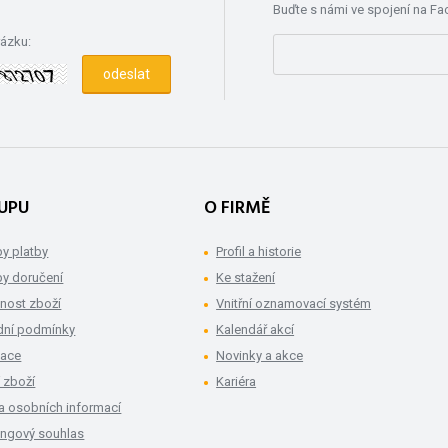
Buďte s námi ve spojení na F
rázku:
UPU
O FIRMĚ
y platby
Profil a historie
y doručení
Ke stažení
nost zboží
Vnitřní oznamovací systém
ní podmínky
Kalendář akcí
mace
Novinky a akce
 zboží
Kariéra
a osobních informací
ingový souhlas