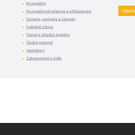
Rozvaděče
Odsto
Rozvaděčové přístroje a příslušenství
Spínače, vypínače a zásuvky
Světelné zdroje
Topné a chladící systémy
Úložný materiál
Ventilátory
Zabezpečení a čidla