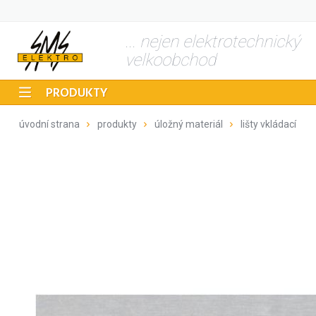
... nejen elektrotechnický
velkoobchod
PRODUKTY
úvodní strana
produkty
úložný materiál
lišty vkládací