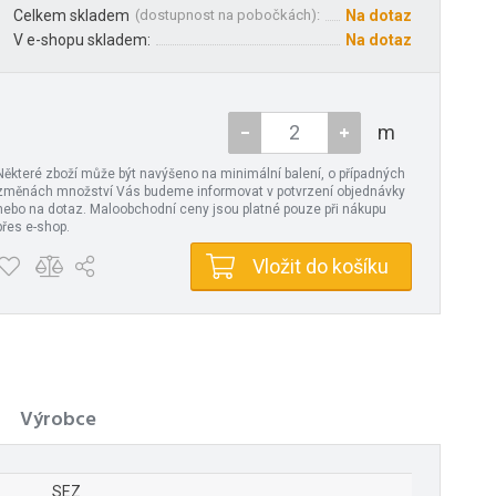
Celkem skladem
(
dostupnost na pobočkách
):
Na dotaz
V e-shopu skladem:
Na dotaz
m
Některé zboží může být navýšeno na minimální balení, o případných
změnách množství Vás budeme informovat v potvrzení objednávky
nebo na dotaz. Maloobchodní ceny jsou platné pouze při nákupu
přes e-shop.
Vložit do košíku
Výrobce
SEZ