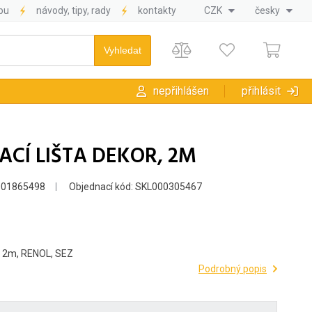
pu
návody, tipy, rady
kontakty
CZK
česky
nepřihlášen
přihlásit
DACÍ LIŠTA DEKOR, 2M
001865498
Objednací kód: SKL000305467
C, 2m, RENOL, SEZ
Podrobný popis