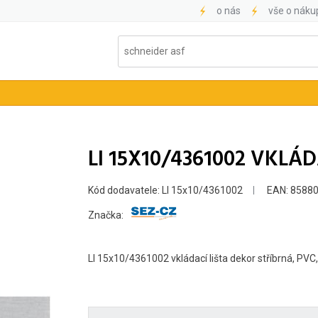
o nás
vše o náku
LI 15X10/4361002 VKLÁ
Kód dodavatele: LI 15x10/4361002
EAN: 8588
Značka:
LI 15x10/4361002 vkládací lišta dekor stříbrná, PV