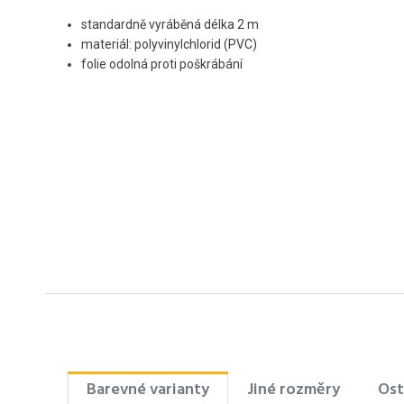
standardně vyráběná délka 2 m
materiál: polyvinylchlorid (PVC)
folie odolná proti poškrábání
Barevné varianty
Jiné rozměry
Ost