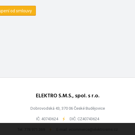
upení od smlouvy
ELEKTRO S.M.S., spol. s r.o.
Dobrovodská 43, 370 06 České Budějovice
IČ: 40743624
-
DIČ: CZ40743624
Tel:
778 971 369
-
E-mail:
ecommerce@elektrosms.cz