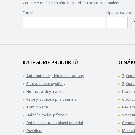
Zadejte e-mail a přihlašte se k odběru novinek e-mailem.
Opište text z ob
E-mail:
KATEGORIE PRODUKTŮ
O NÁK
Automatizace, detekce a pohony
Způsob
Fotovoltaické systémy
Způsob
Hromosvodný materiál
Dostup
Kabely, vodiče a příslušenství
Obchod
Komunikace
Rekla
Nářadí a měřící přístroje
Vrácení
Ostatní elektroinstalační materiál
Ochran
Osvětlení
Market