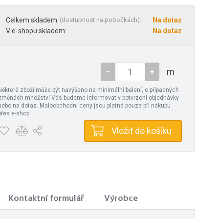
Celkem skladem
(
dostupnost na pobočkách
):
Na dotaz
V e-shopu skladem:
Na dotaz
m
Některé zboží může být navýšeno na minimální balení, o případných
změnách množství Vás budeme informovat v potvrzení objednávky
nebo na dotaz. Maloobchodní ceny jsou platné pouze při nákupu
přes e-shop.
Vložit do košíku
Kontaktní formulář
Výrobce