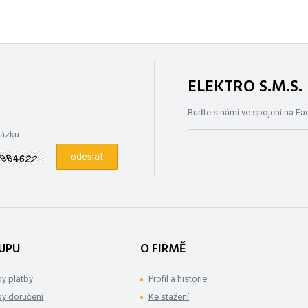
ELEKTRO S.M.S
Buďte s námi ve spojení na F
rázku:
UPU
O FIRMĚ
y platby
Profil a historie
y doručení
Ke stažení