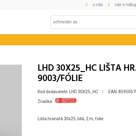
o nás
vše o náku
LHD 30X25_HC LIŠTA H
9003/FÓLIE
Kód dodavatele: LHD 30X25_HC
EAN: 8595057
Značka:
Lišta hranatá 30x25, bílá, 2 m, folie