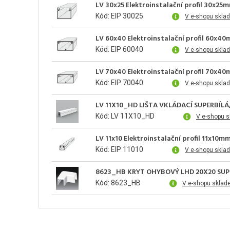
LV 30x25 Elektroinstalační profil 30x25
Kód: EIP 30025
V e-shopu skla
LV 60x40 Elektroinstalační profil 60x40
Kód: EIP 60040
V e-shopu skla
LV 70x40 Elektroinstalační profil 70x40
Kód: EIP 70040
V e-shopu skla
LV 11X10_HD LIŠTA VKLÁDACÍ SUPERBÍL
Kód: LV 11X10_HD
V e-shopu 
LV 11x10 Elektroinstalační profil 11x10m
Kód: EIP 11010
V e-shopu skla
8623_HB KRYT OHYBOVÝ LHD 20X20 SUP
Kód: 8623_HB
V e-shopu sklad