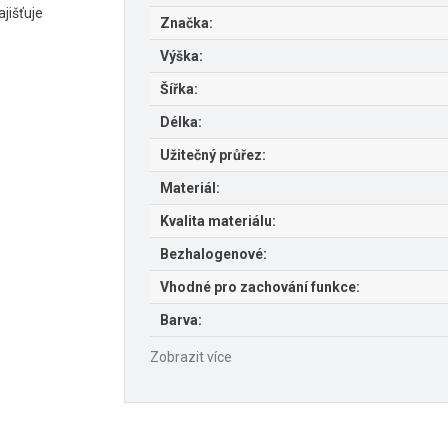
ajišťuje
Značka:
Výška:
Šířka:
Délka:
Užitečný průřez:
Materiál:
Kvalita materiálu:
Bezhalogenové:
Vhodné pro zachování funkce:
Barva:
Zobrazit více