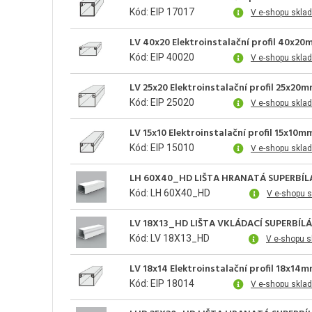
Kód: EIP 17017
V e-shopu skla
LV 40x20 Elektroinstalační profil 40x20
Kód: EIP 40020
V e-shopu skla
LV 25x20 Elektroinstalační profil 25x20
Kód: EIP 25020
V e-shopu skla
LV 15x10 Elektroinstalační profil 15x10m
Kód: EIP 15010
V e-shopu skla
LH 60X40_HD LIŠTA HRANATÁ SUPERBÍL
Kód: LH 60X40_HD
V e-shopu 
LV 18X13_HD LIŠTA VKLÁDACÍ SUPERBÍL
Kód: LV 18X13_HD
V e-shopu 
LV 18x14 Elektroinstalační profil 18x14
Kód: EIP 18014
V e-shopu skla