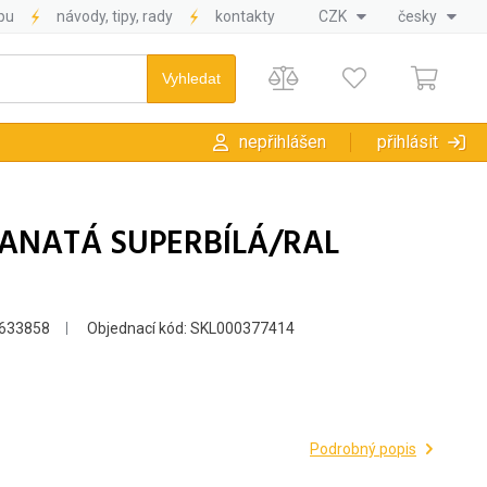
pu
návody, tipy, rady
kontakty
CZK
česky
nepřihlášen
přihlásit
RANATÁ SUPERBÍLÁ/RAL
633858
Objednací kód: SKL000377414
Podrobný popis