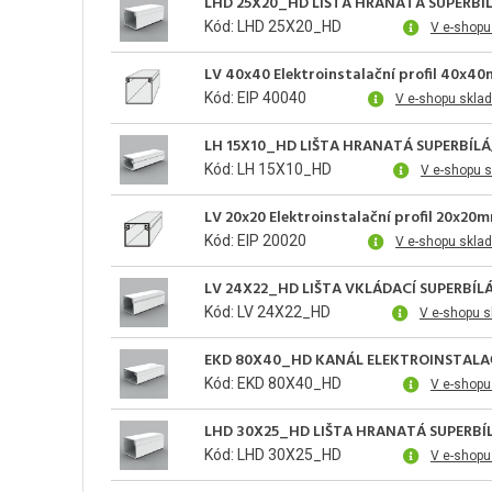
LHD 25X20_HD LIŠTA HRANATÁ SUPERBÍ
Kód: LHD 25X20_HD
V e-shopu
LV 40x40 Elektroinstalační profil 40x40
Kód: EIP 40040
V e-shopu skla
LH 15X10_HD LIŠTA HRANATÁ SUPERBÍL
Kód: LH 15X10_HD
V e-shopu 
LV 20x20 Elektroinstalační profil 20x20
Kód: EIP 20020
V e-shopu skla
LV 24X22_HD LIŠTA VKLÁDACÍ SUPERBÍ
Kód: LV 24X22_HD
V e-shopu 
EKD 80X40_HD KANÁL ELEKTROINSTALA
Kód: EKD 80X40_HD
V e-shop
LHD 30X25_HD LIŠTA HRANATÁ SUPERBÍ
Kód: LHD 30X25_HD
V e-shop