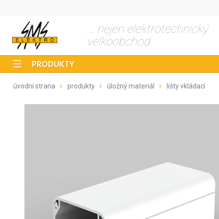
... nejen elektrotechnický
velkoobchod
PRODUKTY
úvodní strana
produkty
úložný materiál
lišty vkládací