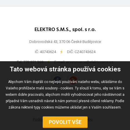
ELEKTRO S.M.S., spol. s r.o.
Dobrovodská 43, 370 06 České Budějovice
IČ: 40743624
-
DIČ: CZ40743624
Tel:
778 971 369
-
E-mail:
ecommerce@elektrosms.cz
Tato webová stránka používá cookies
Abychom Vám dopřáli co nejlepší používání našeho webu, ukládáme do
Vašeho prohlížeče malé soubory - cookies. Ty slouží k tomu, aby se Vám s
webem dobře pracovalo, abychom mohli vyhodnocovat jeho návštěvnost a
případně Vám usnadnili návrat k nám pomocí přesně cílené reklamy. Podle
zákona některé typy cookies můžeme ukládat jen s Vaším souhlasem.
Podmínky užívání
Mapa webu