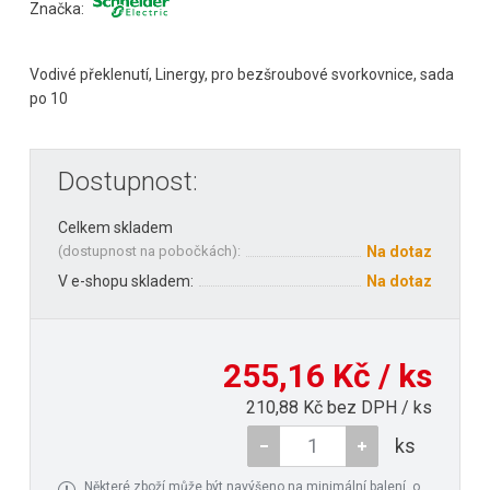
Značka:
Vodivé překlenutí, Linergy, pro bezšroubové svorkovnice, sada
po 10
Dostupnost:
Celkem skladem
(
dostupnost na pobočkách
):
Na dotaz
V e-shopu skladem:
Na dotaz
255,16 Kč / ks
210,88 Kč bez DPH / ks
ks
Některé zboží může být navýšeno na minimální balení, o