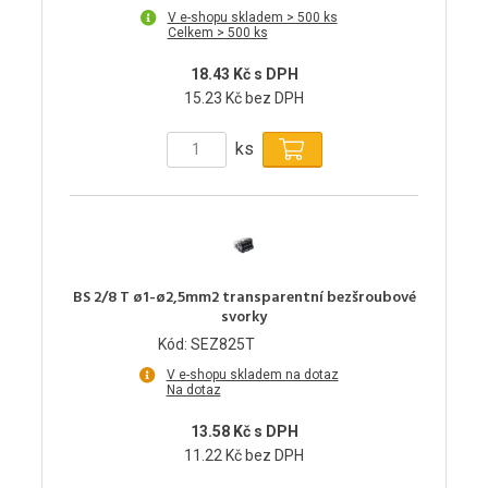
V e-shopu skladem > 500 ks
Celkem > 500 ks
18.43 Kč s DPH
15.23 Kč bez DPH
ks
BS 2/8 T ø1-ø2,5mm2 transparentní bezšroubové
svorky
Kód: SEZ825T
V e-shopu skladem na dotaz
Na dotaz
13.58 Kč s DPH
11.22 Kč bez DPH