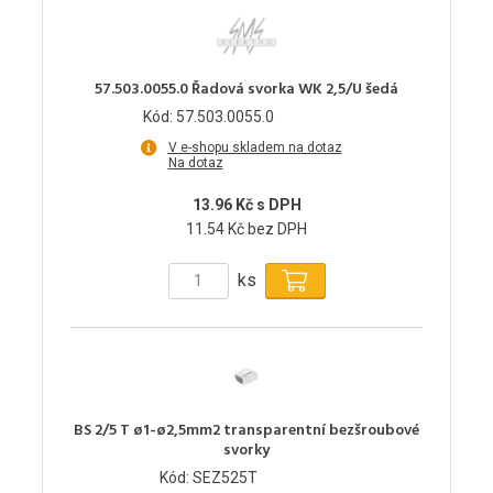
57.503.0055.0 Řadová svorka WK 2,5/U šedá
Kód: 57.503.0055.0
V e-shopu skladem na dotaz
Na dotaz
13.96 Kč s DPH
11.54 Kč bez DPH
ks
BS 2/5 T ø1-ø2,5mm2 transparentní bezšroubové
svorky
Kód: SEZ525T