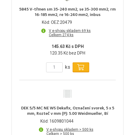
5845 V-třmen sm 35-240 mm2, se 35-300 mm2, rm
16-185 mm2, re 16-240 mm2, inbus
Kód: OEZ:20479
V e-shopu skladem 69 ks
Celkem 274 ks
145.63 Kč s DPH
120.35 Kč bez DPH
ks
DEK 5/5 MC NE WS Dekafix, Označení svorek, 5 x 5
mm, Rozteč v mm (P): 5.00 Weidmueller, Bí
Kód: 1609801044
V e-shopu skladem > 500 ks
Celkem > 500 ks