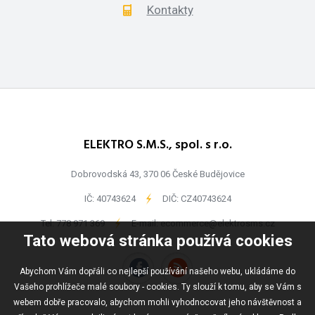
Kontakty
ELEKTRO S.M.S., spol. s r.o.
Dobrovodská 43, 370 06 České Budějovice
IČ: 40743624
-
DIČ: CZ40743624
Tel:
778 971 369
-
E-mail:
ecommerce@elektrosms.cz
Tato webová stránka používá cookies
Abychom Vám dopřáli co nejlepší používání našeho webu, ukládáme do
Vašeho prohlížeče malé soubory - cookies. Ty slouží k tomu, aby se Vám s
webem dobře pracovalo, abychom mohli vyhodnocovat jeho návštěvnost a