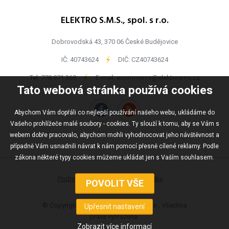
ELEKTRO S.M.S., spol. s r.o.
Dobrovodská 43, 370 06 České Budějovice
IČ: 40743624
-
DIČ: CZ40743624
Tel:
778 971 369
-
E-mail:
ecommerce@elektrosms.cz
Tato webová stránka používá cookies
Abychom Vám dopřáli co nejlepší používání našeho webu, ukládáme do
Vašeho prohlížeče malé soubory - cookies. Ty slouží k tomu, aby se Vám s
webem dobře pracovalo, abychom mohli vyhodnocovat jeho návštěvnost a
případně Vám usnadnili návrat k nám pomocí přesně cílené reklamy. Podle
zákona některé typy cookies můžeme ukládat jen s Vaším souhlasem.
Podmínky užívání
Mapa webu
© Copyright ELEKTRO S.M.S., spol s r.o., Všechna
práva vyhrazena.