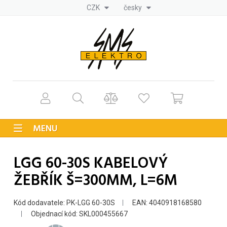
CZK
česky
MENU
LGG 60-30S KABELOVÝ
ŽEBŘÍK Š=300MM, L=6M
Kód dodavatele: PK-LGG 60-30S
EAN: 4040918168580
Objednací kód: SKL000455667