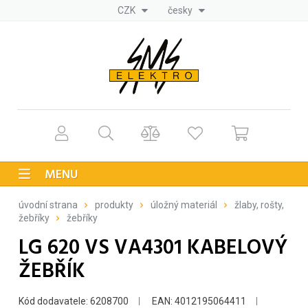
CZK
česky
MENU
úvodní strana
produkty
úložný materiál
žlaby, rošty,
žebříky
žebříky
LG 620 VS VA4301 KABELOVÝ
ŽEBŘÍK
Kód dodavatele: 6208700
EAN: 4012195064411