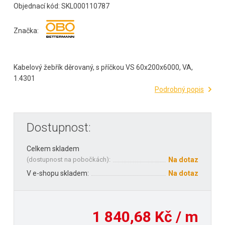
Objednací kód: SKL000110787
Značka:
Kabelový žebřík děrovaný, s příčkou VS 60x200x6000, VA,
1.4301
Podrobný popis
Dostupnost:
Celkem skladem
(
dostupnost na pobočkách
):
Na dotaz
V e-shopu skladem:
Na dotaz
1 840,68 Kč / m