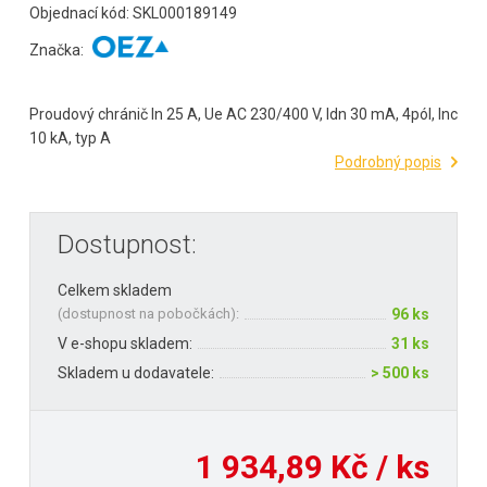
Objednací kód: SKL000189149
Značka:
Proudový chránič In 25 A, Ue AC 230/400 V, Idn 30 mA, 4pól, Inc
10 kA, typ A
Podrobný popis
Dostupnost:
Celkem skladem
(
dostupnost na pobočkách
):
96 ks
V e-shopu skladem:
31 ks
Skladem u dodavatele:
> 500 ks
1 934,89 Kč / ks