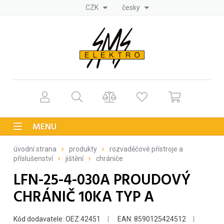
CZK
česky
MENU
úvodní strana
produkty
rozvaděčové přístroje a
příslušenství
jištění
chrániče
LFN-25-4-030A PROUDOVÝ
CHRÁNIČ 10KA TYP A
Kód dodavatele: OEZ:42451
EAN: 8590125424512