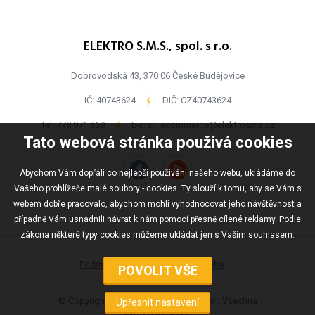
ELEKTRO S.M.S., spol. s r.o.
Dobrovodská 43, 370 06 České Budějovice
IČ: 40743624
-
DIČ: CZ40743624
Tel:
778 971 369
-
E-mail:
ecommerce@elektrosms.cz
Tato webová stránka používá cookies
Abychom Vám dopřáli co nejlepší používání našeho webu, ukládáme do
Vašeho prohlížeče malé soubory - cookies. Ty slouží k tomu, aby se Vám s
webem dobře pracovalo, abychom mohli vyhodnocovat jeho návštěvnost a
případně Vám usnadnili návrat k nám pomocí přesně cílené reklamy. Podle
zákona některé typy cookies můžeme ukládat jen s Vaším souhlasem.
Podmínky užívání
Mapa webu
© Copyright ELEKTRO S.M.S., spol s r.o., Všechna