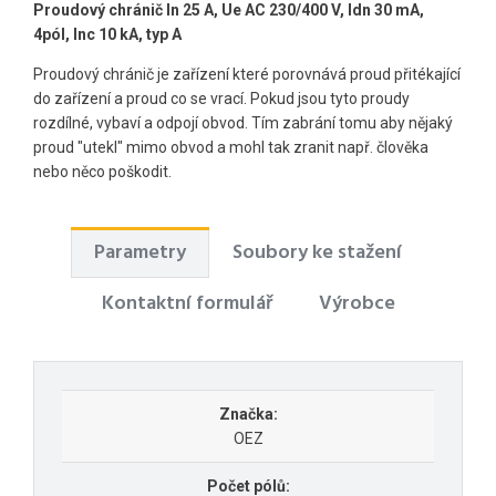
Proudový chránič In 25 A, Ue AC 230/400 V, Idn 30 mA,
4pól, Inc 10 kA, typ A
Proudový chránič je zařízení které porovnává proud přitékající
do zařízení a proud co se vrací. Pokud jsou tyto proudy
rozdílné, vybaví a odpojí obvod. Tím zabrání tomu aby nějaký
proud "utekl" mimo obvod a mohl tak zranit např. člověka
nebo něco poškodit.
Parametry
Soubory ke stažení
Kontaktní formulář
Výrobce
Značka:
OEZ
Počet pólů: