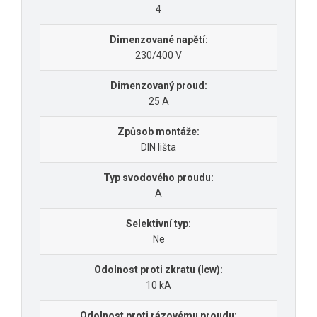
4
Dimenzované napětí:
230/400 V
Dimenzovaný proud:
25 A
Způsob montáže:
DIN lišta
Typ svodového proudu:
A
Selektivní typ:
Ne
Odolnost proti zkratu (Icw):
10 kA
Odolnost proti rázovému proudu: