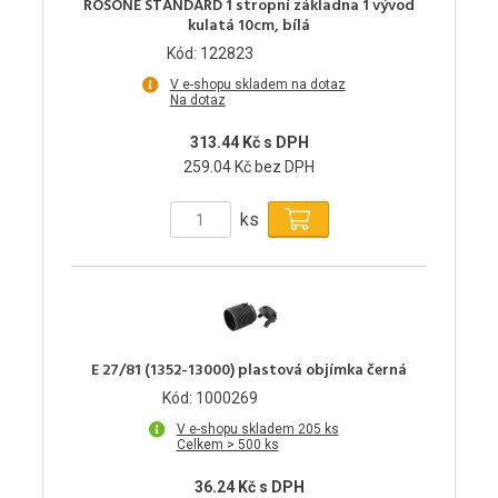
ROSONE STANDARD 1 stropní základna 1 vývod
kulatá 10cm, bílá
Kód: 122823
V e-shopu skladem na dotaz
Na dotaz
313.44 Kč s DPH
259.04 Kč bez DPH
ks
E 27/81 (1352-13000) plastová objímka černá
Kód: 1000269
V e-shopu skladem 205 ks
Celkem > 500 ks
36.24 Kč s DPH