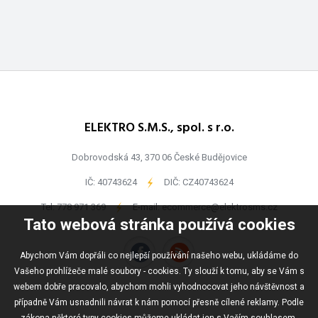
ELEKTRO S.M.S., spol. s r.o.
Dobrovodská 43, 370 06 České Budějovice
IČ: 40743624
-
DIČ: CZ40743624
Tel:
778 971 369
-
E-mail:
ecommerce@elektrosms.cz
Tato webová stránka používá cookies
Abychom Vám dopřáli co nejlepší používání našeho webu, ukládáme do
Vašeho prohlížeče malé soubory - cookies. Ty slouží k tomu, aby se Vám s
webem dobře pracovalo, abychom mohli vyhodnocovat jeho návštěvnost a
případně Vám usnadnili návrat k nám pomocí přesně cílené reklamy. Podle