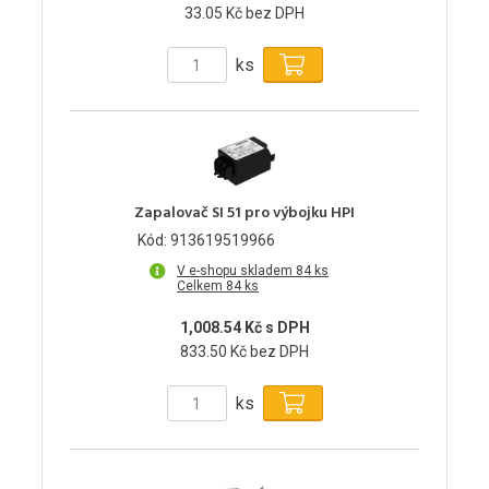
33.05 Kč bez DPH
ks
Zapalovač SI 51 pro výbojku HPI
Kód: 913619519966
V e-shopu skladem 84 ks
Celkem 84 ks
1,008.54 Kč s DPH
833.50 Kč bez DPH
ks