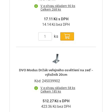
V e-shopu skladem 90 ks
Celkem 268 ks
17.11 Kč s DPH
14.14 Kč bez DPH
ks
DVO Modus Držák veřejného osvětlení na zeď -
výložník 20cm
Kód: 245039902
V e-shopu skladem 58 ks
Celkem 185 ks
512.27 Kč s DPH
423.36 Kč bez DPH