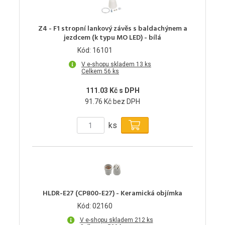
Z4 - F1 stropní lankový závěs s baldachýnem a
jezdcem (k typu MO LED) - bílá
Kód: 16101
V e-shopu skladem 13 ks
Celkem 56 ks
111.03 Kč s DPH
91.76 Kč bez DPH
ks
HLDR-E27 (CP800-E27) - Keramická objímka
Kód: 02160
V e-shopu skladem 212 ks