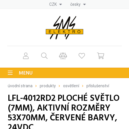
CZK
česky
MENU
úvodní strana
produkty
osvětlení
příslušenství
LFL-4012RD2 PLOCHÉ SVĚTLO
(7MM), AKTIVNÍ ROZMĚRY
53X70MM, ČERVENÉ BARVY,
24VDC