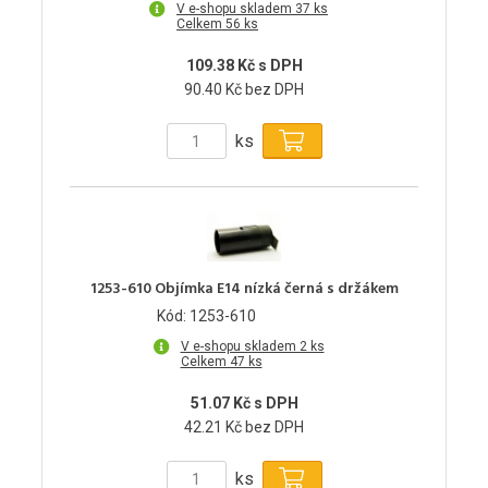
V e-shopu skladem 37 ks
Celkem 56 ks
109.38 Kč s DPH
90.40 Kč bez DPH
ks
1253-610 Objímka E14 nízká černá s držákem
Kód: 1253-610
V e-shopu skladem 2 ks
Celkem 47 ks
51.07 Kč s DPH
42.21 Kč bez DPH
ks