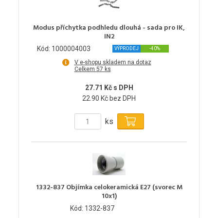
Modus příchytka podhledu dlouhá - sada pro IK,
IN2
Kód: 1000004003
VÝPRODEJ
-40%
V e-shopu skladem na dotaz
Celkem 57 ks
27.71 Kč s DPH
22.90 Kč bez DPH
ks
1332-837 Objímka celokeramická E27 (svorec M
10x1)
Kód: 1332-837