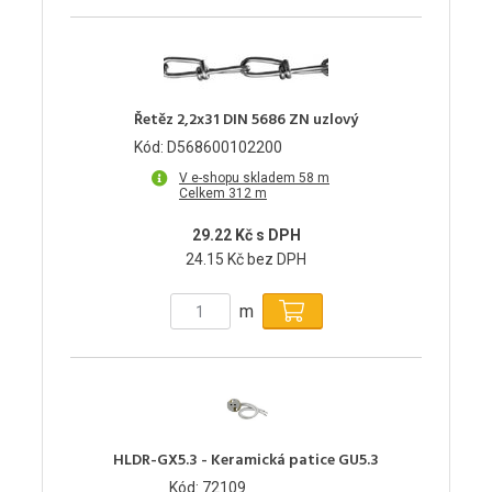
Řetěz 2,2x31 DIN 5686 ZN uzlový
Kód: D568600102200
V e-shopu skladem 58 m
Celkem 312 m
29.22 Kč s DPH
24.15 Kč bez DPH
m
HLDR-GX5.3 - Keramická patice GU5.3
Kód: 72109