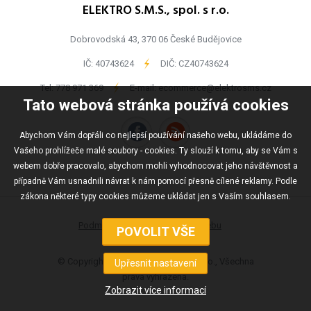
ELEKTRO S.M.S., spol. s r.o.
Dobrovodská 43, 370 06 České Budějovice
IČ: 40743624
-
DIČ: CZ40743624
Tel:
778 971 369
-
E-mail:
ecommerce@elektrosms.cz
Tato webová stránka používá cookies
Abychom Vám dopřáli co nejlepší používání našeho webu, ukládáme do
Vašeho prohlížeče malé soubory - cookies. Ty slouží k tomu, aby se Vám s
webem dobře pracovalo, abychom mohli vyhodnocovat jeho návštěvnost a
případně Vám usnadnili návrat k nám pomocí přesně cílené reklamy. Podle
zákona některé typy cookies můžeme ukládat jen s Vaším souhlasem.
Podmínky užívání
Mapa webu
© Copyright ELEKTRO S.M.S., spol s r.o., Všechna
práva vyhrazena.