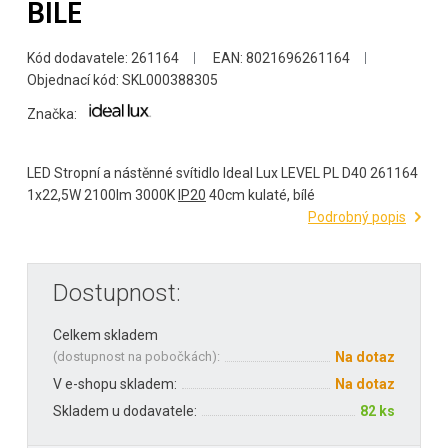
BÍLÉ
Kód dodavatele: 261164
EAN: 8021696261164
Objednací kód: SKL000388305
Značka:
LED Stropní a nástěnné svítidlo Ideal Lux LEVEL PL D40 261164
1x22,5W 2100lm 3000K
IP20
40cm kulaté, bílé
Podrobný popis
Dostupnost:
Celkem skladem
(
dostupnost na pobočkách
):
Na dotaz
V e-shopu skladem:
Na dotaz
Skladem u dodavatele:
82 ks