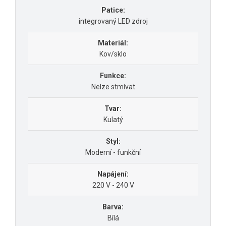
Patice:
integrovaný LED zdroj
Materiál:
Kov/sklo
Funkce:
Nelze stmívat
Tvar:
Kulatý
Styl:
Moderní - funkční
Napájení:
220 V - 240 V
Barva:
Bílá