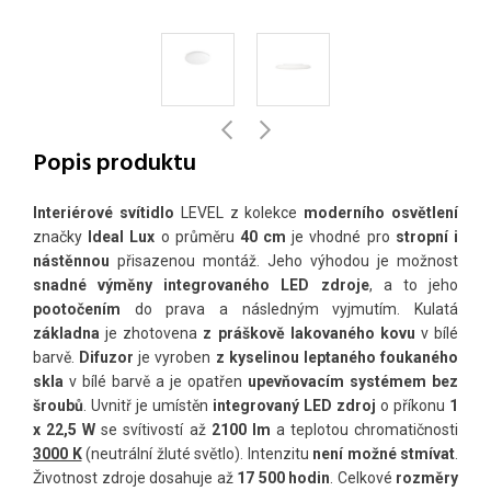
Popis produktu
Interiérové svítidlo
LEVEL z kolekce
moderního osvětlení
značky
Ideal Lux
o průměru
40 cm
je vhodné pro
stropní i
nástěnnou
přisazenou montáž. Jeho výhodou je možnost
snadné výměny integrovaného LED zdroje
, a to jeho
pootočením
do prava a následným vyjmutím. Kulatá
základna
je zhotovena
z práškově lakovaného kovu
v bílé
barvě.
Difuzor
je vyroben
z kyselinou leptaného foukaného
skla
v bílé barvě a je opatřen
upevňovacím systémem bez
šroubů
. Uvnitř je umístěn
integrovaný LED zdroj
o příkonu
1
x 22,5 W
se svítivostí až
2100 lm
a teplotou chromatičnosti
3000 K
(neutrální žluté světlo). Intenzitu
není možné stmívat
.
Životnost zdroje dosahuje až
17 500 hodin
. Celkové
rozměry