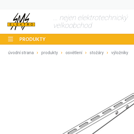
... nejen elektrotechnický
velkoobchod
PRODUKTY
úvodní strana
produkty
osvětlení
stožáry
výložníky