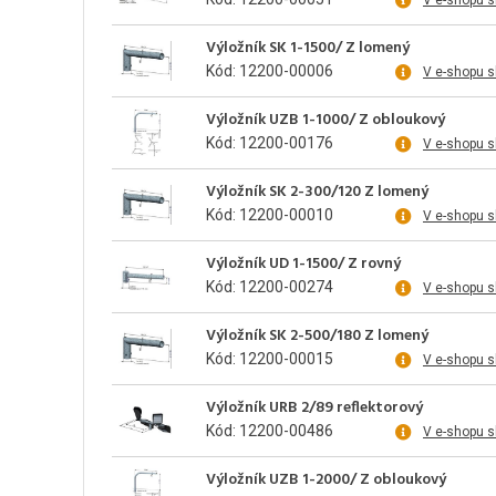
V e-shopu 
Výložník SK 1-1500/ Z lomený
Kód: 12200-00006
V e-shopu 
Výložník UZB 1-1000/ Z obloukový
Kód: 12200-00176
V e-shopu 
Výložník SK 2-300/120 Z lomený
Kód: 12200-00010
V e-shopu 
Výložník UD 1-1500/ Z rovný
Kód: 12200-00274
V e-shopu 
Výložník SK 2-500/180 Z lomený
Kód: 12200-00015
V e-shopu 
Výložník URB 2/89 reflektorový
Kód: 12200-00486
V e-shopu 
Výložník UZB 1-2000/ Z obloukový