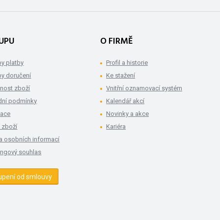
UPU
O FIRMĚ
y platby
Profil a historie
y doručení
Ke stažení
nost zboží
Vnitřní oznamovací systém
ní podmínky
Kalendář akcí
mace
Novinky a akce
 zboží
Kariéra
a osobních informací
ingový souhlas
upení od smlouvy