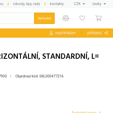
pu
návody, tipy, rady
kontakty
CZK
česky
nepřihlášen
přihlásit
IZONTÁLNÍ, STANDARDNÍ, L=
7950
Objednací kód: SKL000477216
Podrobný popis