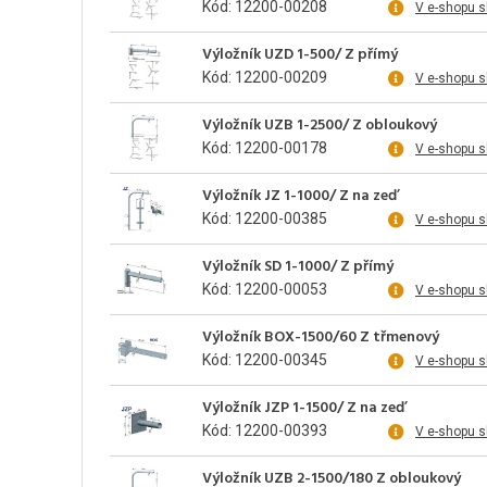
Kód: 12200-00208
V e-shopu 
Výložník UZD 1-500/ Z přímý
Kód: 12200-00209
V e-shopu 
Výložník UZB 1-2500/ Z obloukový
Kód: 12200-00178
V e-shopu 
Výložník JZ 1-1000/ Z na zeď
Kód: 12200-00385
V e-shopu 
Výložník SD 1-1000/ Z přímý
Kód: 12200-00053
V e-shopu 
Výložník BOX-1500/60 Z třmenový
Kód: 12200-00345
V e-shopu 
Výložník JZP 1-1500/ Z na zeď
Kód: 12200-00393
V e-shopu 
Výložník UZB 2-1500/180 Z obloukový