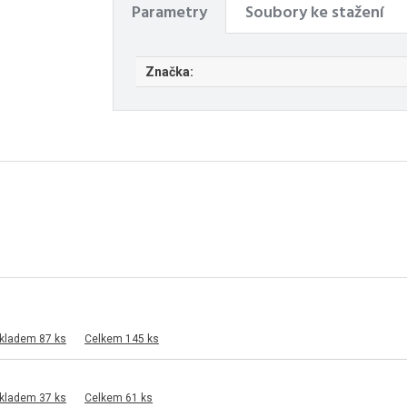
Parametry
Soubory ke stažení
Značka:
skladem 87 ks
Celkem 145 ks
skladem 37 ks
Celkem 61 ks