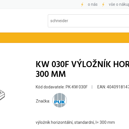
o nás
vše o náku
KW 030F VÝLOŽNÍK HOR
300 MM
Kód dodavatele: PK-KW 030F
EAN: 404091814
Značka:
výložník horizontální, standardní, l= 300 mm