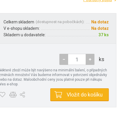
Celkem skladem
(
dostupnost na pobočkách
):
Na dotaz
V e-shopu skladem:
Na dotaz
Skladem u dodavatele:
37 ks
ks
Některé zboží může být navýšeno na minimální balení, o případných
změnách množství Vás budeme informovat v potvrzení objednávky
nebo na dotaz. Maloobchodní ceny jsou platné pouze při nákupu
přes e-shop.
Vložit do košíku