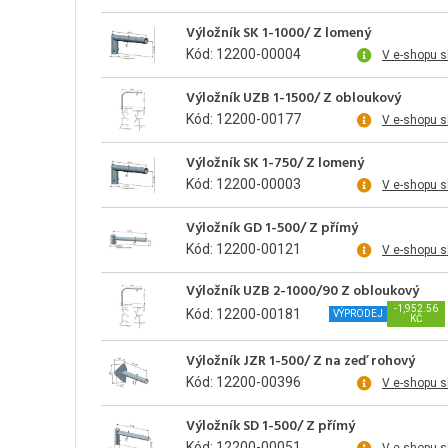
Výložník SK 1-1000/ Z lomený
Kód: 12200-00004
V e-shopu 
Výložník UZB 1-1500/ Z obloukový
Kód: 12200-00177
V e-shopu 
Výložník SK 1-750/ Z lomený
Kód: 12200-00003
V e-shopu 
Výložník GD 1-500/ Z přímý
Kód: 12200-00121
V e-shopu 
Výložník UZB 2-1000/90 Z obloukový
-1,952.56
Kód: 12200-00181
VÝPRODEJ
KČ
Výložník JZR 1-500/ Z na zeď rohový
Kód: 12200-00396
V e-shopu 
Výložník SD 1-500/ Z přímý
Kód: 12200-00051