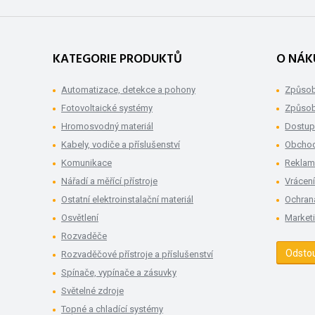
KATEGORIE PRODUKTŮ
O NÁK
Automatizace, detekce a pohony
Způsob
Fotovoltaické systémy
Způsob
Hromosvodný materiál
Dostup
Kabely, vodiče a příslušenství
Obchod
Komunikace
Rekla
Nářadí a měřící přístroje
Vrácení
Ostatní elektroinstalační materiál
Ochran
Osvětlení
Market
Rozvaděče
Odsto
Rozvaděčové přístroje a příslušenství
Spínače, vypínače a zásuvky
Světelné zdroje
Topné a chladící systémy