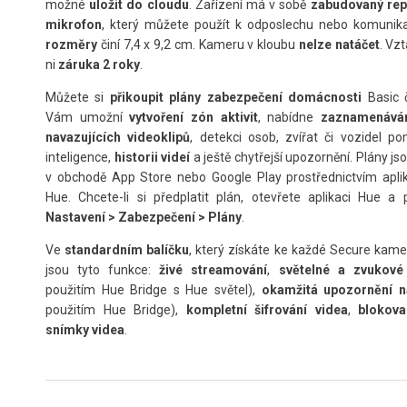
možné
uložit do cloudu
. Zařízení má v sobě
zabudovaný rep
mikrofon
, který můžete použít k odposlechu nebo komunika
rozměry
činí 7,4 x 9,2 cm. Kameru v kloubu
nelze
natáčet
. Vz
ni
záruka 2 roky
.
Můžete si
přikoupit plány zabezpečení domácnosti
Basic č
Vám umožní
v
ytvoření zón aktivit
, nabídne
zaznamenává
navazujících videoklipů
, detekci osob, zvířat či vozidel p
inteligence,
historii videí
a ještě chytřejší upozornění. Plány j
v obchodě App Store nebo Google Play prostřednictvím aplik
Hue. Chcete-li si předplatit plán, otevřete aplikaci Hue a 
Nastavení > Zabezpečení > Plány
.
Ve
standardním balíčku
, který získáte ke každé Secure kam
jsou tyto funkce:
živé streamování
,
světelné a zvukov
použitím Hue Bridge s Hue světel),
okamžitá upozornění n
použitím Hue Bridge),
kompletní šifrování videa
,
blokov
snímky videa
.