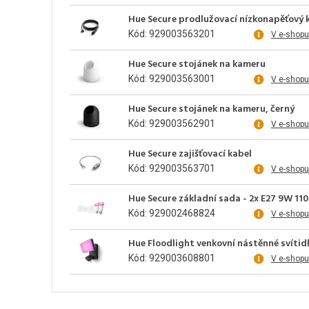
Hue Secure prodlužovací nízkonapěťový 
Kód: 929003563201
V e-shopu
Hue Secure stojánek na kameru
Kód: 929003563001
V e-shopu
Hue Secure stojánek na kameru, černý
Kód: 929003562901
V e-shopu
Hue Secure zajišťovací kabel
Kód: 929003563701
V e-shopu
Hue Secure základní sada - 2x E27 9W 11
Kód: 929002468824
V e-shopu
Hue Floodlight venkovní nástěnné svíti
Kód: 929003608801
V e-shopu