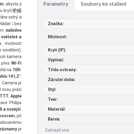
Parametry
Soubory ke stažení
em
, abyste ji
u krytí
IP65
dne ostrý a
ovládat i bez
Značka:
Vám
nabídne
:
světelné a
Místnost:
 možnost
osvětlení).
Krytí (IP):
koli kamera
Vypínač:
 přes
Wi-Fi
sítě na
100-
Třída ochrany:
úhlu 141,2°
.
Záruční doba:
e Camera je
 svou práci
Styl:
FTTT
,
Apple
Tvar:
kace Philips
0 a novější
.
Materiál:
nzorem
, při
Barva:
budovanému
záznamy
je
Zobrazit více