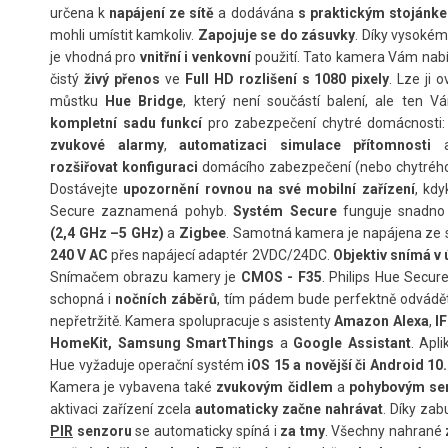
určena k
napájení ze sítě
a dodávána
s praktickým stojánk
mohli umístit kamkoliv.
Zapojuje se do zásuvky
. Díky vysokém
je vhodná pro
vnitřní i venkovní
použití. Tato kamera Vám nabí
čistý
živý přenos
ve
Full HD rozlišení s 1080 pixely
. Lze ji 
můstku
Hue Bridge
, který není součástí balení, ale ten 
kompletní sadu funkcí
pro zabezpečení chytré domácnosti
zvukové alarmy
,
automatizaci simulace přítomnosti
a
rozšiřovat konfiguraci
domácího zabezpečení (nebo chytrého 
Dostávejte
upozornění rovnou na své mobilní zařízení
, kdy
Secure zaznamená pohyb.
Systém Secure
funguje snadno
(2,4 GHz –5 GHz)
a
Zigbee
. Samotná kamera je napájena ze 
240 V AC
přes napájecí adaptér 2VDC/24DC.
Objektiv snímá v 
Snímačem obrazu kamery je
CMOS - F35
. Philips Hue Secur
schopná i
nočních záběrů
, tím pádem bude perfektně odvádět
nepřetržitě. Kamera spolupracuje s asistenty
Amazon Alexa
,
I
HomeKit, Samsung SmartThings
a
Google Assistant
. Apli
Hue vyžaduje operační systém
iOS 15 a novější či Android 10.
Kamera je vybavena také
zvukovým čidlem
a
pohybovým se
aktivaci zařízení zcela
automaticky začne nahrávat
. Díky za
PIR
senzoru
se automaticky spíná i
za tmy
. Všechny nahrané