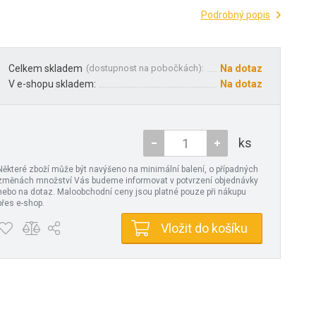
Podrobný popis
Celkem skladem
(
dostupnost na pobočkách
):
Na dotaz
V e-shopu skladem:
Na dotaz
ks
Některé zboží může být navýšeno na minimální balení, o případných
změnách množství Vás budeme informovat v potvrzení objednávky
nebo na dotaz. Maloobchodní ceny jsou platné pouze při nákupu
přes e-shop.
Vložit do košíku