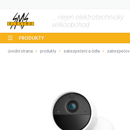
... nejen elektrotechnický
velkoobchod
PRODUKTY
úvodní strana
produkty
zabezpečení a čidla
zabezpečov