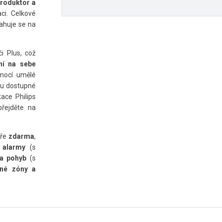
roduktor a
ci. Celkové
tahuje se na
i Plus, což
ní na sebe
omocí umělé
sou dostupné
ace Philips
přejděte na
eře
zdarma
,
é alarmy
(s
a pohyb
(s
ané zóny a