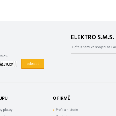
ELEKTRO S.M.S
Buďte s námi ve spojení na F
rázku:
UPU
O FIRMĚ
y platby
Profil a historie