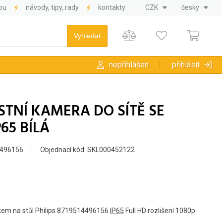
pu
návody, tipy, rady
kontakty
CZK
česky
nepřihlášen
přihlásit
TNÍ KAMERA DO SÍTĚ SE
65 BÍLÁ
4496156
Objednací kód: SKL000452122
kem na stůl Philips 8719514496156
IP65
Full HD rozlišení 1080p