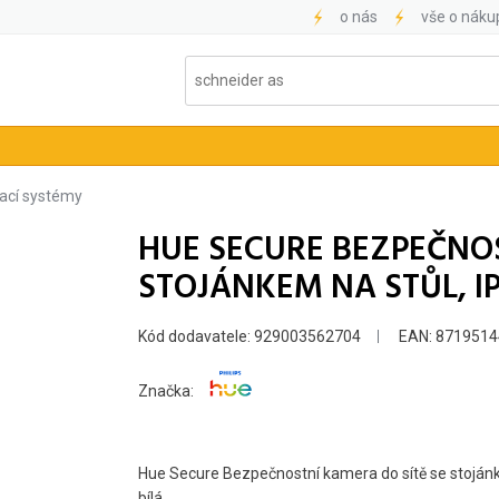
o nás
vše o náku
ací systémy
HUE SECURE BEZPEČNOS
STOJÁNKEM NA STŮL, IP
Kód dodavatele: 929003562704
EAN: 871951
Značka:
Hue Secure Bezpečnostní kamera do sítě se stoján
bílá