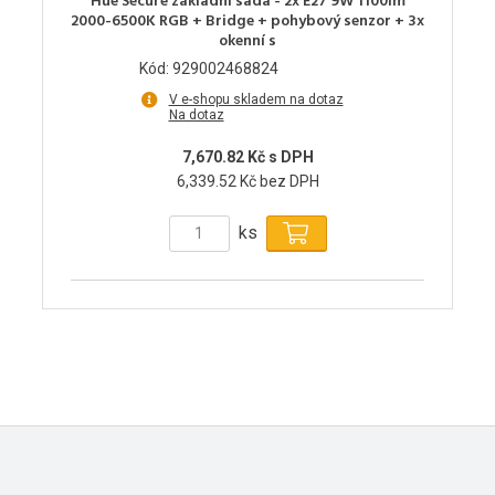
Hue Secure základní sada - 2x E27 9W 1100lm
2000-6500K RGB + Bridge + pohybový senzor + 3x
okenní s
Kód: 929002468824
V e-shopu skladem na dotaz
Na dotaz
7,670.82 Kč s DPH
6,339.52 Kč bez DPH
ks