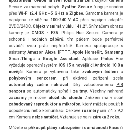
upozornění rovnou na své mobilní zařízení
, kdykoli kamera
Secure zaznamená pohyb.
Systém Secure
funguje snadno
přes
Wi-Fi (2,4 GHz –5 GHz)
a
Zigbee
. Samotná kamera je
napájena ze sítě na
100-240 V AC
přes napájecí adaptér
2VDC/24DC.
Objektiv snímá v úhlu 141,2°
. Snímačem obrazu
kamery je
CMOS - F35
. Philips Hue Secure Camera je
schopná i
nočních záběrů
, tím pádem bude perfektně
odvádět svou práci nepřetržitě. Kamera spolupracuje s
asistenty
Amazon Alexa
,
IFTTT
,
Apple HomeKit, Samsung
SmartThings
a
Google Assistant
. Aplikace Philips Hue
vyžaduje operační systém
iOS 15 a novější či Android 10.0 a
novější
. Kamera je vybavena také
zvukovým čidlem
a
pohybovým senzorem
, při aktivaci zařízení zcela
automaticky začne nahrávat
. Díky zabudovanému
PIR
senzoru
se automaticky spíná i
za tmy
. Všechny nahrané
záznamy
je možné
uložit do cloudu
. Zařízení má v sobě
zabudovaný reproduktor a mikrofon
, který můžete použít k
odposlechu nebo komunikaci. Celkové
rozměry
činí 7,4 x 9,2
cm. Kameru
nelze
natáčet
. Vztahuje se na ni
záruka 2 roky
.
Můžete si
přikoupit plány zabezpečení domácnosti
Basic či