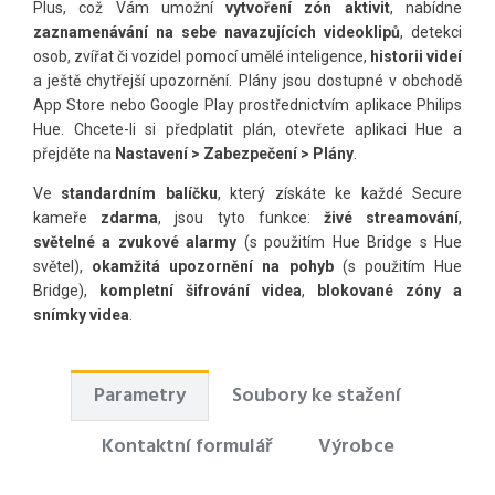
Plus, což Vám umožní
v
ytvoření zón aktivit
, nabídne
zaznamenávání na sebe navazujících videoklipů
, detekci
osob, zvířat či vozidel pomocí umělé inteligence,
historii videí
a ještě chytřejší upozornění. Plány jsou dostupné v obchodě
App Store nebo Google Play prostřednictvím aplikace Philips
Hue. Chcete-li si předplatit plán, otevřete aplikaci Hue a
přejděte na
Nastavení > Zabezpečení > Plány
.
Ve
standardním balíčku
, který získáte ke každé Secure
kameře
zdarma
, jsou tyto funkce:
živé streamování
,
světelné a zvukové alarmy
(s použitím Hue Bridge s Hue
světel),
okamžitá upozornění na pohyb
(s použitím Hue
Bridge),
kompletní šifrování videa
,
blokované zóny a
snímky videa
.
Parametry
Soubory ke stažení
Kontaktní formulář
Výrobce