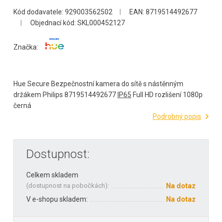
Kód dodavatele: 929003562502
EAN: 8719514492677
Objednací kód: SKL000452127
Značka:
Hue Secure Bezpečnostní kamera do sítě s nástěnným
držákem Philips 8719514492677
IP65
Full HD rozlišení 1080p
černá
Podrobný popis
Dostupnost:
Celkem skladem
(
dostupnost na pobočkách
):
Na dotaz
V e-shopu skladem:
Na dotaz