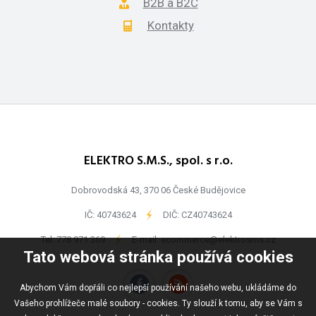
B2B a B2C
Kontakty
ELEKTRO S.M.S., spol. s r.o.
Dobrovodská 43, 370 06 České Budějovice
IČ: 40743624
-
DIČ: CZ40743624
Tel:
778 971 369
-
E-mail:
ecommerce@elektrosms.cz
Tato webová stránka používá cookies
Abychom Vám dopřáli co nejlepší používání našeho webu, ukládáme do
Vašeho prohlížeče malé soubory - cookies. Ty slouží k tomu, aby se Vám s