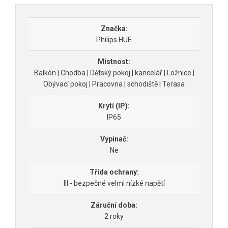
Značka:
Philips HUE
Místnost:
Balkón | Chodba | Dětský pokoj | kancelář | Ložnice |
Obývací pokoj | Pracovna | schodiště | Terasa
Krytí (IP):
IP65
Vypínač:
Ne
Třída ochrany:
III - bezpečné velmi nízké napětí
Záruční doba:
2 roky