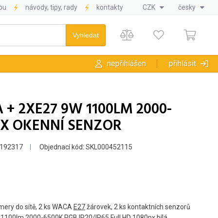
pu
návody, tipy, rady
kontakty
CZK
česky
nepřihlášen
přihlásit
+ 2XE27 9W 1100LM 2000-
 2X OKENNÍ SENZOR
9192317
Objednací kód: SKL000452115
mery do sítě, 2 ks WACA
E27
žárovek, 2 ks kontaktních senzorů
1100lm 2000-6500K RGB
IP20
/
IP65
Full HD 1080px bílá