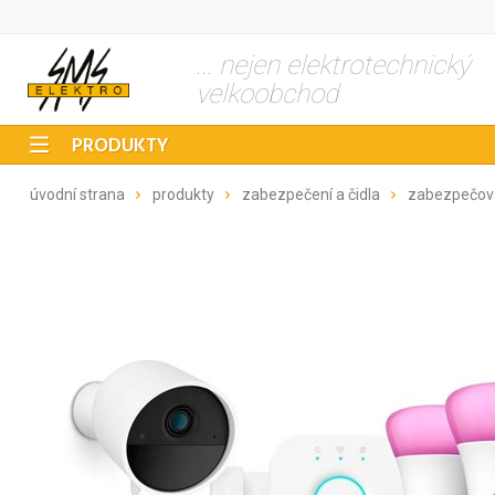
... nejen elektrotechnický
velkoobchod
PRODUKTY
úvodní strana
produkty
zabezpečení a čidla
zabezpečov