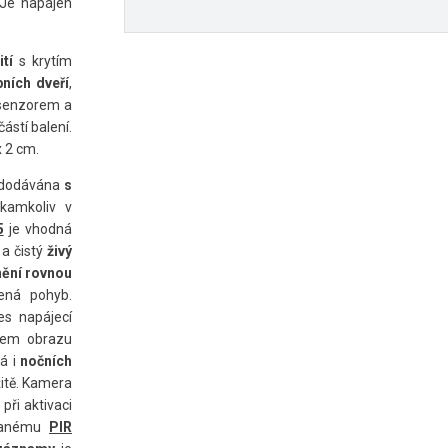
 Je napájen
ití
s krytím
pních dveří
,
 senzorem a
částí balení.
x 2 cm.
dodávána
s
 kamkoliv v
5
je vhodná
 a čistý
živý
ění rovnou
ená pohyb.
es napájecí
čem obrazu
á i
nočních
žitě. Kamera
, při aktivaci
ovanému
PIR