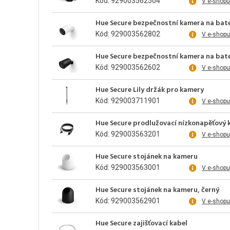
Kód: 929003562504
V e-shopu
Hue Secure bezpečnostní kamera na bater
Kód: 929003562802
V e-shopu
Hue Secure bezpečnostní kamera na bater
Kód: 929003562602
V e-shopu
Hue Secure Lily držák pro kamery
Kód: 929003711901
V e-shopu
Hue Secure prodlužovací nízkonapěťový 
Kód: 929003563201
V e-shopu
Hue Secure stojánek na kameru
Kód: 929003563001
V e-shopu
Hue Secure stojánek na kameru, černý
Kód: 929003562901
V e-shopu
Hue Secure zajišťovací kabel