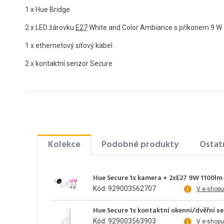
1 x Hue Bridge
2 x LED žárovku
E27
White and Color Ambiance s příkonem 9 W
1 x ethernetový síťový kabel
2 x kontaktní senzor Secure
Kolekce
Podobné produkty
Ostat
Hue Secure 1x kamera + 2xE27 9W 1100lm
Kód: 929003562707
V e-shopu
Hue Secure 1x kontaktní okenní/dvěřní se
Kód: 929003563903
V e-shopu