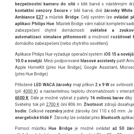
bezpečnostní kameru do sítě
v bílé barvě s nástěnným dr
kontaktní senzory Secure
v bílé barvě, dvě
žárovky White
Ambiance
E27
a můstek
Bridge
. Celý systém lze
ovládat p
aplikaci Philips Hue
. Můstek Bridge vám nabízí kompletní sad
zabezpečení chytré domácnosti:
světelné a zvukov
automatizaci simulace přítomnosti
a možnost
rozšiřovat 
domácího zabezpečení (nebo chytrého osvětlení).
Aplikace Philips Hue vyžaduje operační systém
iOS 15 a novějš
10.0 a novější
. Mezi podporované
hlasové asistenty
patří Am
Apple HomeKit (přes Hue Bridge), Google Assistant, Micros
(přes Hue Bridge).
Přiložené
LED WACA žárovky
mají příkon
2 x 9 W
se svítivostí
(při
4000 K
) a nastavitelnou teplotu chromatičnosti v intenz
6500 K
. Dále je možné vybírat z palety
16 milionů barev
díky 
Světelný tok při
2700 K
činí 806 lm.
Životnost
zdrojů dosahuj
hodin
. Celkové
rozměry
jedné žárovky činí 110 x 60 mm. J
energetické třídě F
. Žárovky lze ovládat přes
Bluetooth
aplikac
Pomocí můstku
Hue Bridge
je možné ovládat
až 50 žár