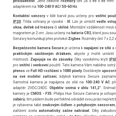
příslušenství
. Jeho celkové
rozměry
činí 26 x 88 x 88 mm.
adaptérem na
100-240 V AC/ 50-60 Hz
.
Kontaktní senzory
v bílé barvě jsou určeny pro
vnitřní použ
IP20
. Třída ochrany je vysoká -
III
. Lze je umístit
vedle vstu
okna
,
dvířek od trezoru
či
skříně
. Montážní vzdálenost mezi
magnetem je 2 cm. Jsou určeny na
baterie CR2
, které jsou sou
Senzory komunikují přes protokol
Zigbee
. Rozměry činí 7 x 2,2 
Bezpečnostní kamera Secure
je určena k
napájení ze sítě
a 
praktickým nástěnným držákem
, abyste ji mohli umístit
místnosti.
Zapojuje se do zásuvky
. Díky vysokému krytí
IP6
pro
vnitřní i venkovní
použití. Tato kamera Vám nabídne ostrý
přenos
ve
Full HD rozlišení s 1080 pixely
. Dostávejte
upozorn
na své mobilní zařízení
, kdykoli kamera Secure zaznam
Samotná kamera je napájena ze sítě na
100-240 V AC
př
adaptér 2VDC/24DC.
Objektiv snímá v úhlu 141,2°
. Sníma
kamery je
CMOS - F35
. Philips Hue Secure Camera je schopn
záběrů
, tím pádem bude perfektně odvádět svou práci nepřetr
je vybavena také
zvukovým čidlem
a
pohybovým senzorem
zařízení zcela
automaticky začne nahrávat
. Díky zabud