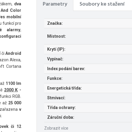
Parametry
Soubory ke stažení
žákem,
dva
 And Color
řes mobilní
u funkcí pro
Značka:
é alarmy
,
konfiguraci
Místnost:
Krytí (IP):
í
či
Android
Vypínač:
azon Alexa,
oft Cortana
Index podání barev:
Funkce:
 až
1100 lm
Energetická třída:
itě
2000 K
-
funkci RGB.
Stmívací:
e až
25 000
Třída ochrany:
e zařazena
v
i.
Záruční doba:
ovek či 12
Zobrazit více