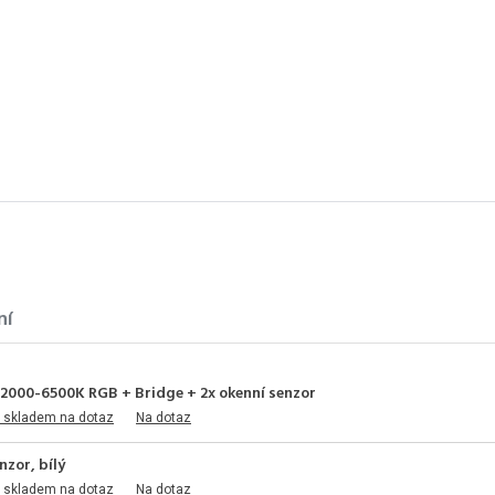
ní
 2000-6500K RGB + Bridge + 2x okenní senzor
 skladem na dotaz
Na dotaz
nzor, bílý
 skladem na dotaz
Na dotaz