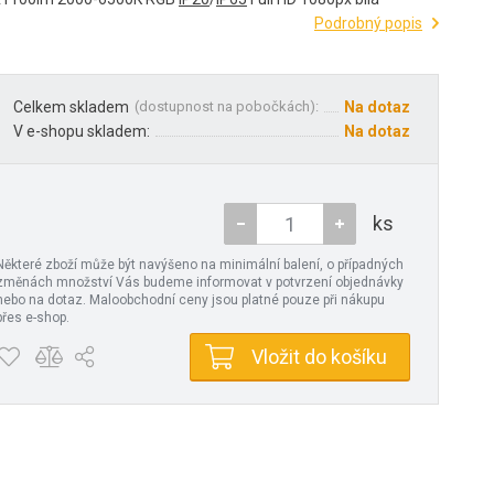
Podrobný popis
Celkem skladem
(
dostupnost na pobočkách
):
Na dotaz
V e-shopu skladem:
Na dotaz
ks
Některé zboží může být navýšeno na minimální balení, o případných
změnách množství Vás budeme informovat v potvrzení objednávky
nebo na dotaz. Maloobchodní ceny jsou platné pouze při nákupu
přes e-shop.
Vložit do košíku