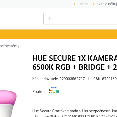
o nás
vše o náku
ací systémy
HUE SECURE 1X KAMERA 
6500K RGB + BRIDGE +
Kód dodavatele: 929003562707
EAN: 872016
Značka:
Hue Secure Startovací sada s 1 ks bezpečnostní ka
a bridgem Philips 8720169192317 LED
E27
2x9W 2x