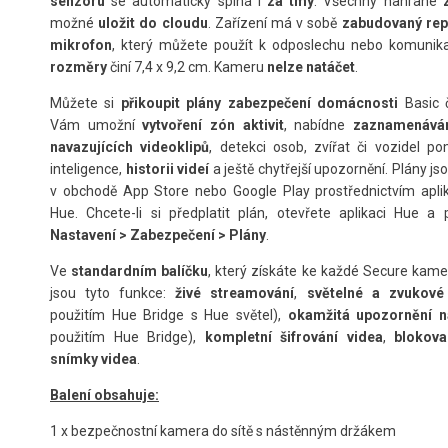
senzoru
se automaticky spíná i
za tmy
. Všechny nahrané
možné
uložit do cloudu
. Zařízení má v sobě
zabudovaný rep
mikrofon
, který můžete použít k odposlechu nebo komunika
rozměry
činí 7,4 x 9,2 cm. Kameru
nelze
natáčet
.
Můžete si
přikoupit plány zabezpečení domácnosti
Basic č
Vám umožní
v
ytvoření zón aktivit
, nabídne
zaznamenává
navazujících videoklipů
, detekci osob, zvířat či vozidel p
inteligence,
historii videí
a ještě chytřejší upozornění. Plány j
v obchodě App Store nebo Google Play prostřednictvím aplik
Hue. Chcete-li si předplatit plán, otevřete aplikaci Hue a 
Nastavení > Zabezpečení > Plány
.
Ve
standardním balíčku
, který získáte ke každé Secure kam
jsou tyto funkce:
živé streamování
,
světelné a zvukov
použitím Hue Bridge s Hue světel),
okamžitá upozornění n
použitím Hue Bridge),
kompletní šifrování videa
,
blokov
snímky videa
.
Balení obsahuje:
1 x bezpečnostní kamera do sítě s nástěnným držákem