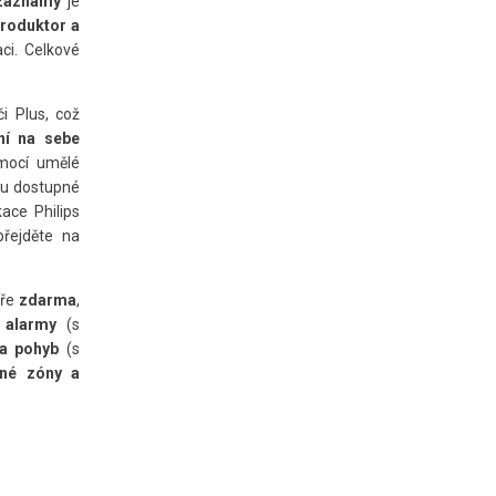
záznamy
je
roduktor a
ci. Celkové
i Plus, což
ní na sebe
omocí umělé
sou dostupné
ace Philips
přejděte na
eře
zdarma
,
é alarmy
(s
a pohyb
(s
ané zóny a