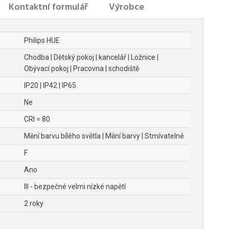
Kontaktní formulář
Výrobce
Philips HUE
Chodba | Dětský pokoj | kancelář | Ložnice |
Obývací pokoj | Pracovna | schodiště
IP20 | IP42 | IP65
Ne
CRI = 80
Mění barvu bílého světla | Mění barvy | Stmívatelné
F
Ano
III - bezpečné velmi nízké napětí
2 roky