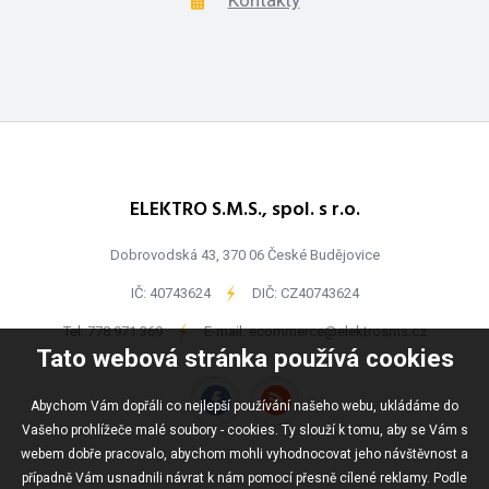
ELEKTRO S.M.S., spol. s r.o.
Dobrovodská 43, 370 06 České Budějovice
IČ: 40743624
-
DIČ: CZ40743624
Tel:
778 971 369
-
E-mail:
ecommerce@elektrosms.cz
Tato webová stránka používá cookies
Abychom Vám dopřáli co nejlepší používání našeho webu, ukládáme do
Vašeho prohlížeče malé soubory - cookies. Ty slouží k tomu, aby se Vám s
webem dobře pracovalo, abychom mohli vyhodnocovat jeho návštěvnost a
případně Vám usnadnili návrat k nám pomocí přesně cílené reklamy. Podle